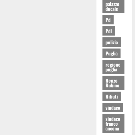
palazzo
ducale
Pd
Pdl
polizia
Puglia
regione
puglia
Renzo
Rubino
Rifiuti
sindaco
sindaco
franco
ancona