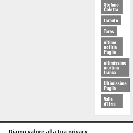
Stefano
Coletta
taranto
Tares
ultime
notizie
Puglia
ultimissime
martina
franca
Ultimissime
Puglia
Valle
d'Itria
Diamo valore alla tua privacy