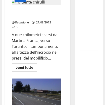
dei Giochi
attraversa
Tamponamento sulla Martina-
Martina
San Paolo: tre feriti
Franca:
Redazione
27/08/2013
3
ecco le
strade
A due chilometri scarsi da
interessate
Martina Franca, verso
e gli orari
Taranto, il tamponamento
all’altezza dell’incrocio nei
Martina
pressi del mobilificio...
Franca
investe
Leggi tutto
sulle
famiglie: in
arrivo tre
seminari
dedicati ad
adolescenti,