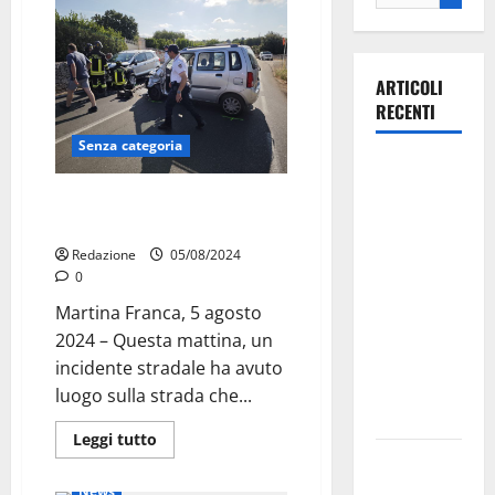
ARTICOLI
RECENTI
Senza categoria
Il Comune
di Martina
Incidente a Martina Franca in
Franca
Via Ostuni due feriti
pubblica il
Redazione
05/08/2024
bando
0
alloggi ERP
Martina Franca, 5 agosto
2026:
2024 – Questa mattina, un
domande
incidente stradale ha avuto
dal 26
luogo sulla strada che...
agosto
Leggi tutto
La gara
Attualità
Cronaca
ciclistica
News