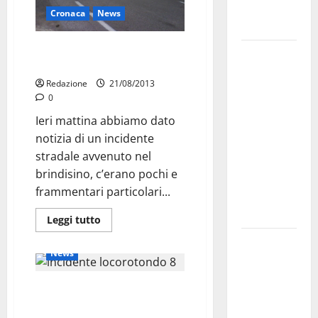
genitori ed
Cronaca
News
empatia
Incidente di ieri: due i
Aeronautica
martinesi feriti
Militare, al
Redazione
21/08/2013
16° Stormo
0
di Martina
Ieri mattina abbiamo dato
Franca
notizia di un incidente
consegnati
stradale avvenuto nel
i Baschi Blu
brindisino, c’erano pochi e
ai 15 nuovi
frammentari particolari...
Fucilieri
dell’Aria
Leggi tutto
Attualità
Cronaca
Martina
News
Franca,
Marraffa
Incidente: non erano ubriachi. Il
attacca
resto è un rebus
Regione e