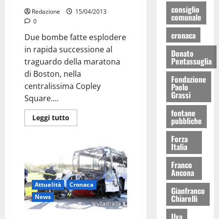
consiglio
Redazione
15/04/2013
comunale
0
cronaca
Due bombe fatte esplodere
in rapida successione al
Donato
Pentassuglia
traguardo della maratona
di Boston, nella
Fondazione
centralissima Copley
Paolo
Grassi
Square....
fontane
Leggi tutto
pubbliche
Forza
Italia
Franco
Ancona
Attualità
Cronaca
Gianfranco
News
Chiarelli
Ilva