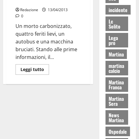
Gravissimo incidente sulla 172
incidente
Redazione
13/04/2013
0
Lc
Un morto carbonizzato,
Solito
quattro feriti lievi, un
Lega
autobus e una macchina
pro
bruciati. Stando alle prime
Martina
informazioni, il...
martina
Leggi tutto
calcio
Martina
Franca
Martina
Sera
News
Martina
Ospedale