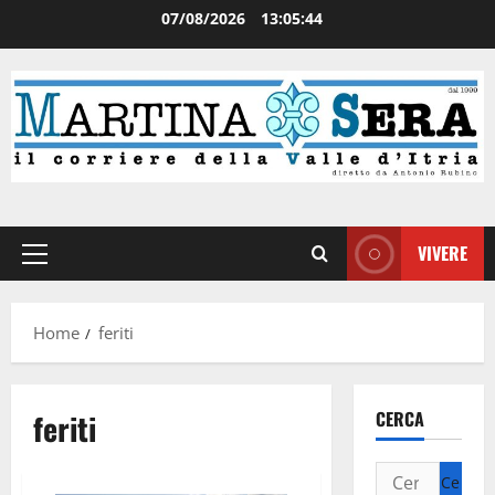
07/08/2026
13:05:45
VIVERE
Home
feriti
feriti
CERCA