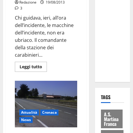
Redazione
19/08/2013
Comune:
3
“Nuovi
Chi guidava, ieri, all’ora
medici solo
dell’incidente, le macchine
a
dell’incidente, non era
novembre.
ubriaco. Il comandante
Faremo
della stazione dei
accesso agli
carabinieri...
atti su Tari,
rifiuti e
Leggi tutto
bilancio”
TAGS
Attualità
Cronaca
A.S.
Martina
News
Franca