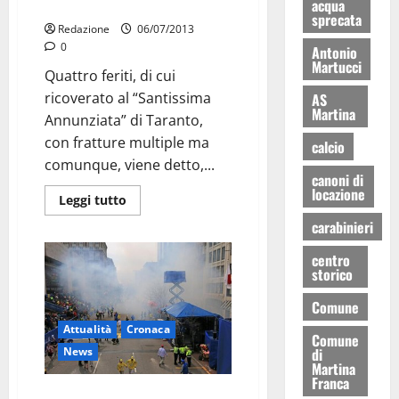
acqua
Martina-Cisternino: incidente
sprecata
Redazione
06/07/2013
0
Antonio
Martucci
Quattro feriti, di cui
ricoverato al “Santissima
AS
Martina
Annunziata” di Taranto,
con fratture multiple ma
calcio
comunque, viene detto,...
canoni di
locazione
Leggi tutto
carabinieri
centro
storico
Comune
Attualità
Cronaca
Comune
News
di
Martina
Franca
Terrorismo/America trema