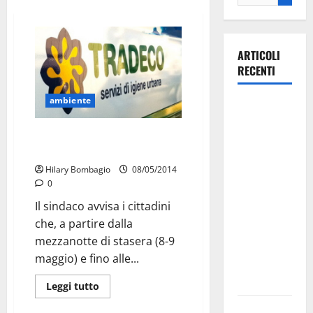
ARTICOLI
RECENTI
ambiente
Martina
Franca
Avviso ai cittadini:
investe
disinfestazione e disinfezione
sulle
Hilary Bombagio
08/05/2014
famiglie: in
0
arrivo tre
Il sindaco avvisa i cittadini
seminari
che, a partire dalla
dedicati ad
mezzanotte di stasera (8-9
adolescenti,
maggio) e fino alle...
genitori ed
empatia
Leggi tutto
Aeronautica