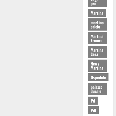
pro
Martina
martina
calcio
Martina
Franca
Martina
Sera
News
Martina
Ospedale
palazzo
ducale
Pd
Pdl