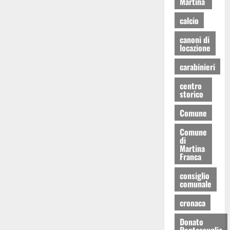
Martina
calcio
canoni di
locazione
carabinieri
centro
storico
Comune
Comune
di
Martina
Franca
consiglio
comunale
cronaca
Donato
Pentassuglia