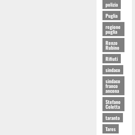
polizia
Puglia
regione
puglia
Renzo
Rubino
Rifiuti
sindaco
sindaco
franco
ancona
Stefano
Coletta
taranto
Tares