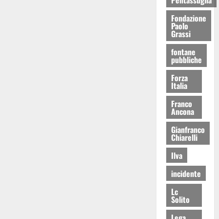
Fondazione
Paolo
Grassi
fontane
pubbliche
Forza
Italia
Franco
Ancona
Gianfranco
Chiarelli
Ilva
incidente
Lc
Solito
Lega