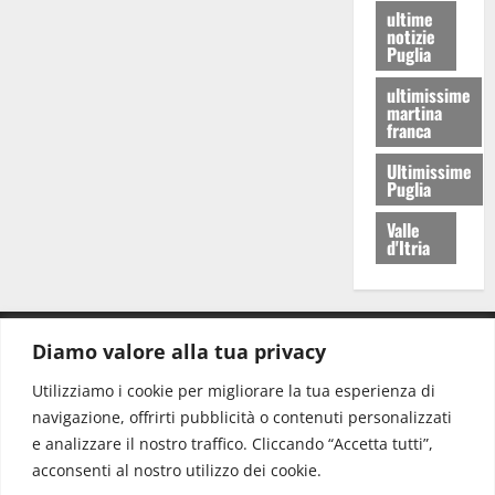
ultime
notizie
Puglia
ultimissime
martina
franca
Ultimissime
Puglia
Valle
d'Itria
Diamo valore alla tua privacy
CONTATTI.
Utilizziamo i cookie per migliorare la tua esperienza di
navigazione, offrirti pubblicità o contenuti personalizzati
Redazione:
redazione@www.martinasera.it
e analizzare il nostro traffico. Cliccando “Accetta tutti”,
Direttore:
direttore@www.martinasera.it
acconsenti al nostro utilizzo dei cookie.
Info & Commerciale:
info@www.martinasera.it