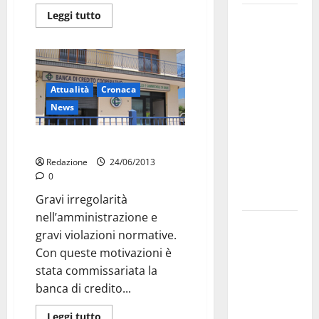
Leggi tutto
Martina
Franca
investe
sulle
famiglie: in
Attualità
Cronaca
arrivo tre
News
seminari
dedicati ad
Banca commissariata. E due
adolescenti,
Redazione
24/06/2013
genitori ed
0
empatia
Gravi irregolarità
nell’amministrazione e
Aeronautica
gravi violazioni normative.
Militare, al
Con queste motivazioni è
16° Stormo
stata commissariata la
di Martina
banca di credito...
Franca
consegnati
Leggi tutto