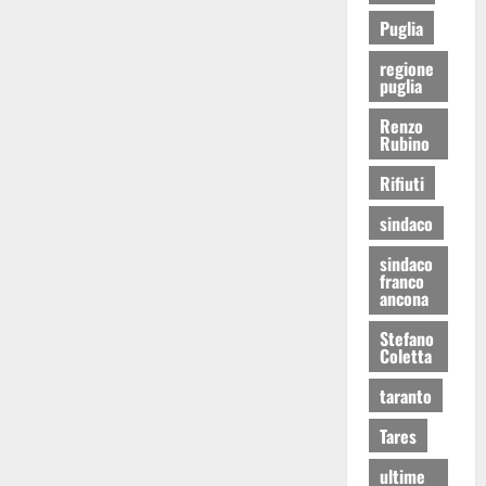
Puglia
regione
puglia
Renzo
Rubino
Rifiuti
sindaco
sindaco
franco
ancona
Stefano
Coletta
taranto
Tares
ultime