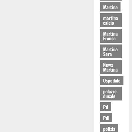
Martina
martina
calcio
Martina
Franca
Martina
Sera
News
Martina
Ospedale
palazzo
ducale
Pd
Pdl
polizia