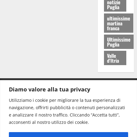
notizie
Puglia
ultimissime
martina
franca
Ultimissime
Puglia
Valle
d'Itria
Diamo valore alla tua privacy
CONTATTI.
Utilizziamo i cookie per migliorare la tua esperienza di
navigazione, offrirti pubblicità o contenuti personalizzati
Redazione:
redazione@www.martinasera.it
e analizzare il nostro traffico. Cliccando “Accetta tutti”,
Direttore:
direttore@www.martinasera.it
acconsenti al nostro utilizzo dei cookie.
Info & Commerciale:
info@www.martinasera.it