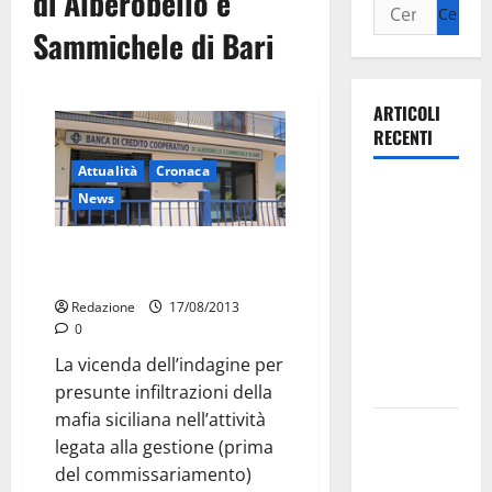
di Alberobello e
Sammichele di Bari
ARTICOLI
RECENTI
Attualità
Cronaca
Ospedale di
News
Martina
Franca,
Bcc Alberobello, ombre di mafia
Forza Italia
ma anche di Scu
annuncia la
Redazione
17/08/2013
protesta:
0
sit-in lunedì
La vicenda dell’indagine per
10 agosto
presunte infiltrazioni della
mafia siciliana nell’attività
Il Comune
legata alla gestione (prima
di Martina
del commissariamento)
Franca