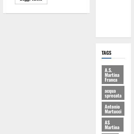
i Baschi Blu
ai 15 nuovi
Fucilieri
dell’Aria
TAGS
A.S.
Martina
Franca
acqua
sprecata
Antonio
Martucci
AS
Martina