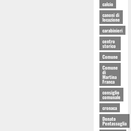
calcio
canoni di
locazione
carabinieri
centro
storico
Comune
Comune
di
Martina
Franca
consiglio
comunale
cronaca
Donato
Pentassuglia