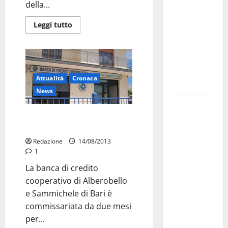
della...
pubblica il
bando
Leggi tutto
alloggi ERP
2026:
domande
dal 26
Attualità
Cronaca
agosto
News
La gara
Mafia: Bcc di Alberobello,
ciclistica
l’ombra del capo dei capi
dei Giochi
Redazione
14/08/2013
attraversa
1
Martina
La banca di credito
Franca:
cooperativo di Alberobello
ecco le
e Sammichele di Bari è
strade
commissariata da due mesi
interessate
per...
e gli orari