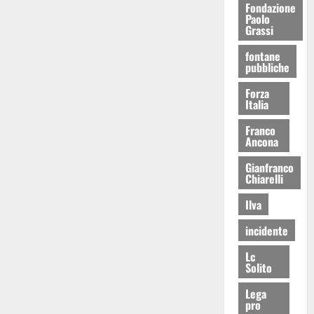
Fondazione
Paolo
Grassi
fontane
pubbliche
Forza
Italia
Franco
Ancona
Gianfranco
Chiarelli
Ilva
incidente
Lc
Solito
Lega
pro