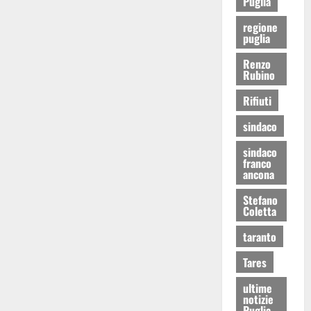
Puglia
regione
puglia
Renzo
Rubino
Rifiuti
sindaco
sindaco
franco
ancona
Stefano
Coletta
taranto
Tares
ultime
notizie
Puglia