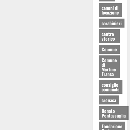
canoni di
locazione
carabinieri
centro
storico
Comune
Comune
di
Martina
Franca
consiglio
comunale
cronaca
Donato
Pentassuglia
Fondazione