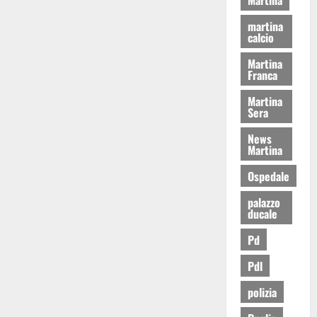
martina
calcio
Martina
Franca
Martina
Sera
News
Martina
Ospedale
palazzo
ducale
Pd
Pdl
polizia