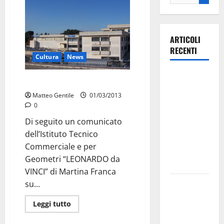
ARTICOLI
RECENTI
Cultura
News
Ospedale di
L’impresa non è un gioco
Martina
Matteo Gentile
01/03/2013
Franca,
0
Forza Italia
Di seguito un comunicato
annuncia la
dell’Istituto Tecnico
protesta:
Commerciale e per
sit-in lunedì
Geometri “LEONARDO da
10 agosto
VINCI” di Martina Franca
Il Comune
su...
di Martina
Leggi tutto
Franca
pubblica il