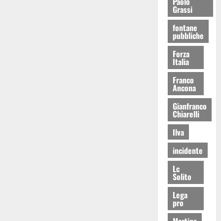
Paolo
Grassi
fontane
pubbliche
Forza
Italia
Franco
Ancona
Gianfranco
Chiarelli
Ilva
incidente
Lc
Solito
Lega
pro
Martina