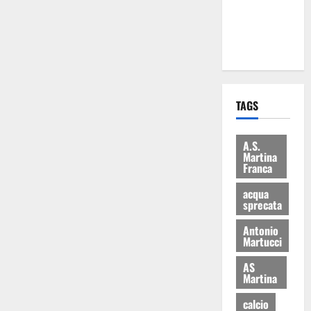
ai 15 nuovi
Fucilieri
dell’Aria
TAGS
A.S.
Martina
Franca
acqua
sprecata
Antonio
Martucci
AS
Martina
calcio