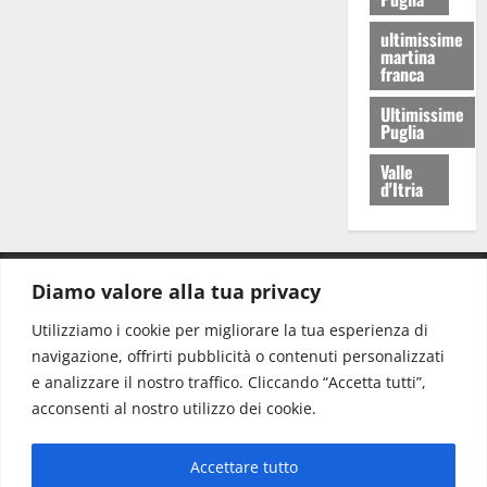
ultimissime
martina
franca
Ultimissime
Puglia
Valle
d'Itria
Diamo valore alla tua privacy
CONTATTI.
Utilizziamo i cookie per migliorare la tua esperienza di
navigazione, offrirti pubblicità o contenuti personalizzati
Redazione:
redazione@www.martinasera.it
e analizzare il nostro traffico. Cliccando “Accetta tutti”,
Direttore:
direttore@www.martinasera.it
acconsenti al nostro utilizzo dei cookie.
Info & Commerciale:
info@www.martinasera.it
Accettare tutto