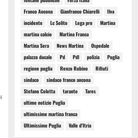
fontane pubbliche
Forza Italia
Franco Ancona
Gianfranco Chiarelli
Ilva
incidente
Lc Solito
Lega pro
Martina
martina calcio
Martina Franca
Martina Sera
News Martina
Ospedale
palazzo ducale
Pd
Pdl
polizia
Puglia
regione puglia
Renzo Rubino
Rifiuti
sindaco
sindaco franco ancona
Stefano Coletta
taranto
Tares
l
ultime notizie Puglia
ultimissime martina franca
Ultimissime Puglia
Valle d'Itria