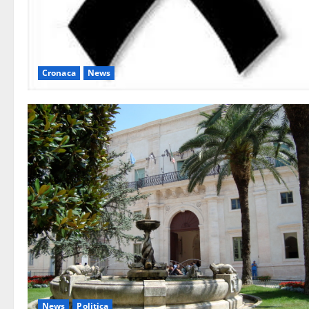
Cronaca
News
News
Politica