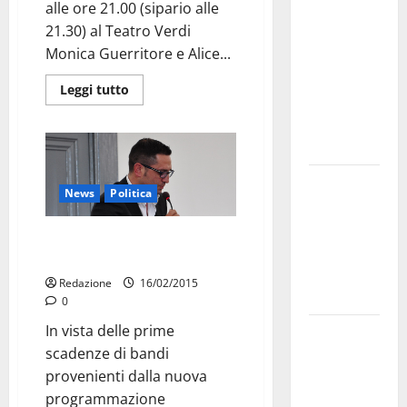
alle ore 21.00 (sipario alle
a
21.30) al Teatro Verdi
novembre.
Monica Guerritore e Alice...
Faremo
accesso agli
Leggi tutto
atti su Tari,
rifiuti e
bilancio”
Martina
News
Politica
Franca: Il
sindaco non
Short list di esperti in politiche
ha fatto le
comunitarie
scuse alla
Redazione
16/02/2015
Lillo
0
In vista delle prime
Due giovani
scadenze di bandi
di Martina
provenienti dalla nuova
Franca tra
programmazione
le