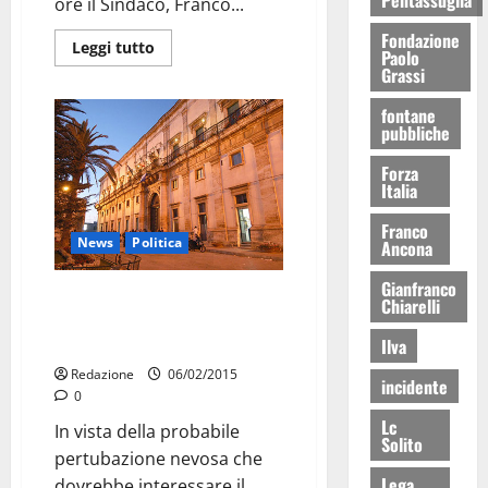
ore il Sindaco, Franco...
Fondazione
Leggi tutto
Paolo
Grassi
fontane
pubbliche
Forza
Italia
Franco
News
Politica
Ancona
Gianfranco
Maltempo: il Comune segue
Chiarelli
l’evolversi della situazione
meteorologica
Ilva
Redazione
06/02/2015
incidente
0
Lc
In vista della probabile
Solito
pertubazione nevosa che
Lega
dovrebbe interessare il