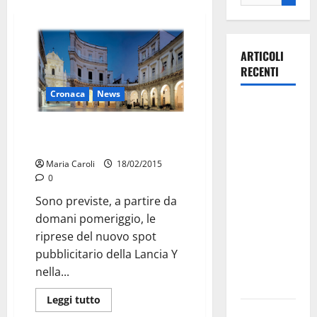
ARTICOLI
RECENTI
Cronaca
News
Martina
Franca
Martina, location del nuovo spot
investe
della Lancia Y
sulle
Maria Caroli
18/02/2015
famiglie: in
0
arrivo tre
Sono previste, a partire da
seminari
domani pomeriggio, le
dedicati ad
riprese del nuovo spot
adolescenti,
pubblicitario della Lancia Y
genitori ed
nella...
empatia
Leggi tutto
Aeronautica