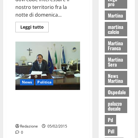
pro
nostro territorio fra la
notte di domenica...
Martina
martina
Leggi tutto
calcio
Martina
Franca
Martina
Sera
News
Martina
News
Politica
Ospedale
“I giovani e l’impresa”, un
palazzo
seminario per i giovani per
ducale
riflettere sulle opportunità di
lavoro
Pd
Redazione
05/02/2015
Pdl
0