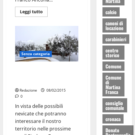
Martina
calcio
Leggi tutto
canoni di
locazione
carabinieri
centro
Senza categoria
storico
Comune
Allerta neve, incontro
organizzativo con la struttura
Comune
di
del Coc
Martina
Redazione
08/02/2015
Franca
0
consiglio
In vista delle possibili
comunale
nevicate che potranno
cronaca
interessare il nostro
territorio nelle prossime
Donato
Pentassuglia