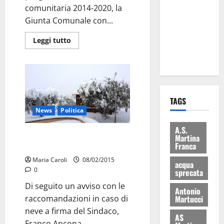
comunitaria 2014-2020, la
eccellenze
Giunta Comunale con...
universitarie
italiane:
Leggi tutto
premiate a
Montecitorio
TAGS
News
Politica
A.S.
Emergenza neve, le
Martina
Franca
raccomandazioni
Maria Caroli
08/02/2015
acqua
0
sprecata
Di seguito un avviso con le
Antonio
raccomandazioni in caso di
Martucci
neve a firma del Sindaco,
AS
Franco Ancona...