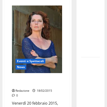
Militare, al
16° Stormo
di Martina
Franca
consegnati
i Baschi Blu
ai 15 nuovi
Fucilieri
dell’Aria
Eventi e Spettacoli
Martina
News
Franca,
Marraffa
Monica Guerritore, protagonista
attacca
al Teatro Verdi
Regione e
Redazione
18/02/2015
Comune:
0
“Nuovi
Venerdì 20 febbraio 2015,
medici solo