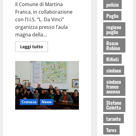
Il Comune di Martina
polizia
Franca, in collaborazione
Puglia
con l’I.I.S. “L. Da Vinci”
regione
organizza presso l’aula
puglia
magna della...
Renzo
Leggi tutto
Rubino
Rifiuti
sindaco
sindaco
franco
ancona
Stefano
Cronaca
News
Coletta
Presentazione mappe
taranto
georeferenziate a cura
Tares
dell’I.I.S.S. “E. Majorana”