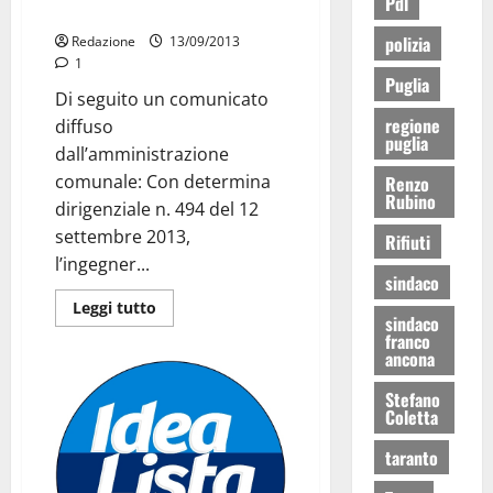
Pdl
affidati i lavori
polizia
Redazione
13/09/2013
1
Puglia
Di seguito un comunicato
regione
diffuso
puglia
dall’amministrazione
comunale: Con determina
Renzo
Rubino
dirigenziale n. 494 del 12
settembre 2013,
Rifiuti
l’ingegner...
sindaco
Leggi tutto
sindaco
franco
ancona
Stefano
Coletta
taranto