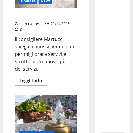
Cronaca
News
Fucilieri
dell’Aria
“Restituire dignità al cimitero”
Martina
martinapress
21/11/2013
Franca,
0
Marraffa
Il consigliere Martucci
attacca
spiega le mosse immediate
Regione e
per migliorare servizi e
Comune:
strutture Un nuovo piano
“Nuovi
dei servizi...
medici solo
Leggi tutto
a
novembre.
Faremo
accesso agli
atti su Tari,
rifiuti e
bilancio”