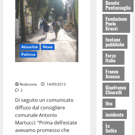
Donato
Pentassuglia
Fondazione
Paolo
Grassi
fontane
pubbliche
Attualità
News
Forza
Politica
Italia
Martucci: cimitero, restituita
Franco
Ancona
dignità ai defunti
Redazione
14/09/2013
Gianfranco
2
Chiarelli
Di seguito un comunicato
Ilva
diffuso dal consigliere
incidente
comunale Antonio
Martucci: “Prima dell’estate
Lc
Solito
avevamo promesso che