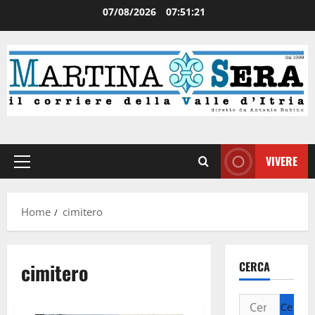
07/08/2026
07:51:22
VIVERE
Home
cimitero
cimitero
CERCA