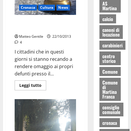
AS
Martina
Cronaca
Cultura
News
calcio
Nuovo allaccio per lampade
votive
canoni di
locazione
Matteo Gentile
22/10/2013
4
carabinieri
I cittadini che in questi
centro
giorni si stanno recando a
storico
rendere omaggio ai propri
Comune
defunti presso il...
Comune
Leggi tutto
di
Martina
Franca
consiglio
comunale
cronaca