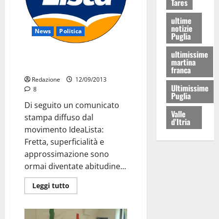
Tares
ultime
notizie
News
Politica
Puglia
ultimissime
IdeaLista: cimitero, lampade
martina
votive ancora spente
franca
Redazione
12/09/2013
Ultimissime
8
Puglia
Di seguito un comunicato
Valle
stampa diffuso dal
d'Itria
movimento IdeaLista:
Fretta, superficialità e
approssimazione sono
ormai diventate abitudine...
Leggi tutto