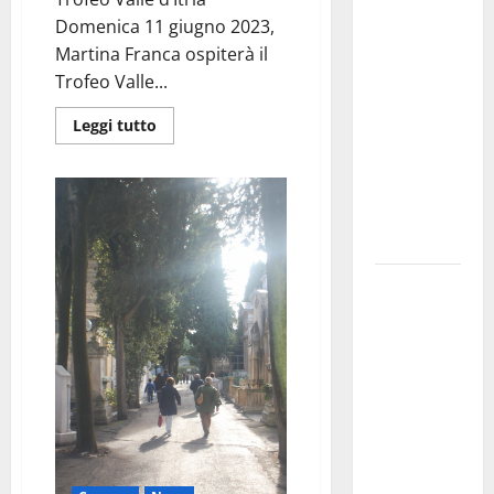
investe
Domenica 11 giugno 2023,
sulle
Martina Franca ospiterà il
famiglie: in
Trofeo Valle...
arrivo tre
Leggi tutto
seminari
dedicati ad
adolescenti,
genitori ed
empatia
Aeronautica
Militare, al
16° Stormo
di Martina
Franca
consegnati
i Baschi Blu
ai 15 nuovi