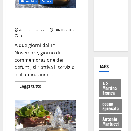
Attualità
News
Martina
Franca: Il
Si riaccendono le lampade
sindaco non
votive
ha fatto le
Aurelia Simeone
30/10/2013
scuse alla
0
Lillo
A due giorni dal 1°
Novembre, giorno di
commemorazione dei
TAGS
defunti, si riattiva il servizio
di illuminazione...
A.S.
Leggi tutto
Martina
Franca
acqua
sprecata
Antonio
Martucci