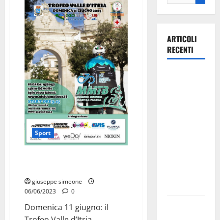
ARTICOLI
RECENTI
La gara
ciclistica
dei Giochi
attraversa
Martina
Sport
Franca:
ecco le
Domenica 11 giugno: il Trofeo
strade
Valle d’Itria
interessate
giuseppe simeone
e gli orari
06/06/2023
0
Martina
Domenica 11 giugno: il
Franca
Trofeo Valle d’Itria