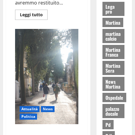
avremmo restituito...
Lega
pro
Leggi tutto
Martina
martina
calcio
Martina
Franca
Martina
Sera
News
Martina
Ospedale
palazzo
Attualità
News
ducale
Politica
Pd
Cimitero: lampade votive,