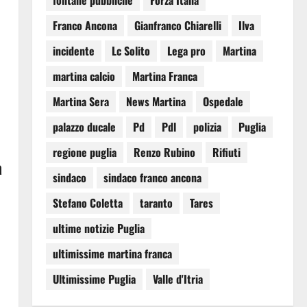
fontane pubbliche
Forza Italia
Franco Ancona
Gianfranco Chiarelli
Ilva
incidente
Lc Solito
Lega pro
Martina
martina calcio
Martina Franca
Martina Sera
News Martina
Ospedale
palazzo ducale
Pd
Pdl
polizia
Puglia
regione puglia
Renzo Rubino
Rifiuti
a
sindaco
sindaco franco ancona
Stefano Coletta
taranto
Tares
ultime notizie Puglia
ultimissime martina franca
Ultimissime Puglia
Valle d'Itria