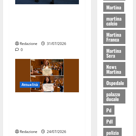
Martina
Aeronautica Militare, al 16°
martina
Stormo di Martina Franca
calcio
consegnati i Baschi Blu ai
Martina
15 nuovi Fucilieri dell’Aria
Franca
Redazione
31/07/2026
0
Martina
Sera
News
Martina
Ospedale
Attualità
palazzo
ducale
Due giovani di Martina
Franca tra le eccellenze
Pd
universitarie italiane:
Pdl
premiate a Montecitorio
Redazione
24/07/2026
polizia