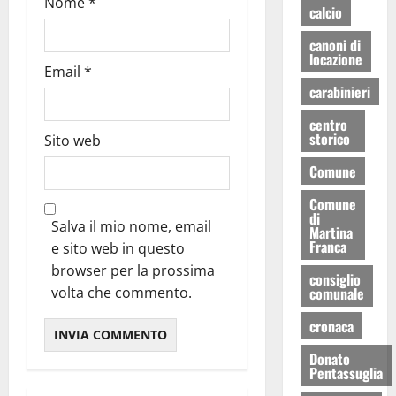
Nome
*
calcio
canoni di
locazione
Email
*
carabinieri
centro
storico
Sito web
Comune
Comune
di
Salva il mio nome, email
Martina
Franca
e sito web in questo
browser per la prossima
consiglio
volta che commento.
comunale
cronaca
Donato
Pentassuglia