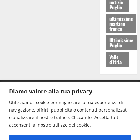
notizie
Puglia
ultimissime
martina
franca
Ultimissime
Puglia
Valle
d'Itria
Diamo valore alla tua privacy
CONTATTI.
Utilizziamo i cookie per migliorare la tua esperienza di
navigazione, offrirti pubblicità o contenuti personalizzati
Redazione:
redazione@www.martinasera.it
e analizzare il nostro traffico. Cliccando “Accetta tutti”,
Direttore:
direttore@www.martinasera.it
acconsenti al nostro utilizzo dei cookie.
Info & Commerciale:
info@www.martinasera.it