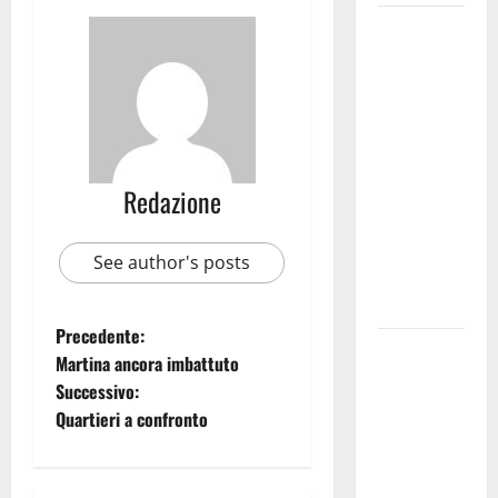
Martina
Franca
investe
sulle
famiglie: in
arrivo tre
Redazione
seminari
dedicati ad
adolescenti,
See author's posts
genitori ed
empatia
Precedente:
Aeronautica
Martina ancora imbattuto
Militare, al
Successivo:
16° Stormo
Quartieri a confronto
di Martina
Franca
consegnati