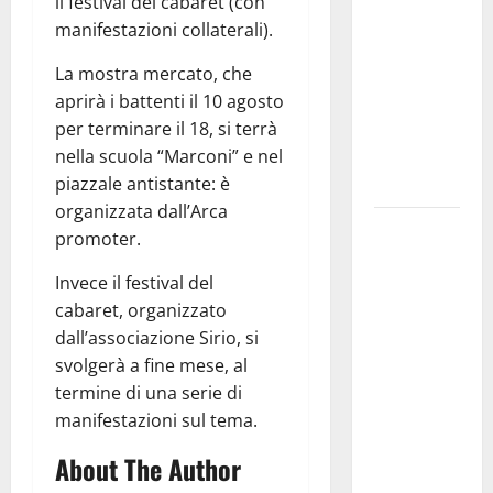
il festival del cabaret (con
pubblica il
manifestazioni collaterali).
bando
La mostra mercato, che
alloggi ERP
aprirà i battenti il 10 agosto
2026:
per terminare il 18, si terrà
domande
nella scuola “Marconi” e nel
dal 26
piazzale antistante: è
agosto
organizzata dall’Arca
La gara
promoter.
ciclistica
Invece il festival del
dei Giochi
cabaret, organizzato
attraversa
dall’associazione Sirio, si
Martina
svolgerà a fine mese, al
Franca:
termine di una serie di
ecco le
manifestazioni sul tema.
strade
interessate
About The Author
e gli orari