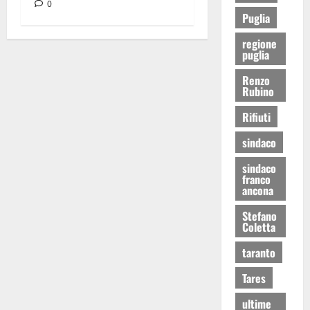
0
Puglia
regione
puglia
Renzo
Rubino
Rifiuti
sindaco
sindaco
franco
ancona
Stefano
Coletta
taranto
Tares
ultime