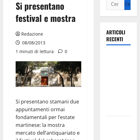
Si presentano
festival e mostra
ARTICOLI
Redazione
RECENTI
08/08/2013
1 minuti di lettura
0
Ospedale di
Martina
Franca,
Forza Italia
annuncia la
protesta:
Si presentano stamani due
sit-in lunedì
appuntamenti ormai
10 agosto
fondamentali per l’estate
Il Comune
martinese: la mostra
di Martina
mercato dell’antiquariato e
Franca