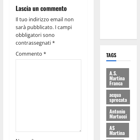
i Baschi Blu
Lascia un commento
ai 15 nuovi
Il tuo indirizzo email non
Fucilieri
sarà pubblicato.
I campi
dell’Aria
obbligatori sono
contrassegnati
*
Commento
*
TAGS
A.S.
Martina
Franca
acqua
sprecata
Antonio
Martucci
AS
Martina