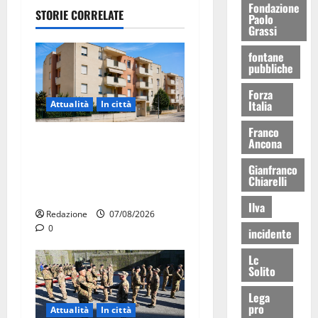
Fondazione
STORIE CORRELATE
Paolo
Grassi
fontane
pubbliche
Forza
Italia
Attualità
In città
Franco
Il Comune di Martina Franca
Ancona
pubblica il bando alloggi
Gianfranco
ERP 2026: domande dal 26
Chiarelli
agosto
Ilva
Redazione
07/08/2026
0
incidente
Lc
Solito
Lega
pro
Attualità
In città