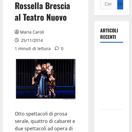
Rossella Brescia
al Teatro Nuovo
ARTICOLI
Maria Caroli
RECENTI
25/11/2014
1 minuti di lettura
0
Ospedale di
Martina
Franca,
Forza Italia
annuncia la
protesta:
sit-in lunedì
10 agosto
Otto spettacoli di prosa
Il Comune
serale, quattro di cabaret e
di Martina
due spettacoli ad opera di
Franca