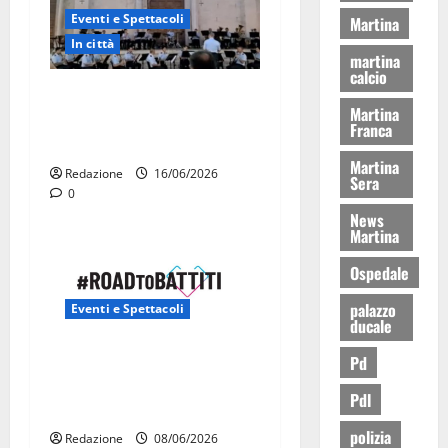
Eventi e Spettacoli
Martina
In città
martina
calcio
La Fanfara dell’Aeronautica
Martina
Militare suona in piazza a
Franca
Martina Franca
Martina
Redazione
16/06/2026
Sera
0
News
Martina
Ospedale
palazzo
Eventi e Spettacoli
ducale
Road to Battiti 2026 arriva
Pd
a Martina Franca con Raf e
Pdl
Fred De Palma
polizia
Redazione
08/06/2026