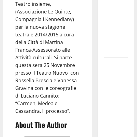
Teatro insieme,
pubblica il
(Associazione Le Quinte,
bando
Compagnia I Kennediany)
alloggi ERP
per la nuova stagione
2026:
teatrale 2014/2015 a cura
domande
della Città di Martina
dal 26
Franca-Assessorato alle
agosto
Attività culturali. Si parte
La gara
questa sera 25 Novembre
ciclistica
presso il Teatro Nuovo con
dei Giochi
Rossella Brescia e Vanessa
attraversa
Gravina con le coreografie
Martina
di Luciano Cannito:
Franca:
“Carmen, Medea e
ecco le
Cassandra. Il processo”.
strade
About The Author
interessate
e gli orari