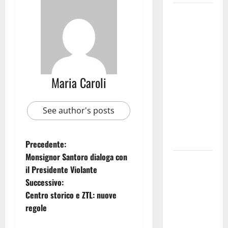
Martina
Franca
investe
sulle
famiglie: in
arrivo tre
Maria Caroli
seminari
dedicati ad
See author's posts
adolescenti,
genitori ed
empatia
Precedente:
Monsignor Santoro dialoga con
Aeronautica
il Presidente Violante
Militare, al
Successivo:
16° Stormo
Centro storico e ZTL: nuove
di Martina
regole
Franca
consegnati