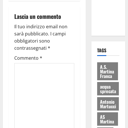
i Baschi Blu
ai 15 nuovi
Lascia un commento
Fucilieri
dell’Aria
Il tuo indirizzo email non
sarà pubblicato.
I campi
obbligatori sono
contrassegnati
*
TAGS
Commento
*
A.S.
Martina
Franca
acqua
sprecata
Antonio
Martucci
AS
Martina