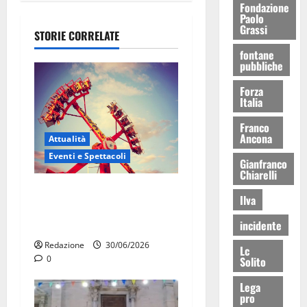
Fondazione
Paolo
Grassi
STORIE CORRELATE
fontane
pubbliche
Forza
Italia
Franco
Ancona
Attualità
Eventi e Spettacoli
Gianfranco
Chiarelli
Luna park al Pergolo, bus
Ilva
gratis e giostre gratuite per
i bambini
incidente
Redazione
30/06/2026
Lc
0
Solito
Lega
pro