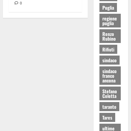
0
Puglia
regione
puglia
Renzo
Rubino
Rifiuti
sindaco
sindaco
franco
ancona
Stefano
Coletta
taranto
Tares
ultime