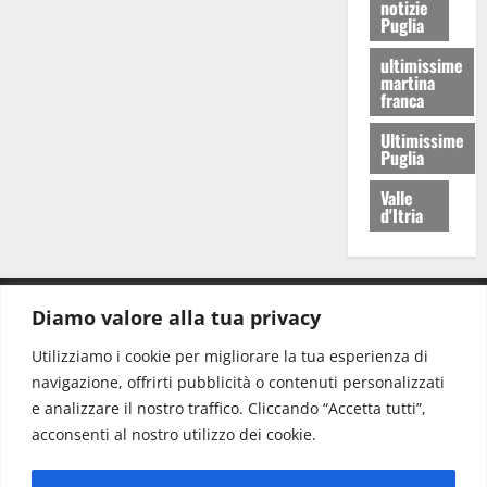
notizie
Puglia
ultimissime
martina
franca
Ultimissime
Puglia
Valle
d'Itria
Diamo valore alla tua privacy
CONTATTI.
Utilizziamo i cookie per migliorare la tua esperienza di
navigazione, offrirti pubblicità o contenuti personalizzati
Redazione:
redazione@www.martinasera.it
e analizzare il nostro traffico. Cliccando “Accetta tutti”,
Direttore:
direttore@www.martinasera.it
acconsenti al nostro utilizzo dei cookie.
Info & Commerciale:
info@www.martinasera.it