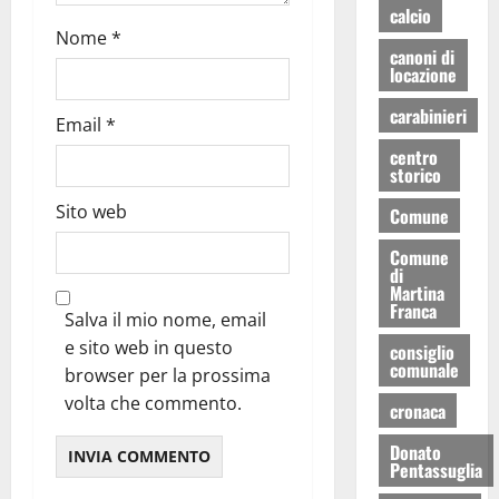
calcio
Nome
*
canoni di
locazione
carabinieri
Email
*
centro
storico
Sito web
Comune
Comune
di
Martina
Franca
Salva il mio nome, email
e sito web in questo
consiglio
comunale
browser per la prossima
volta che commento.
cronaca
Donato
Pentassuglia