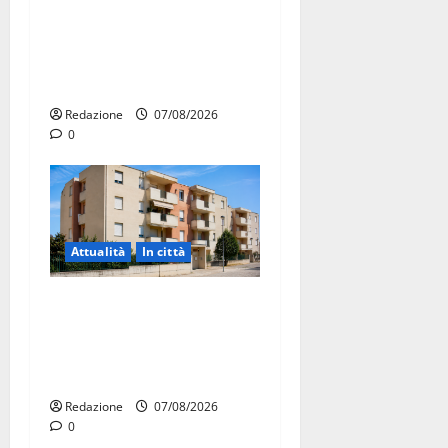
Ospedale di Martina Franca,
Forza Italia annuncia la
protesta: sit-in lunedì 10
agosto
Redazione
07/08/2026
0
Attualità
In città
Il Comune di Martina Franca
pubblica il bando alloggi
ERP 2026: domande dal 26
agosto
Redazione
07/08/2026
0