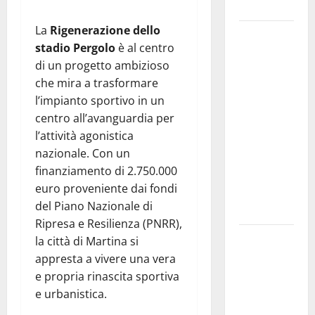
e gli orari
La
Rigenerazione dello
Martina
stadio Pergolo
è al centro
Franca
di un progetto ambizioso
investe
che mira a trasformare
sulle
l’impianto sportivo in un
famiglie: in
centro all’avanguardia per
arrivo tre
l’attività agonistica
seminari
nazionale. Con un
dedicati ad
finanziamento di 2.750.000
adolescenti,
euro proveniente dai fondi
genitori ed
del Piano Nazionale di
empatia
Ripresa e Resilienza (PNRR),
Aeronautica
la città di Martina si
Militare, al
appresta a vivere una vera
16° Stormo
e propria rinascita sportiva
di Martina
e urbanistica.
Franca