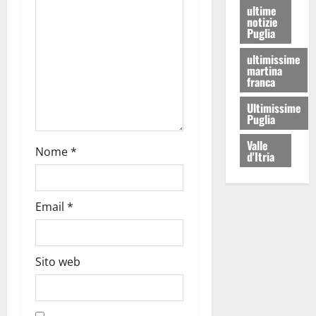
ultime
notizie
Puglia
ultimissime
martina
franca
Ultimissime
Puglia
Valle
Nome
*
d'Itria
Email
*
Sito web