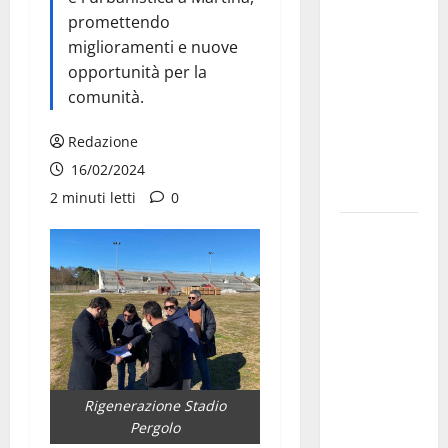
Franca
promettendo
pubblica il
miglioramenti e nuove
bando
opportunità per la
alloggi ERP
comunità.
2026:
domande
Redazione
dal 26
16/02/2024
agosto
2 minuti letti
0
La gara
ciclistica
dei Giochi
attraversa
Martina
Franca:
ecco le
strade
Rigenerazione Stadio
Pergolo
interessate