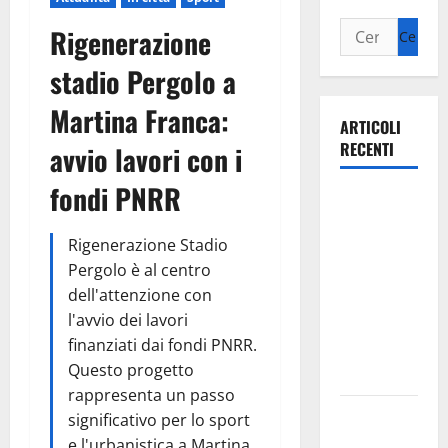
Rigenerazione
stadio Pergolo a
Martina Franca:
ARTICOLI
RECENTI
avvio lavori con i
fondi PNRR
Ospedale di
Martina
Rigenerazione Stadio
Franca,
Pergolo è al centro
Forza Italia
dell'attenzione con
annuncia la
l'avvio dei lavori
protesta:
finanziati dai fondi PNRR.
sit-in lunedì
Questo progetto
10 agosto
rappresenta un passo
Il Comune
significativo per lo sport
di Martina
e l'urbanistica a Martina,