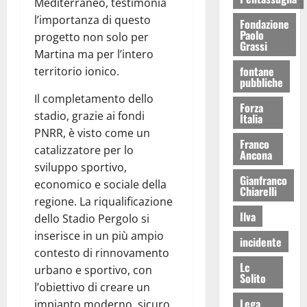
Mediterraneo, testimonia
l’importanza di questo
Fondazione
Paolo
progetto non solo per
Grassi
Martina ma per l’intero
fontane
territorio ionico.
pubbliche
Il completamento dello
Forza
stadio, grazie ai fondi
Italia
PNRR, è visto come un
Franco
catalizzatore per lo
Ancona
sviluppo sportivo,
Gianfranco
economico e sociale della
Chiarelli
regione. La riqualificazione
Ilva
dello Stadio Pergolo si
inserisce in un più ampio
incidente
contesto di rinnovamento
Lc
urbano e sportivo, con
Solito
l’obiettivo di creare un
Lega
impianto moderno, sicuro