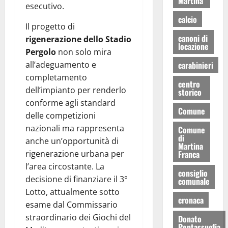
Martina
esecutivo.
calcio
Il progetto di
canoni di
rigenerazione dello Stadio
locazione
Pergolo
non solo mira
all’adeguamento e
carabinieri
completamento
centro
dell’impianto per renderlo
storico
conforme agli standard
Comune
delle competizioni
nazionali ma rappresenta
Comune
di
anche un’opportunità di
Martina
rigenerazione urbana per
Franca
l’area circostante. La
consiglio
decisione di finanziare il 3°
comunale
Lotto, attualmente sotto
cronaca
esame dal Commissario
straordinario dei Giochi del
Donato
Pentassuglia