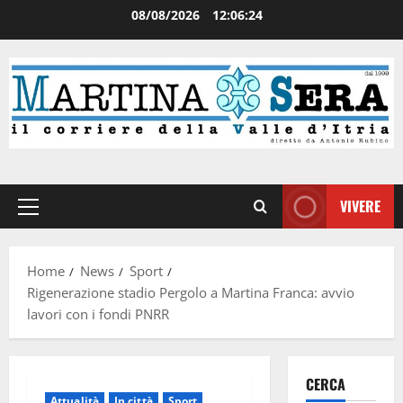
08/08/2026
12:06:25
VIVERE
Home
News
Sport
Rigenerazione stadio Pergolo a Martina Franca: avvio
lavori con i fondi PNRR
CERCA
Attualità
In città
Sport