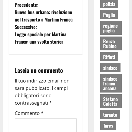
polizia
Precedente:
Nuovo bus urbano: rivoluzione
Puglia
nel trasporto a Martina Franca
regione
Successivo:
puglia
Legge speciale per Martina
Renzo
Franca: una svolta storica
Rubino
Rifiuti
sindaco
Lascia un commento
sindaco
Il tuo indirizzo email non
franco
ancona
sarà pubblicato.
I campi
obbligatori sono
Stefano
contrassegnati
*
Coletta
Commento
*
taranto
Tares