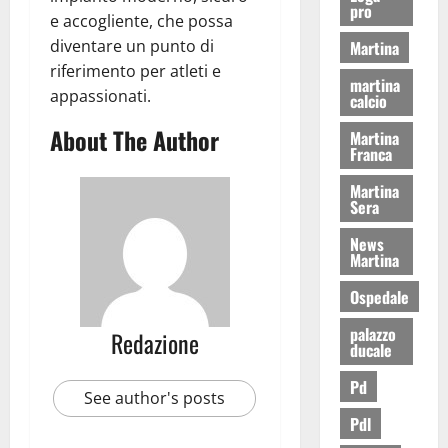
pro
e accogliente, che possa
diventare un punto di
Martina
riferimento per atleti e
martina
appassionati.
calcio
About The Author
Martina
Franca
Martina
Sera
News
Martina
Ospedale
palazzo
Redazione
ducale
Pd
See author's posts
Pdl