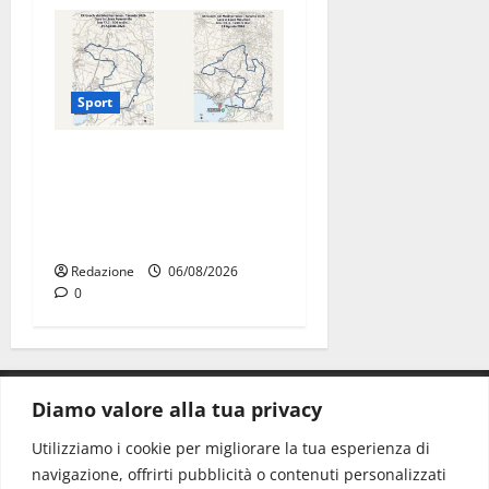
Sport
La gara ciclistica dei Giochi
attraversa Martina Franca:
ecco le strade interessate e
gli orari
Redazione
06/08/2026
0
Diamo valore alla tua privacy
CONTATTI.
Utilizziamo i cookie per migliorare la tua esperienza di
navigazione, offrirti pubblicità o contenuti personalizzati
Redazione:
redazione@www.martinasera.it