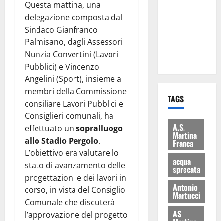
Questa mattina, una
consegnati
delegazione composta dal
i Baschi Blu
Sindaco Gianfranco
ai 15 nuovi
Palmisano, dagli Assessori
Fucilieri
Nunzia Convertini (Lavori
dell’Aria
Pubblici) e Vincenzo
Angelini (Sport), insieme a
membri della Commissione
TAGS
consiliare Lavori Pubblici e
Consiglieri comunali, ha
A.S.
effettuato un
sopralluogo
Martina
allo Stadio Pergolo
.
Franca
L’obiettivo era valutare lo
acqua
stato di avanzamento delle
sprecata
progettazioni e dei lavori in
Antonio
corso, in vista del Consiglio
Martucci
Comunale che discuterà
AS
l’approvazione del progetto