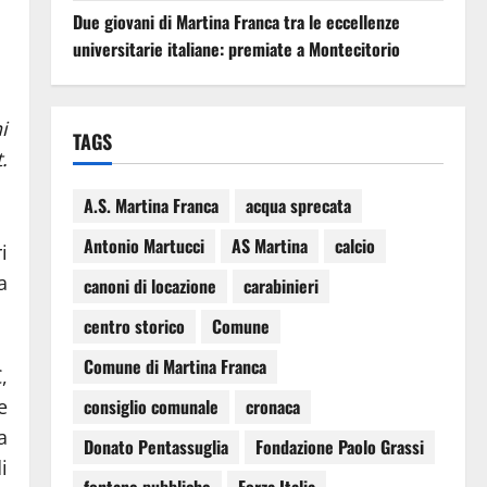
Due giovani di Martina Franca tra le eccellenze
universitarie italiane: premiate a Montecitorio
i
TAGS
.
A.S. Martina Franca
acqua sprecata
Antonio Martucci
AS Martina
calcio
i
a
canoni di locazione
carabinieri
centro storico
Comune
Comune di Martina Franca
,
e
consiglio comunale
cronaca
a
Donato Pentassuglia
Fondazione Paolo Grassi
i