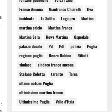
fontane pubbliche
Forza Italia
Franco Ancona
Gianfranco Chiarelli
Ilva
e
incidente
Lc Solito
Lega pro
Martina
,
martina calcio
Martina Franca
Martina Sera
News Martina
Ospedale
palazzo ducale
Pd
Pdl
polizia
Puglia
regione puglia
Renzo Rubino
Rifiuti
sindaco
sindaco franco ancona
Stefano Coletta
taranto
Tares
ultime notizie Puglia
ultimissime martina franca
Ultimissime Puglia
Valle d'Itria
:
o