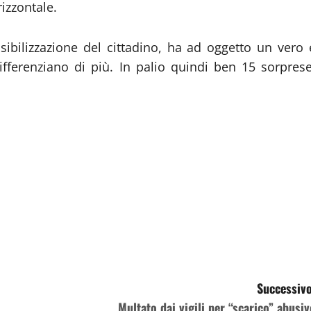
rizzontale.
nsibilizzazione del cittadino, ha ad oggetto un vero 
ifferenziano di più. In palio quindi ben 15 sorprese
Successivo
Multato dai vigili per “scarico” abusiv