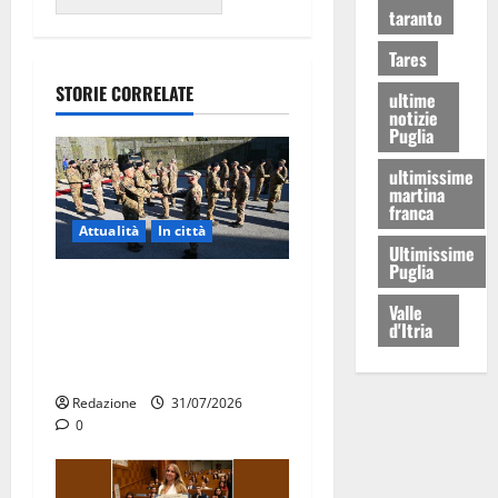
taranto
Tares
STORIE CORRELATE
ultime
notizie
Puglia
ultimissime
martina
franca
Attualità
In città
Ultimissime
Puglia
Aeronautica Militare, al 16°
Valle
Stormo di Martina Franca
d'Itria
consegnati i Baschi Blu ai
15 nuovi Fucilieri dell’Aria
Redazione
31/07/2026
0