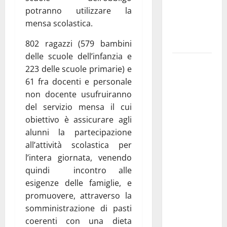
i Baschi Blu
potranno utilizzare la
ai 15 nuovi
mensa scolastica.
Fucilieri
dell’Aria
802 ragazzi (579 bambini
delle scuole dell’infanzia e
Martina
223 delle scuole primarie) e
Franca,
61 fra docenti e personale
Marraffa
non docente usufruiranno
attacca
del servizio mensa il cui
Regione e
obiettivo è assicurare agli
Comune:
alunni la partecipazione
“Nuovi
all’attività scolastica per
medici solo
l’intera giornata, venendo
a
quindi incontro alle
novembre.
esigenze delle famiglie, e
Faremo
promuovere, attraverso la
accesso agli
somministrazione di pasti
atti su Tari,
coerenti con una dieta