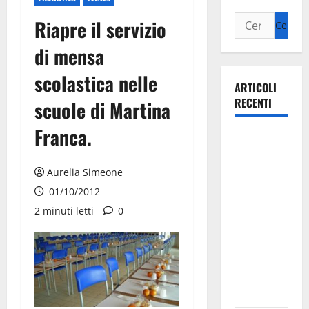
Riapre il servizio
di mensa
scolastica nelle
ARTICOLI
RECENTI
scuole di Martina
Franca.
La gara
ciclistica
dei Giochi
Aurelia Simeone
attraversa
01/10/2012
Martina
2 minuti letti
0
Franca:
ecco le
strade
interessate
e gli orari