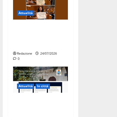
Attualità
Due giovani di Martina
Franca tra le eccellenze
universitarie italiane:
premiate a Montecitorio
Redazione
24/07/2026
0
Attualità
In città
Parcheggi a Martina Franca,
cambia tutto: abbonamenti
online sul nuovo portale