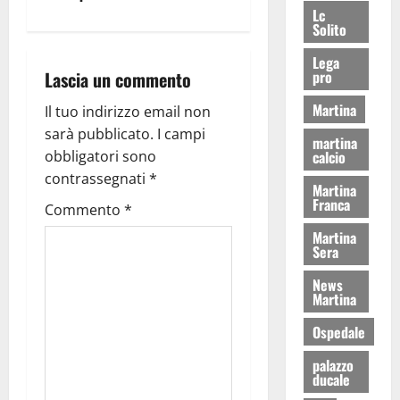
Lc
Solito
Lega
pro
Lascia un commento
Martina
Il tuo indirizzo email non
sarà pubblicato.
I campi
martina
calcio
obbligatori sono
contrassegnati
*
Martina
Franca
Commento
*
Martina
Sera
News
Martina
Ospedale
palazzo
ducale