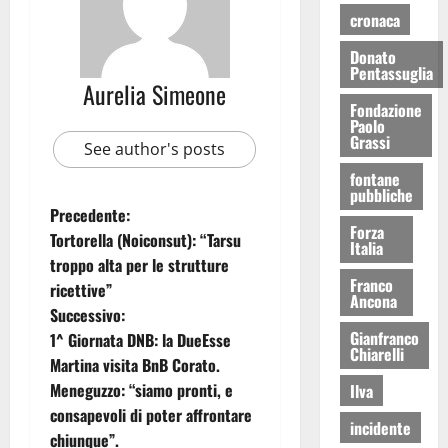
cronaca
Donato
Pentassuglia
Aurelia Simeone
Fondazione
Paolo
Grassi
See author's posts
fontane
pubbliche
Precedente:
Forza
Tortorella (Noiconsut): “Tarsu
Italia
troppo alta per le strutture
Franco
ricettive”
Ancona
Successivo:
Gianfranco
1^ Giornata DNB: la DueEsse
Chiarelli
Martina visita BnB Corato.
Meneguzzo: “siamo pronti, e
Ilva
consapevoli di poter affrontare
incidente
chiunque”.