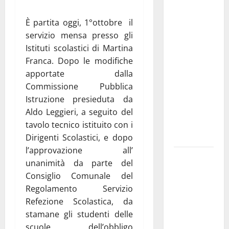
Martina
Franca
È partita oggi, 1°ottobre il
investe
servizio mensa presso gli
sulle
Istituti scolastici di Martina
famiglie: in
Franca. Dopo le modifiche
arrivo tre
apportate dalla
seminari
Commissione Pubblica
dedicati ad
Istruzione presieduta da
adolescenti,
Aldo Leggieri, a seguito del
genitori ed
tavolo tecnico istituito con i
empatia
Dirigenti Scolastici, e dopo
l’approvazione all’
Aeronautica
unanimità da parte del
Militare, al
Consiglio Comunale del
16° Stormo
Regolamento Servizio
di Martina
Refezione Scolastica, da
Franca
stamane gli studenti delle
consegnati
scuole dell’obbligo