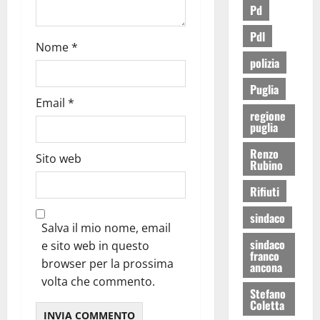
Pd
Pdl
Nome
*
polizia
Puglia
Email
*
regione
puglia
Renzo
Sito web
Rubino
Rifiuti
sindaco
Salva il mio nome, email
sindaco
e sito web in questo
franco
browser per la prossima
ancona
volta che commento.
Stefano
Coletta