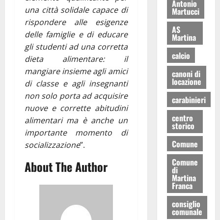
Antonio
una città solidale capace di
Martucci
rispondere alle esigenze
AS
delle famiglie e di educare
Martina
gli studenti ad una corretta
calcio
dieta alimentare: il
mangiare insieme agli amici
canoni di
locazione
di classe e agli insegnanti
non solo porta ad acquisire
carabinieri
nuove e corrette abitudini
centro
alimentari ma è anche un
storico
importante momento di
Comune
socializzazione
”.
Comune
About The Author
di
Martina
Franca
consiglio
comunale