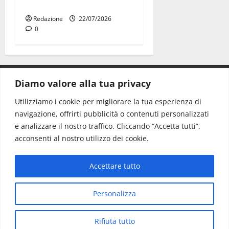
Muvin
Redazione
22/07/2026
0
Diamo valore alla tua privacy
CONTATTI.
Utilizziamo i cookie per migliorare la tua esperienza di
navigazione, offrirti pubblicità o contenuti personalizzati
Redazione:
redazione@www.martinasera.it
e analizzare il nostro traffico. Cliccando “Accetta tutti”,
Direttore:
direttore@www.martinasera.it
acconsenti al nostro utilizzo dei cookie.
Info & Commerciale:
info@www.martinasera.it
Accettare tutto
Home
News
Vivere la città
EVENTI
Salute
Il Blog del Direttore
Contatti
Personalizza
Copyright © All rights reserved.
|
MoreNews
di AF
Rifiuta tutto