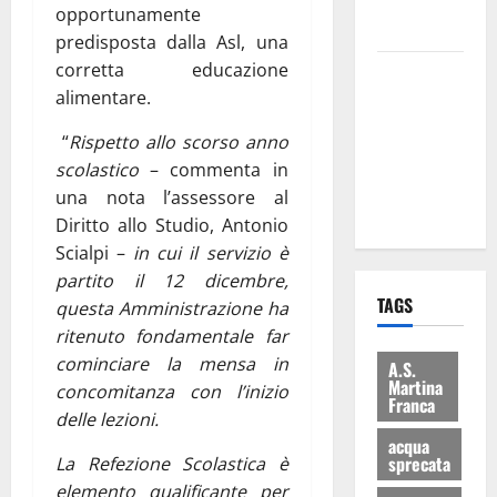
rifiuti e
opportunamente
bilancio”
predisposta dalla Asl, una
corretta educazione
Martina
alimentare.
Franca: Il
sindaco non
“
Rispetto allo scorso anno
ha fatto le
scolastico
– commenta in
scuse alla
una nota l’assessore al
Lillo
Diritto allo Studio, Antonio
Scialpi –
in cui il servizio è
partito il 12 dicembre,
TAGS
questa Amministrazione ha
ritenuto fondamentale far
cominciare la mensa in
A.S.
Martina
concomitanza con l’inizio
Franca
delle lezioni.
acqua
sprecata
La Refezione Scolastica
è
elemento qualificante per