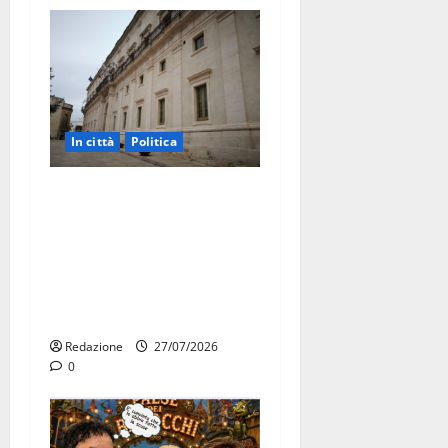
In città
Politica
Martina Franca, Marraffa
attacca Regione e Comune:
“Nuovi medici solo a
novembre. Faremo accesso
agli atti su Tari, rifiuti e
bilancio”
Redazione
27/07/2026
0