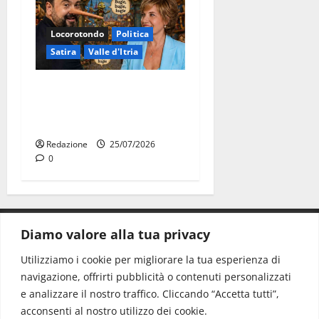
Locorotondo
Politica
Satira
Valle d'Itria
Martina Franca: Il sindaco
non ha fatto le scuse alla
Lillo
Redazione
25/07/2026
0
Diamo valore alla tua privacy
CONTATTI.
Utilizziamo i cookie per migliorare la tua esperienza di
navigazione, offrirti pubblicità o contenuti personalizzati
Redazione:
redazione@www.martinasera.it
e analizzare il nostro traffico. Cliccando “Accetta tutti”,
Direttore:
direttore@www.martinasera.it
acconsenti al nostro utilizzo dei cookie.
Info & Commerciale:
info@www.martinasera.it