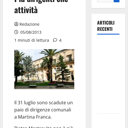
attività
ARTICOLI
Redazione
RECENTI
05/08/2013
1 minuti di lettura
4
La gara
ciclistica
dei Giochi
attraversa
Martina
Franca:
ecco le
strade
interessate
Il 31 luglio sono scadute un
e gli orari
paio di dirigenze comunali
a Martina Franca.
Martina
Franca