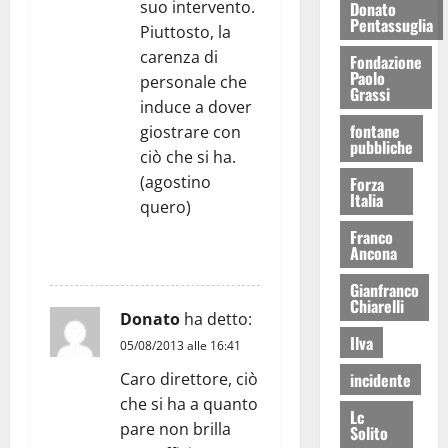
suo intervento.
Donato
Pentassuglia
Piuttosto, la
carenza di
Fondazione
Paolo
personale che
Grassi
induce a dover
fontane
giostrare con
pubbliche
ciò che si ha.
(agostino
Forza
Italia
quero)
Franco
Ancona
RISPONDI
Gianfranco
Chiarelli
Donato
ha detto:
Ilva
05/08/2013 alle 16:41
incidente
Caro direttore, ciò
che si ha a quanto
Lc
pare non brilla
Solito