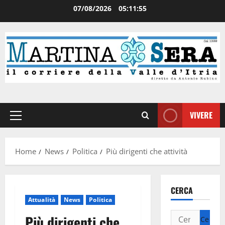
07/08/2026
05:11:56
VIVERE
Home
News
Politica
Più dirigenti che attività
CERCA
Attualità
News
Politica
Più dirigenti che