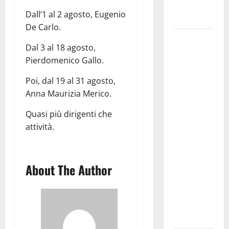
Fucilieri
Dall’1 al 2 agosto, Eugenio
dell’Aria
De Carlo.
Martina
Dal 3 al 18 agosto,
Franca,
Pierdomenico Gallo.
Marraffa
attacca
Poi, dal 19 al 31 agosto,
Regione e
Anna Maurizia Merico.
Comune:
Quasi più dirigenti che
“Nuovi
attività.
medici solo
a
novembre.
About The Author
Faremo
accesso agli
atti su Tari,
rifiuti e
bilancio”