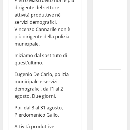
Pietro Mastrovito non è pià
investe
dirigente del settore
sulle
attività produttive né
famiglie: in
servizi demografici,
arrivo tre
Vincenzo Cannarile non è
seminari
più dirigente della polizia
dedicati ad
municipale.
adolescenti,
Iniziamo dal sostituto di
genitori ed
quest’ultimo.
empatia
Eugenio De Carlo, polizia
Aeronautica
municipale e servizi
Militare, al
demografici, dall’1 al 2
16° Stormo
agosto. Due giorni.
di Martina
Franca
Poi, dal 3 al 31 agosto,
consegnati
Pierdomenico Gallo.
i Baschi Blu
ai 15 nuovi
Attività produttive: