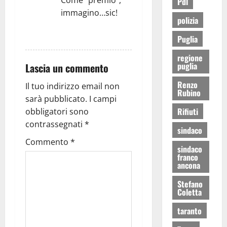
Come “premio”,
Pdl
immagino…sic!
polizia
RISPONDI
Puglia
regione
puglia
Lascia un commento
Renzo
Il tuo indirizzo email non
Rubino
sarà pubblicato.
I campi
Rifiuti
obbligatori sono
contrassegnati
*
sindaco
Commento
*
sindaco
franco
ancona
Stefano
Coletta
taranto