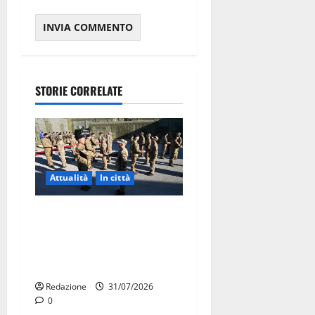
STORIE CORRELATE
Attualità
In città
Aeronautica Militare, al 16°
Stormo di Martina Franca
consegnati i Baschi Blu ai
15 nuovi Fucilieri dell’Aria
Redazione
31/07/2026
0