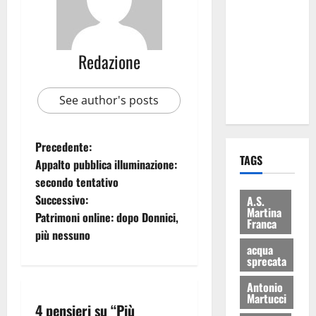
Martina
Franca: Il
sindaco non
Redazione
ha fatto le
scuse alla
See author's posts
Lillo
Precedente:
TAGS
Appalto pubblica illuminazione:
secondo tentativo
Successivo:
A.S.
Martina
Patrimoni online: dopo Donnici,
Franca
più nessuno
acqua
sprecata
Antonio
Martucci
4 pensieri su “
Più