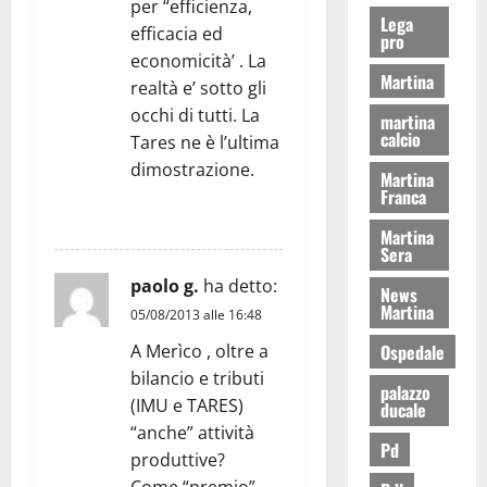
per “efficienza,
Lega
efficacia ed
pro
economicità’ . La
Martina
realtà e’ sotto gli
occhi di tutti. La
martina
calcio
Tares ne è l’ultima
dimostrazione.
Martina
Franca
RISPONDI
Martina
Sera
paolo g.
ha detto:
News
Martina
05/08/2013 alle 16:48
Ospedale
A Merìco , oltre a
bilancio e tributi
palazzo
(IMU e TARES)
ducale
“anche” attività
Pd
produttive?