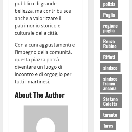
pubblico di grande
polizia
bellezza, ma contribuisce
Puglia
anche a valorizzare il
regione
patrimonio storico e
puglia
culturale della città.
Renzo
Con alcuni aggiustamenti e
Rubino
l’impegno della comunità,
Rifiuti
questa piazza potrà
diventare un luogo di
sindaco
incontro e di orgoglio per
sindaco
tutti i martinesi.
franco
ancona
About The Author
Stefano
Coletta
taranto
Tares