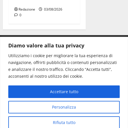
empatia
Redazione
03/08/2026
0
Diamo valore alla tua privacy
CONTATTI.
Utilizziamo i cookie per migliorare la tua esperienza di
navigazione, offrirti pubblicità o contenuti personalizzati
Redazione:
redazione@www.martinasera.it
e analizzare il nostro traffico. Cliccando “Accetta tutti”,
Direttore:
direttore@www.martinasera.it
acconsenti al nostro utilizzo dei cookie.
Info & Commerciale:
info@www.martinasera.it
Accettare tutto
Home
News
Vivere la città
EVENTI
Salute
Il Blog del Direttore
Contatti
Personalizza
Copyright © All rights reserved.
|
MoreNews
di AF
Rifiuta tutto
themes.