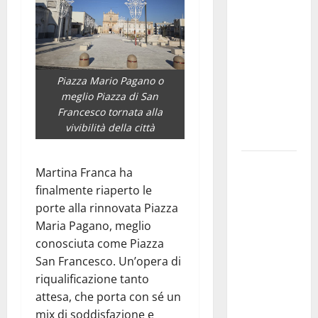
Franca
pubblica il
bando
alloggi ERP
Piazza Mario Pagano o
2026:
meglio Piazza di San
domande
Francesco tornata alla
dal 26
vivibilità della città
agosto
La gara
Martina Franca ha
ciclistica
finalmente riaperto le
dei Giochi
porte alla rinnovata Piazza
attraversa
Maria Pagano, meglio
Martina
conosciuta come Piazza
Franca:
San Francesco. Un’opera di
ecco le
riqualificazione tanto
strade
attesa, che porta con sé un
interessate
mix di soddisfazione e