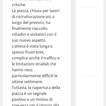
e gli orari
critiche.
La piazza, chiusa per lavori
Martina
di ristrutturazione più a
Franca
lungo del previsto, ha
investe
finalmente riaccolto
sulle
cittadini e visitatori con il
famiglie: in
suo nuovo aspetto.
arrivo tre
L’attesa è stata lunga e
seminari
spesso frustrante,
dedicati ad
complice anche il traffico e
adolescenti,
le limitazioni stradali che
genitori ed
hanno reso
empatia
particolarmente difficili le
Aeronautica
ultime settimane.
Militare, al
Tuttavia, la riapertura della
16° Stormo
piazza è un segnale
di Martina
positivo e un motivo di
Franca
speranza per il ritorno alla