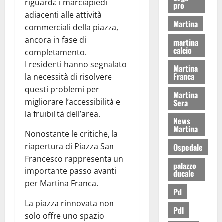
riguarda i marciapiedi
pro
adiacenti alle attività
Martina
commerciali della piazza,
ancora in fase di
martina
calcio
completamento.
I residenti hanno segnalato
Martina
Franca
la necessità di risolvere
questi problemi per
Martina
migliorare l’accessibilità e
Sera
la fruibilità dell’area.
News
Martina
Nonostante le critiche, la
riapertura di Piazza San
Ospedale
Francesco rappresenta un
palazzo
importante passo avanti
ducale
per Martina Franca.
Pd
La piazza rinnovata non
Pdl
solo offre uno spazio