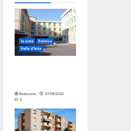
In città
Politica
Valle d'Itria
Ospedale di Martina Franca,
Forza Italia annuncia la
protesta: sit-in lunedì 10
agosto
Redazione
07/08/2026
0