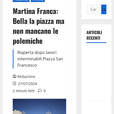
Martina Franca:
Bella la piazza ma
non mancano le
ARTICOLI
RECENTI
polemiche
Ospedale di
Riaperta dopo lavori
Martina
interminabili Piazza San
Franca,
Francesco
Forza Italia
annuncia la
Redazione
protesta:
27/07/2024
sit-in lunedì
2 minuti letti
0
10 agosto
Il Comune
di Martina