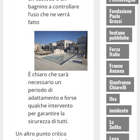
bagnino a controllare
Fondazione
l’uso che ne verrà
Paolo
Grassi
fatto
fontane
pubbliche
Forza
Italia
Franco
Ancona
È chiaro che sarà
Gianfranco
necessario un
Chiarelli
periodo di
adattamento e forse
Ilva
qualche intervento
incidente
per garantire la
sicurezza di tutti.
Lc
Solito
Un altro punto critico
Lega