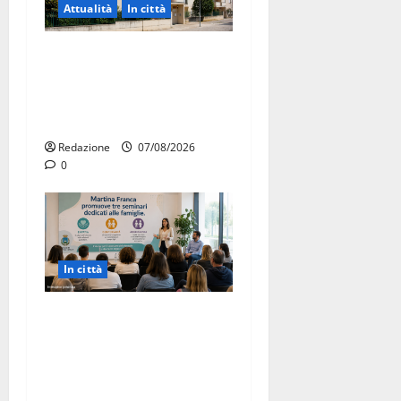
Attualità
In città
Il Comune di Martina Franca
pubblica il bando alloggi
ERP 2026: domande dal 26
agosto
Redazione
07/08/2026
0
In città
Martina Franca investe sulle
famiglie: in arrivo tre
seminari dedicati ad
adolescenti, genitori ed