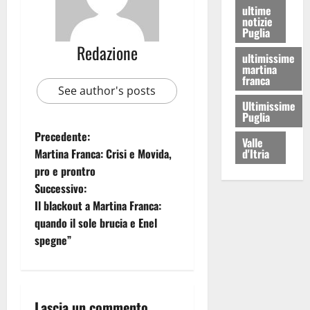
ultime
notizie
Puglia
Redazione
ultimissime
martina
franca
See author's posts
Ultimissime
Puglia
Precedente:
Valle
Martina Franca: Crisi e Movida,
d'Itria
pro e prontro
Successivo:
Il blackout a Martina Franca:
quando il sole brucia e Enel
spegne”
Lascia un commento