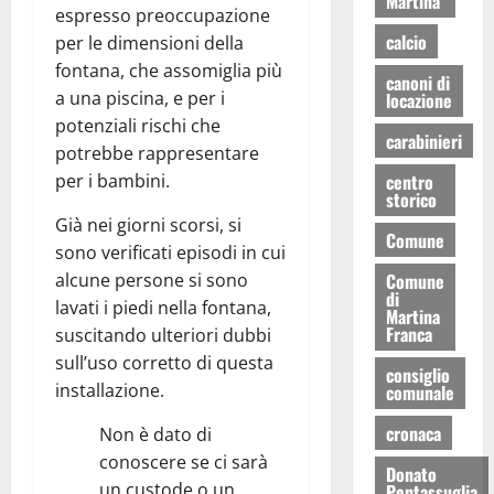
Martina
espresso preoccupazione
calcio
per le dimensioni della
fontana, che assomiglia più
canoni di
a una piscina, e per i
locazione
potenziali rischi che
carabinieri
potrebbe rappresentare
per i bambini.
centro
storico
Già nei giorni scorsi, si
Comune
sono verificati episodi in cui
alcune persone si sono
Comune
di
lavati i piedi nella fontana,
Martina
Franca
suscitando ulteriori dubbi
sull’uso corretto di questa
consiglio
installazione.
comunale
cronaca
Non è dato di
conoscere se ci sarà
Donato
un custode o un
Pentassuglia