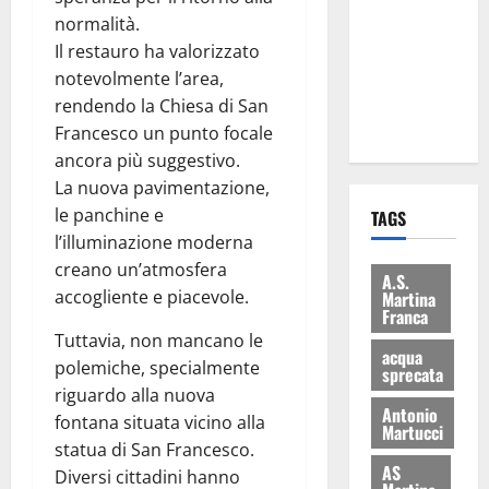
consegnati
normalità.
i Baschi Blu
Il restauro ha valorizzato
ai 15 nuovi
notevolmente l’area,
Fucilieri
rendendo la Chiesa di San
dell’Aria
Francesco un punto focale
ancora più suggestivo.
La nuova pavimentazione,
le panchine e
TAGS
l’illuminazione moderna
creano un’atmosfera
A.S.
accogliente e piacevole.
Martina
Franca
Tuttavia, non mancano le
acqua
polemiche, specialmente
sprecata
riguardo alla nuova
Antonio
fontana situata vicino alla
Martucci
statua di San Francesco.
AS
Diversi cittadini hanno