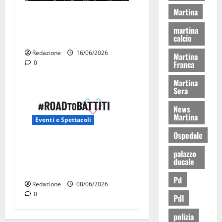
Martina
La Fanfara dell’Aeronautica
Militare suona in piazza a
martina
calcio
Martina Franca
Redazione
16/06/2026
Martina
0
Franca
Martina
Sera
News
Martina
Eventi e Spettacoli
Ospedale
Road to Battiti 2026 arriva
palazzo
a Martina Franca con Raf e
ducale
Fred De Palma
Pd
Redazione
08/06/2026
0
Pdl
polizia