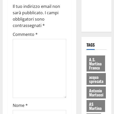
i Baschi Blu
Il tuo indirizzo email non
ai 15 nuovi
sarà pubblicato.
I campi
Fucilieri
obbligatori sono
dell’Aria
contrassegnati
*
Commento
*
TAGS
A.S.
Martina
Franca
acqua
sprecata
Antonio
Martucci
AS
Nome
*
Martina