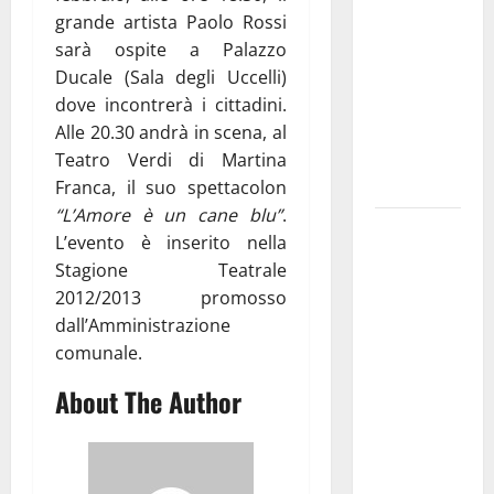
pubblica il
grande artista Paolo Rossi
bando
sarà ospite a Palazzo
alloggi ERP
Ducale (Sala degli Uccelli)
2026:
dove incontrerà i cittadini.
domande
Alle 20.30 andrà in scena, al
dal 26
Teatro Verdi di Martina
agosto
Franca, il suo spettacolon
“L’Amore è un cane blu”
.
La gara
L’evento è inserito nella
ciclistica
Stagione Teatrale
dei Giochi
2012/2013 promosso
attraversa
dall’Amministrazione
Martina
comunale.
Franca:
About The Author
ecco le
strade
interessate
e gli orari