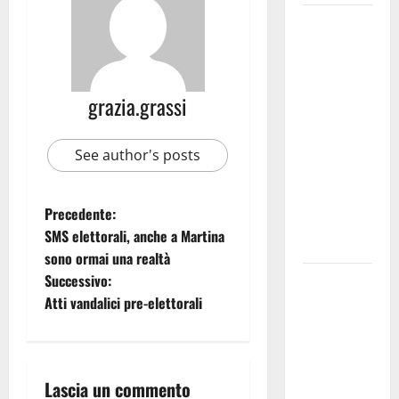
Martina
Franca
investe
sulle
grazia.grassi
famiglie: in
arrivo tre
See author's posts
seminari
dedicati ad
adolescenti,
Precedente:
genitori ed
SMS elettorali, anche a Martina
empatia
sono ormai una realtà
Successivo:
Aeronautica
Atti vandalici pre-elettorali
Militare, al
16° Stormo
di Martina
Franca
Lascia un commento
consegnati