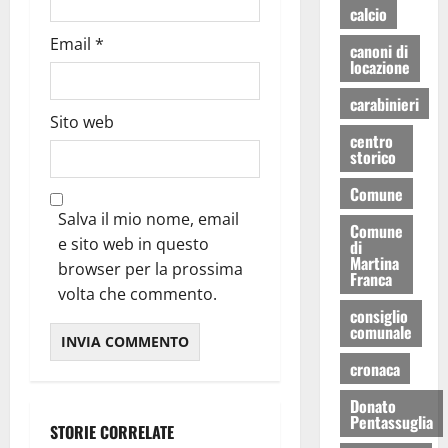
calcio
Email
*
canoni di
locazione
carabinieri
Sito web
centro
storico
Comune
Salva il mio nome, email
Comune
e sito web in questo
di
Martina
browser per la prossima
Franca
volta che commento.
consiglio
comunale
cronaca
Donato
Pentassuglia
STORIE CORRELATE