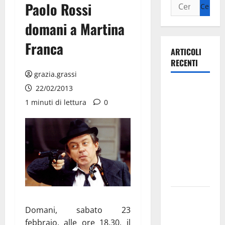
Paolo Rossi
domani a Martina
Franca
ARTICOLI
RECENTI
grazia.grassi
Ospedale di
22/02/2013
Martina
1 minuti di lettura
0
Franca,
Forza Italia
annuncia la
protesta:
sit-in lunedì
10 agosto
Il Comune
di Martina
Domani, sabato 23
Franca
febbraio, alle ore 18.30, il