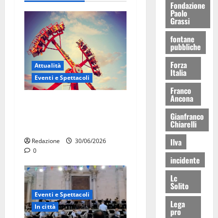
Fondazione
Paolo
Grassi
fontane
pubbliche
Forza
Attualità
Italia
Eventi e Spettacoli
Franco
Ancona
Luna park al Pergolo, bus
gratis e giostre gratuite per
Gianfranco
Chiarelli
i bambini
Ilva
Redazione
30/06/2026
0
incidente
Lc
Solito
Eventi e Spettacoli
Lega
In città
pro