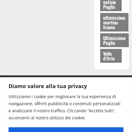
notizie
Puglia
ultimissime
martina
franca
Ultimissime
Puglia
Valle
d'Itria
Diamo valore alla tua privacy
CONTATTI.
Utilizziamo i cookie per migliorare la tua esperienza di
navigazione, offrirti pubblicità o contenuti personalizzati
Redazione:
redazione@www.martinasera.it
e analizzare il nostro traffico. Cliccando “Accetta tutti”,
Direttore:
direttore@www.martinasera.it
acconsenti al nostro utilizzo dei cookie.
Info & Commerciale:
info@www.martinasera.it