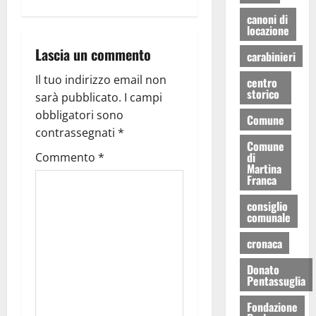
canoni di
locazione
Lascia un commento
carabinieri
Il tuo indirizzo email non
centro
storico
sarà pubblicato.
I campi
obbligatori sono
Comune
contrassegnati
*
Comune
di
Commento
*
Martina
Franca
consiglio
comunale
cronaca
Donato
Pentassuglia
Fondazione