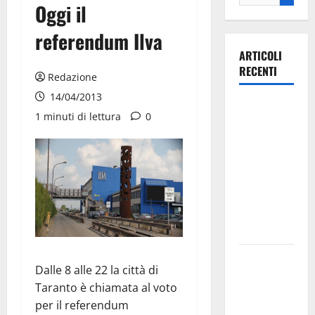
Oggi il
referendum Ilva
ARTICOLI
RECENTI
Redazione
14/04/2013
Ospedale di
1 minuti di lettura
0
Martina
Franca,
Forza Italia
annuncia la
protesta:
sit-in lunedì
10 agosto
Il Comune
Dalle 8 alle 22 la città di
di Martina
Taranto è chiamata al voto
Franca
per il referendum
pubblica il