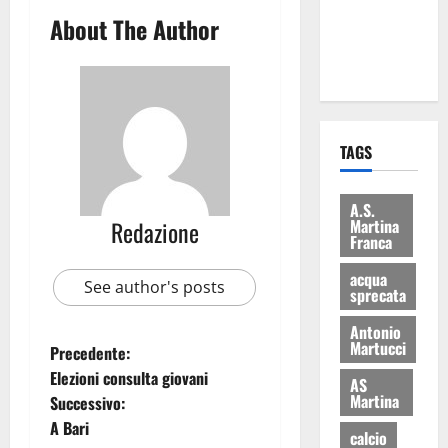
ai 15 nuovi
About The Author
Fucilieri
dell’Aria
TAGS
A.S.
Martina
Redazione
Franca
acqua
See author's posts
sprecata
Antonio
Martucci
Precedente:
Elezioni consulta giovani
AS
Martina
Successivo:
A Bari
calcio