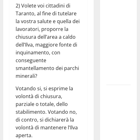
Martina
2) Volete voi cittadini di
Franca
Taranto, al fine di tutelare
investe
la vostra salute e quella dei
sulle
lavoratori, proporre la
famiglie: in
chiusura dell’area a caldo
arrivo tre
dell’Ilva, maggiore fonte di
seminari
inquinamento, con
dedicati ad
conseguente
adolescenti,
smantellamento dei parchi
genitori ed
minerali?
empatia
Votando si, si esprime la
Aeronautica
volontà di chiusura,
Militare, al
parziale o totale, dello
16° Stormo
stabilimento. Votando no,
di Martina
di contro, si dichiarerà la
Franca
volontà di mantenere l’Ilva
consegnati
aperta.
i Baschi Blu