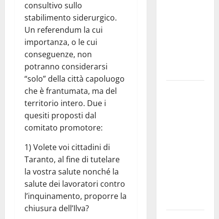
consultivo sullo
bando
stabilimento siderurgico.
alloggi ERP
Un referendum la cui
2026:
importanza, o le cui
domande
conseguenze, non
dal 26
potranno considerarsi
agosto
“solo” della città capoluogo
La gara
che è frantumata, ma del
ciclistica
territorio intero. Due i
dei Giochi
quesiti proposti dal
attraversa
comitato promotore:
Martina
1) Volete voi cittadini di
Franca:
Taranto, al fine di tutelare
ecco le
la vostra salute nonché la
strade
salute dei lavoratori contro
interessate
l’inquinamento, proporre la
e gli orari
chiusura dell’Ilva?