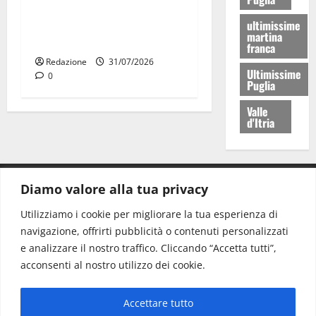
Stormo di Martina Franca
consegnati i Baschi Blu ai
ultimissime
martina
15 nuovi Fucilieri dell’Aria
franca
Redazione
31/07/2026
Ultimissime
0
Puglia
Valle
d'Itria
Diamo valore alla tua privacy
CONTATTI.
Utilizziamo i cookie per migliorare la tua esperienza di
navigazione, offrirti pubblicità o contenuti personalizzati
Redazione:
redazione@www.martinasera.it
e analizzare il nostro traffico. Cliccando “Accetta tutti”,
Direttore:
direttore@www.martinasera.it
acconsenti al nostro utilizzo dei cookie.
Info & Commerciale:
info@www.martinasera.it
Accettare tutto