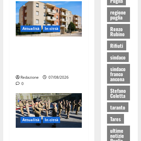
Puglia
regione
puglia
Renzo
Attualità
In città
Rubino
Il Comune di Martina Franca
Rifiuti
pubblica il bando alloggi
sindaco
ERP 2026: domande dal 26
agosto
sindaco
franco
Redazione
07/08/2026
ancona
0
Stefano
Coletta
taranto
Tares
Attualità
In città
ultime
notizie
Aeronautica Militare, al 16°
Puglia