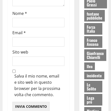
Paolo
Grassi
Nome
*
fontane
pubbliche
Forza
Italia
Email
*
Franco
Ancona
Sito web
Gianfranco
Chiarelli
Ilva
incidente
Salva il mio nome, email
e sito web in questo
Lc
Solito
browser per la prossima
volta che commento.
Lega
pro
Martina