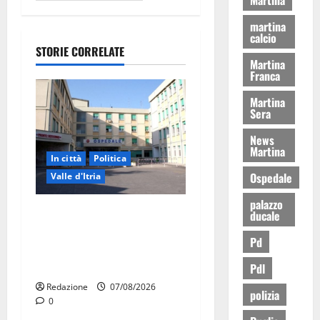
martina
calcio
STORIE CORRELATE
Martina
Franca
Martina
Sera
News
Martina
In città
Politica
Ospedale
Valle d'Itria
palazzo
Ospedale di Martina Franca,
ducale
Forza Italia annuncia la
Pd
protesta: sit-in lunedì 10
agosto
Pdl
Redazione
07/08/2026
polizia
0