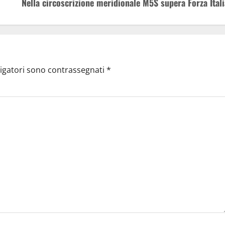
Nella circoscrizione meridionale M5S supera Forza Itali
ligatori sono contrassegnati
*