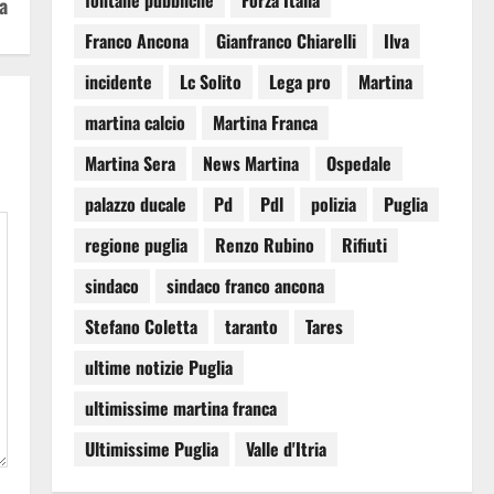
fontane pubbliche
Forza Italia
a
Franco Ancona
Gianfranco Chiarelli
Ilva
incidente
Lc Solito
Lega pro
Martina
martina calcio
Martina Franca
Martina Sera
News Martina
Ospedale
palazzo ducale
Pd
Pdl
polizia
Puglia
regione puglia
Renzo Rubino
Rifiuti
sindaco
sindaco franco ancona
Stefano Coletta
taranto
Tares
ultime notizie Puglia
ultimissime martina franca
Ultimissime Puglia
Valle d'Itria