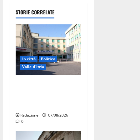
STORIE CORRELATE
In città
Politica
Valle d'Itria
Ospedale di Martina Franca,
Forza Italia annuncia la
protesta: sit-in lunedì 10
agosto
Redazione
07/08/2026
0