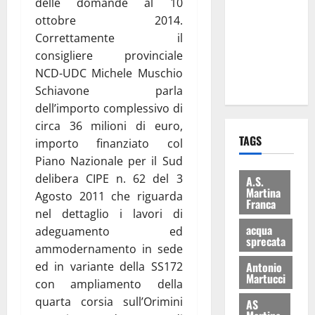
delle domande al 10
consegnati
ottobre 2014.
i Baschi Blu
Correttamente il
ai 15 nuovi
consigliere provinciale
Fucilieri
NCD-UDC Michele Muschio
dell’Aria
Schiavone parla
dell’importo complessivo di
circa 36 milioni di euro,
TAGS
importo finanziato col
Piano Nazionale per il Sud
delibera CIPE n. 62 del 3
A.S.
Martina
Agosto 2011 che riguarda
Franca
nel dettaglio i lavori di
acqua
adeguamento ed
sprecata
ammodernamento in sede
ed in variante della SS172
Antonio
Martucci
con ampliamento della
quarta corsia sull’Orimini
AS