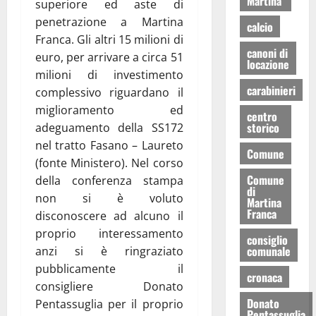
Martina
superiore ed aste di
penetrazione a Martina
calcio
Franca. Gli altri 15 milioni di
canoni di
euro, per arrivare a circa 51
locazione
milioni di investimento
carabinieri
complessivo riguardano il
miglioramento ed
centro
storico
adeguamento della SS172
nel tratto Fasano – Laureto
Comune
(fonte Ministero). Nel corso
Comune
della conferenza stampa
di
non si è voluto
Martina
Franca
disconoscere ad alcuno il
proprio interessamento
consiglio
comunale
anzi si è ringraziato
pubblicamente il
cronaca
consigliere Donato
Donato
Pentassuglia per il proprio
Pentassuglia