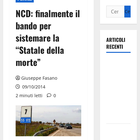
NCD: finalmente il
bando per
sistemare la
ARTICOLI
RECENTI
“Statale della
morte”
Ospedale di
Martina
Franca,
Giuseppe Fasano
Forza Italia
09/10/2014
annuncia la
2 minuti letti
0
protesta:
sit-in lunedì
10 agosto
Il Comune
di Martina