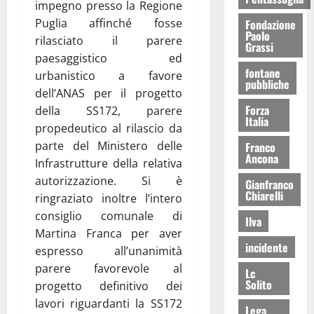
impegno presso la Regione
Puglia affinché fosse
Fondazione
Paolo
rilasciato il parere
Grassi
paesaggistico ed
fontane
urbanistico a favore
pubbliche
dell’ANAS per il progetto
Forza
della SS172, parere
Italia
propedeutico al rilascio da
parte del Ministero delle
Franco
Ancona
Infrastrutture della relativa
autorizzazione. Si è
Gianfranco
Chiarelli
ringraziato inoltre l’intero
consiglio comunale di
Ilva
Martina Franca per aver
incidente
espresso all’unanimità
parere favorevole al
Lc
Solito
progetto definitivo dei
lavori riguardanti la SS172
Lega