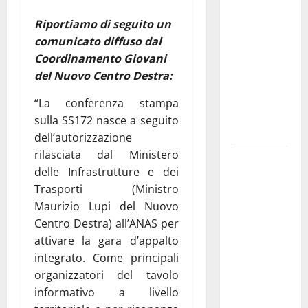
Franca
Riportiamo di seguito un
pubblica il
comunicato diffuso dal
bando
Coordinamento Giovani
alloggi ERP
del Nuovo Centro Destra:
2026:
domande
“La conferenza stampa
dal 26
sulla SS172 nasce a seguito
agosto
dell’autorizzazione
rilasciata dal Ministero
La gara
delle Infrastrutture e dei
ciclistica
Trasporti (Ministro
dei Giochi
Maurizio Lupi del Nuovo
attraversa
Centro Destra) all’ANAS per
Martina
attivare la gara d’appalto
Franca:
integrato. Come principali
ecco le
organizzatori del tavolo
strade
informativo a livello
interessate