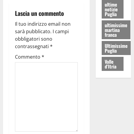
ultime
notizie
Lascia un commento
Puglia
Il tuo indirizzo email non
ultimissime
martina
sarà pubblicato.
I campi
franca
obbligatori sono
Ultimissime
contrassegnati
*
Puglia
Commento
*
Valle
d'Itria