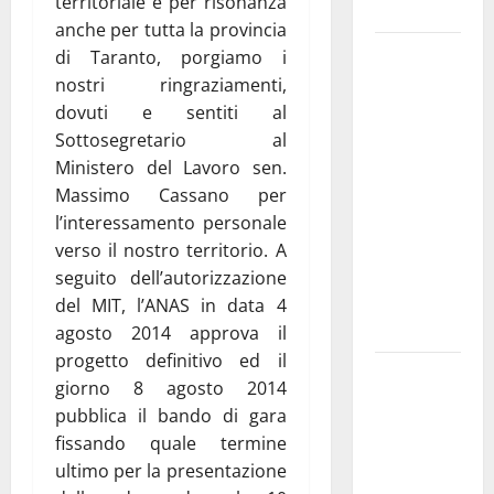
territoriale e per risonanza
e gli orari
anche per tutta la provincia
Martina
di Taranto, porgiamo i
Franca
nostri ringraziamenti,
investe
dovuti e sentiti al
sulle
Sottosegretario al
famiglie: in
Ministero del Lavoro sen.
arrivo tre
Massimo Cassano per
seminari
l’interessamento personale
dedicati ad
verso il nostro territorio. A
adolescenti,
seguito dell’autorizzazione
genitori ed
del MIT, l’ANAS in data 4
empatia
agosto 2014 approva il
progetto definitivo ed il
Aeronautica
giorno 8 agosto 2014
Militare, al
pubblica il bando di gara
16° Stormo
fissando quale termine
di Martina
ultimo per la presentazione
Franca