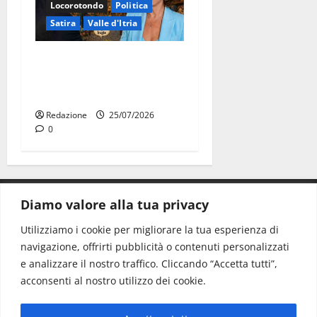
Locorotondo
Politica
Satira
Valle d'Itria
Martina Franca: Il sindaco
non ha fatto le scuse alla
Lillo
Redazione
25/07/2026
0
Diamo valore alla tua privacy
CONTATTI.
Utilizziamo i cookie per migliorare la tua esperienza di
navigazione, offrirti pubblicità o contenuti personalizzati
Redazione:
redazione@www.martinasera.it
e analizzare il nostro traffico. Cliccando “Accetta tutti”,
Direttore:
direttore@www.martinasera.it
acconsenti al nostro utilizzo dei cookie.
Info & Commerciale:
info@www.martinasera.it