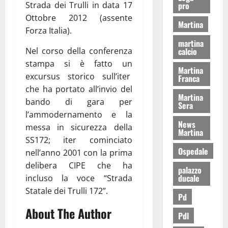
Strada dei Trulli in data 17
pro
Ottobre 2012 (assente
Martina
Forza Italia).
martina
Nel corso della conferenza
calcio
stampa si è fatto un
Martina
excursus storico sull’iter
Franca
che ha portato all’invio del
Martina
bando di gara per
Sera
l’ammodernamento e la
News
messa in sicurezza della
Martina
SS172; iter cominciato
Ospedale
nell’anno 2001 con la prima
delibera CIPE che ha
palazzo
ducale
incluso la voce “Strada
Statale dei Trulli 172”.
Pd
About The Author
Pdl