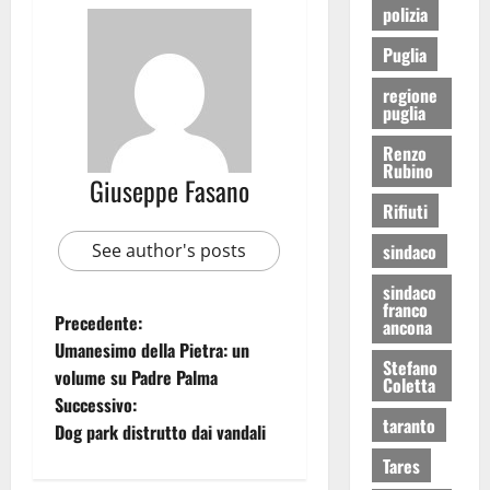
polizia
Puglia
regione
puglia
Renzo
Rubino
Giuseppe Fasano
Rifiuti
See author's posts
sindaco
sindaco
franco
Precedente:
ancona
Umanesimo della Pietra: un
Stefano
volume su Padre Palma
Coletta
Successivo:
taranto
Dog park distrutto dai vandali
Tares