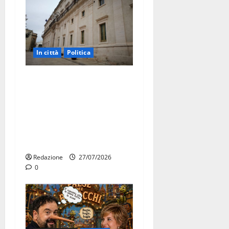
In città
Politica
Martina Franca, Marraffa
attacca Regione e Comune:
“Nuovi medici solo a
novembre. Faremo accesso
agli atti su Tari, rifiuti e
bilancio”
Redazione
27/07/2026
0