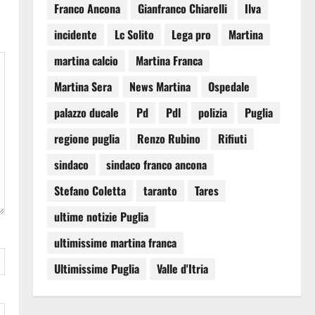
Franco Ancona
Gianfranco Chiarelli
Ilva
incidente
Lc Solito
Lega pro
Martina
martina calcio
Martina Franca
Martina Sera
News Martina
Ospedale
palazzo ducale
Pd
Pdl
polizia
Puglia
regione puglia
Renzo Rubino
Rifiuti
sindaco
sindaco franco ancona
Stefano Coletta
taranto
Tares
ultime notizie Puglia
ultimissime martina franca
Ultimissime Puglia
Valle d'Itria