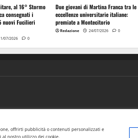
itare, al 16° Stormo
Due giovani di Martina Franca tra le
ca consegnati i
eccellenze universitarie italiane:
5 nuovi Fucilieri
premiate a Montecitorio
Redazione
24/07/2026
0
1/07/2026
0
ews
Vivere la città
EVENTI
Salute
Il Blog del Direttore
one, offrirti pubblicità o contenuti personalizzati e
i al nostro utilizzo dei cookie.