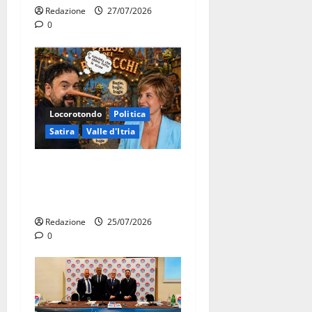
Redazione
27/07/2026
0
Locorotondo
Politica
Satira
Valle d'Itria
Martina Franca: Il sindaco
non ha fatto le scuse alla
Lillo
Redazione
25/07/2026
0