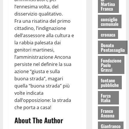
Martina
l’ennesima volta, del
Franca
disservizio qualitativo.
consiglio
Fra una risatina del primo
comunale
cittadino, l’indignazione
cronaca
dell’assessore alla cultura e
la rabbia palesata dai
Donato
Pentassuglia
genitori martinesi,
l’amministrazione Ancona
Fondazione
persiste nel definire la sua
Paolo
Grassi
azione “giusta e sulla
buona strada”, magari
fontane
pubbliche
quella “buona strada” più
volte indicata
Forza
Italia
dall’opposizione: la strada
che porta a casa!
Franco
Ancona
About The Author
Gianfranco