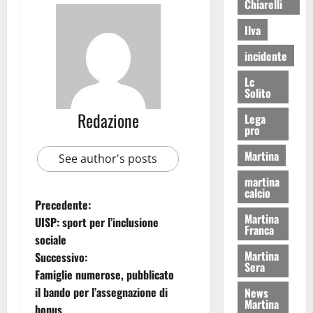
Chiarelli
Ilva
incidente
Lc
Solito
Redazione
Lega
pro
Martina
See author's posts
martina
calcio
Precedente:
Martina
UISP: sport per l’inclusione
Franca
sociale
Martina
Successivo:
Sera
Famiglie numerose, pubblicato
il bando per l’assegnazione di
News
Martina
bonus