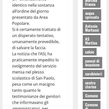
Martina
Franca
identico nella sostanza
all’ordine del giorno
acqua
sprecata
presentato da Area
Popolare.
Antonio
Si è certamente trattato di
Martucci
un disperato tentativo,
AS
umanamente prevedibile,
Martina
di salvare la faccia.
calcio
La notizia che l’ASL ha
praticamente impedito lo
canoni di
locazione
svolgimento del servizio
mensa nel plesso
carabinieri
scolastico di San Paolo,
centro
pesa come un macigno
storico
tanto quanto le
Comune
testimonianze dei genitori
che informavano gli
Comune
di
amministratori, per