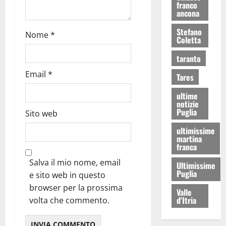
franco
ancona
Stefano
Nome
*
Coletta
taranto
Email
*
Tares
ultime
notizie
Puglia
Sito web
ultimissime
martina
franca
Salva il mio nome, email
Ultimissime
Puglia
e sito web in questo
browser per la prossima
Valle
d'Itria
volta che commento.