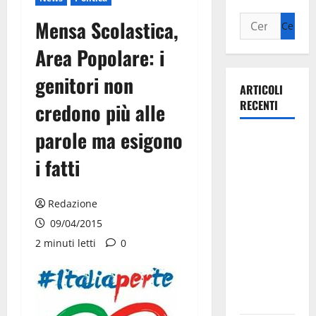
Mensa Scolastica,
Area Popolare: i
genitori non
ARTICOLI
RECENTI
credono più alle
parole ma esigono
Il Comune
di Martina
i fatti
Franca
pubblica il
Redazione
bando
09/04/2015
alloggi ERP
2 minuti letti
0
2026:
domande
dal 26
agosto