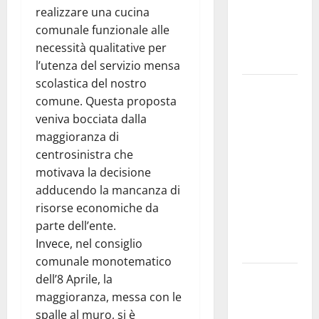
dedicati ad
realizzare una cucina
adolescenti,
comunale funzionale alle
genitori ed
necessità qualitative per
empatia
l’utenza del servizio mensa
scolastica del nostro
Aeronautica
comune. Questa proposta
Militare, al
veniva bocciata dalla
16° Stormo
maggioranza di
di Martina
centrosinistra che
Franca
motivava la decisione
consegnati
adducendo la mancanza di
i Baschi Blu
risorse economiche da
ai 15 nuovi
parte dell’ente.
Fucilieri
Invece, nel consiglio
dell’Aria
comunale monotematico
Martina
dell’8 Aprile, la
Franca,
maggioranza, messa con le
Marraffa
spalle al muro, si è