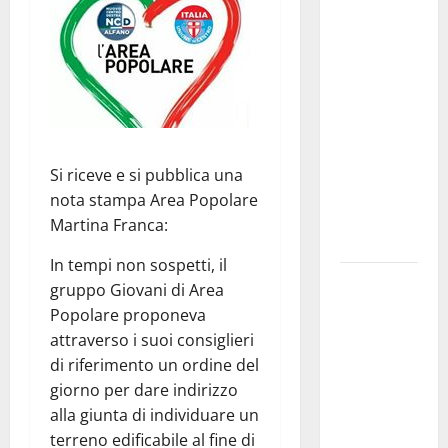
La gara
ciclistica
dei Giochi
attraversa
Martina
Franca:
ecco le
Si riceve e si pubblica una
strade
nota stampa Area Popolare
interessate
Martina Franca:
e gli orari
In tempi non sospetti, il
Martina
gruppo Giovani di Area
Franca
Popolare proponeva
investe
attraverso i suoi consiglieri
sulle
di riferimento un ordine del
famiglie: in
giorno per dare indirizzo
arrivo tre
alla giunta di individuare un
seminari
terreno edificabile al fine di