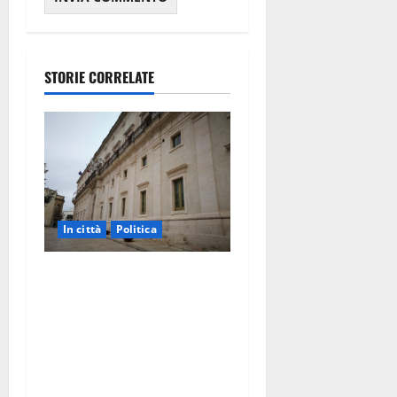
STORIE CORRELATE
In città
Politica
Martina Franca, Marraffa
attacca Regione e Comune:
“Nuovi medici solo a
novembre. Faremo accesso
agli atti su Tari, rifiuti e
bilancio”