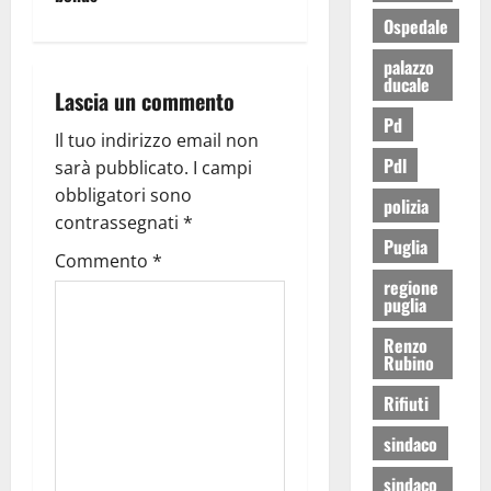
Ospedale
palazzo
ducale
Lascia un commento
Pd
Il tuo indirizzo email non
Pdl
sarà pubblicato.
I campi
obbligatori sono
polizia
contrassegnati
*
Puglia
Commento
*
regione
puglia
Renzo
Rubino
Rifiuti
sindaco
sindaco