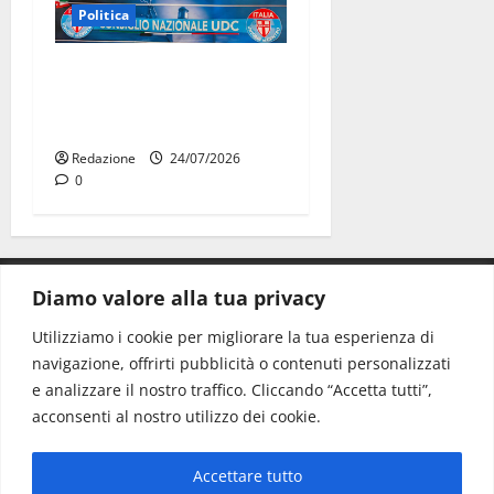
Politica
UDC, Consiglio nazionale a
Roma: la Puglia pronta alle
prossime sfide
Redazione
24/07/2026
0
Diamo valore alla tua privacy
CONTATTI.
Utilizziamo i cookie per migliorare la tua esperienza di
navigazione, offrirti pubblicità o contenuti personalizzati
Redazione:
redazione@www.martinasera.it
e analizzare il nostro traffico. Cliccando “Accetta tutti”,
Direttore:
direttore@www.martinasera.it
acconsenti al nostro utilizzo dei cookie.
Info & Commerciale:
info@www.martinasera.it
Accettare tutto