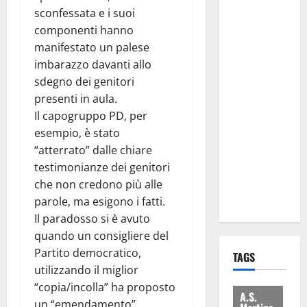
attacca
sconfessata e i suoi
Regione e
componenti hanno
Comune:
manifestato un palese
“Nuovi
imbarazzo davanti allo
medici solo
sdegno dei genitori
a
presenti in aula.
novembre.
Il capogruppo PD, per
Faremo
esempio, è stato
accesso agli
“atterrato” dalle chiare
atti su Tari,
testimonianze dei genitori
rifiuti e
che non credono più alle
bilancio”
parole, ma esigono i fatti.
Il paradosso si è avuto
quando un consigliere del
Partito democratico,
TAGS
utilizzando il miglior
“copia/incolla” ha proposto
A.S.
un “emendamento”