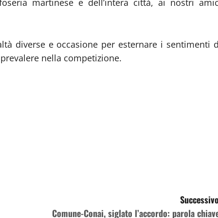
foseria martinese e dell’intera città, ai nostri amic
altà diverse e occasione per esternare i sentimenti d
i prevalere nella competizione.
Successivo
Comune-Conai, siglato l’accordo: parola chiave