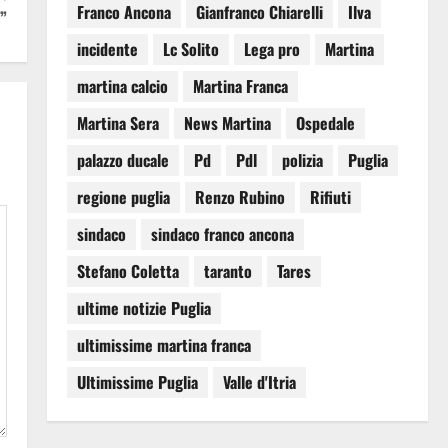
Franco Ancona
Gianfranco Chiarelli
Ilva
”
incidente
Lc Solito
Lega pro
Martina
martina calcio
Martina Franca
Martina Sera
News Martina
Ospedale
palazzo ducale
Pd
Pdl
polizia
Puglia
regione puglia
Renzo Rubino
Rifiuti
sindaco
sindaco franco ancona
Stefano Coletta
taranto
Tares
ultime notizie Puglia
ultimissime martina franca
Ultimissime Puglia
Valle d'Itria