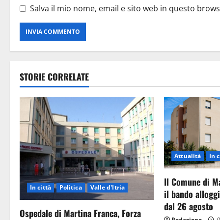
Salva il mio nome, email e sito web in questo brow
STORIE CORRELATE
Attualità
In c
Il Comune di M
In città
Politica
Valle d'Itria
il bando allog
dal 26 agosto
Ospedale di Martina Franca, Forza
Redazione
0