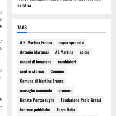
dell’Aria
a
o
e
TAGS
l
e
A.S. Martina Franca
acqua sprecata
o
Antonio Martucci
AS Martina
calcio
l
canoni di locazione
carabinieri
l
o
centro storico
Comune
,
Comune di Martina Franca
consiglio comunale
cronaca
a
Donato Pentassuglia
Fondazione Paolo Grassi
e
fontane pubbliche
Forza Italia
i