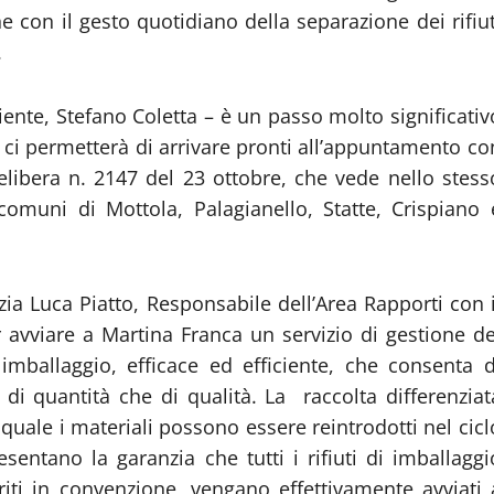
che con il gesto quotidiano della separazione dei rifiut
.
ente, Stefano Coletta – è un passo molto significativ
e ci permetterà di arrivare pronti all’appuntamento co
elibera n. 2147 del 23 ottobre, che vede nello stess
comuni di Mottola, Palagianello, Statte, Crispiano 
ia Luca Piatto, Responsabile dell’Area Rapporti con i
 avviare a Martina Franca un servizio di gestione de
di imballaggio, efficace ed efficiente, che consenta d
 di quantità che di qualità. La raccolta differenziat
l quale i materiali possono essere reintrodotti nel cicl
sentano la garanzia che tutti i rifiuti di imballaggi
eriti in convenzione, vengano effettivamente avviati 