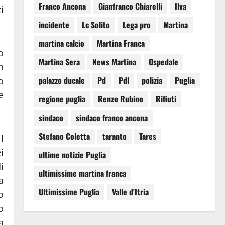
Franco Ancona
Gianfranco Chiarelli
Ilva
i
incidente
Lc Solito
Lega pro
Martina
martina calcio
Martina Franca
o
Martina Sera
News Martina
Ospedale
n
palazzo ducale
Pd
Pdl
polizia
Puglia
o
e
regione puglia
Renzo Rubino
Rifiuti
sindaco
sindaco franco ancona
Stefano Coletta
taranto
Tares
l
i
ultime notizie Puglia
i
ultimissime martina franca
a
Ultimissime Puglia
Valle d'Itria
o
o
a