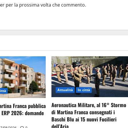
ser per la prossima volta che commento.
Attualità
In città
ittà
Aeronautica Militare, al 16° Stormo
artina Franca pubblica
di Martina Franca consegnati i
gi ERP 2026: domande
Baschi Blu ai 15 nuovi Fucilieri
dell’Aria
7/08/2026
0