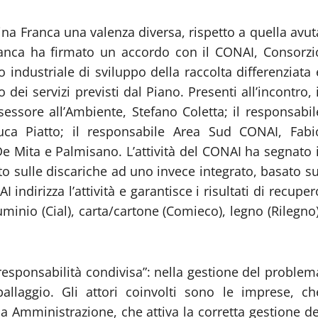
tina Franca una valenza diversa, rispetto a quella avut
Franca ha firmato un accordo con il CONAI, Consorzi
 industriale di sviluppo della raccolta differenziata 
dei servizi previsti dal Piano. Presenti all’incontro, i
essore all’Ambiente, Stefano Coletta; il responsabil
Luca Piatto; il responsabile Area Sud CONAI, Fabi
De Mita e Palmisano. L’attività del CONAI ha segnato i
to sulle discariche ad uno invece integrato, basato su
 indirizza l’attività e garantisce i risultati di recuper
luminio (Cial), carta/cartone (Comieco), legno (Rilegno)
“responsabilità condivisa”: nella gestione del problem
mballaggio. Gli attori coinvolti sono le imprese, ch
ca Amministrazione, che attiva la corretta gestione de