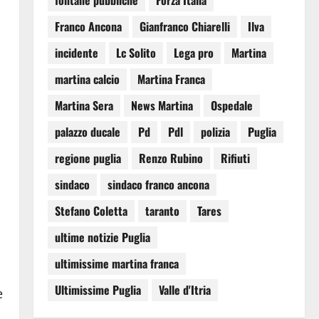
fontane pubbliche
Forza Italia
Franco Ancona
Gianfranco Chiarelli
Ilva
incidente
Lc Solito
Lega pro
Martina
martina calcio
Martina Franca
Martina Sera
News Martina
Ospedale
palazzo ducale
Pd
Pdl
polizia
Puglia
regione puglia
Renzo Rubino
Rifiuti
sindaco
sindaco franco ancona
Stefano Coletta
taranto
Tares
ultime notizie Puglia
ultimissime martina franca
Ultimissime Puglia
Valle d'Itria
è