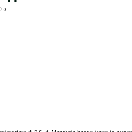
0
ommissariato di P.S. di Manduria hanno tratto in arrest