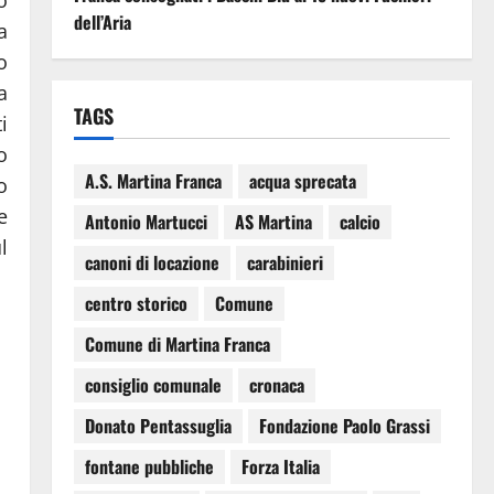
dell’Aria
a
o
a
TAGS
i
o
A.S. Martina Franca
acqua sprecata
o
e
Antonio Martucci
AS Martina
calcio
l
canoni di locazione
carabinieri
centro storico
Comune
Comune di Martina Franca
consiglio comunale
cronaca
Donato Pentassuglia
Fondazione Paolo Grassi
fontane pubbliche
Forza Italia