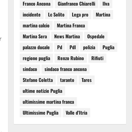
Franco Ancona
Gianfranco Chiarelli
Ilva
incidente
Lc Solito
Lega pro
Martina
martina calcio
Martina Franca
Martina Sera
News Martina
Ospedale
r
palazzo ducale
Pd
Pdl
polizia
Puglia
a
regione puglia
Renzo Rubino
Rifiuti
sindaco
sindaco franco ancona
Stefano Coletta
taranto
Tares
ultime notizie Puglia
ultimissime martina franca
Ultimissime Puglia
Valle d'Itria