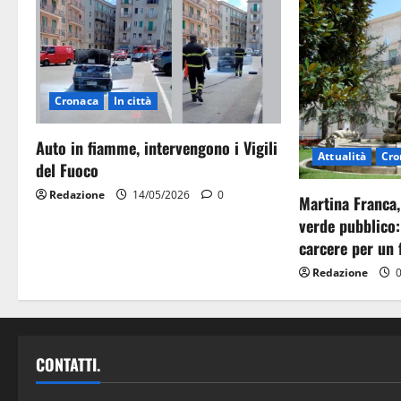
Cronaca
In città
Auto in fiamme, intervengono i Vigili
Attualità
Cro
del Fuoco
Redazione
14/05/2026
0
Martina Franca,
verde pubblico:
carcere per un 
Redazione
0
CONTATTI.