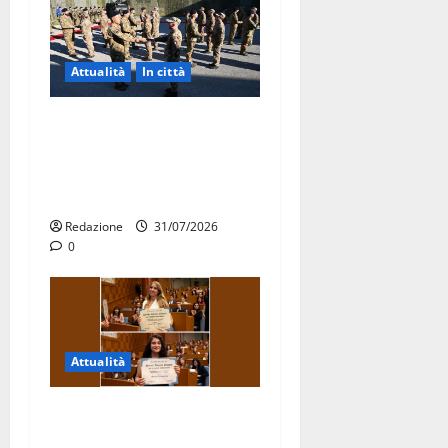
Attualità
In città
Aeronautica Militare, al 16°
Stormo di Martina Franca
consegnati i Baschi Blu ai
15 nuovi Fucilieri dell’Aria
Redazione
31/07/2026
0
Attualità
Due giovani di Martina
Franca tra le eccellenze