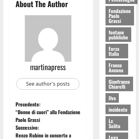
About The Author
Fondazione
Paolo
Grassi
fontane
pubbliche
Forza
Italia
martinapress
Franco
Ancona
Gianfranco
See author's posts
Chiarelli
Ilva
Precedente:
incidente
“Donne di cuori” alla Fondazione
Paolo Grassi
Lc
Solito
Successivo:
Renzo Rubino in concerto a
Lega