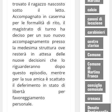
Martina
trovato il ragazzo nascosto
calcio
sotto il letto.
Accompagnato in caserma
canoni di
locazione
per le formalità di rito, il
magistrato di turno ha
carabinieri
deciso per un suo nuovo
centro
accompagnamento presso
storico
la medesima struttura ove
resterà in attesa delle
Comune
nuove decisioni che lo
Comune
riguarderanno dopo
di
Martina
questo episodio, mentre
Franca
per la sua amica è scattato
consiglio
il deferimento in stato di
comunale
libertà per
favoreggiamento
cronaca
personale.
Donato
Pentassuglia