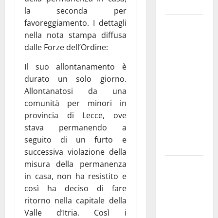
e gli orari
la seconda per
favoreggiamento. I dettagli
Martina
nella nota stampa diffusa
Franca
dalle Forze dell’Ordine:
investe
sulle
Il suo allontanamento è
famiglie: in
durato un solo giorno.
arrivo tre
Allontanatosi da una
seminari
comunità per minori in
dedicati ad
provincia di Lecce, ove
adolescenti,
stava permanendo a
genitori ed
seguito di un furto e
empatia
successiva violazione della
misura della permanenza
Aeronautica
in casa, non ha resistito e
Militare, al
così ha deciso di fare
16° Stormo
ritorno nella capitale della
di Martina
Valle d’Itria. Così i
Franca