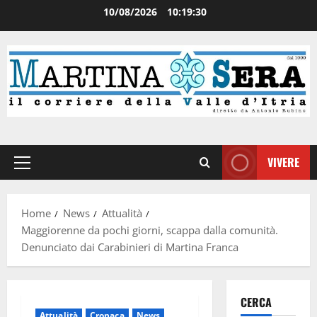
10/08/2026
10:19:31
VIVERE
Home
News
Attualità
Maggiorenne da pochi giorni, scappa dalla comunità.
Denunciato dai Carabinieri di Martina Franca
CERCA
Attualità
Cronaca
News