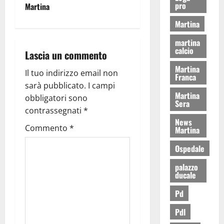
pro
Martina
Martina
martina
calcio
Lascia un commento
Martina
Il tuo indirizzo email non
Franca
sarà pubblicato.
I campi
Martina
obbligatori sono
Sera
contrassegnati
*
News
Commento
*
Martina
Ospedale
palazzo
ducale
Pd
Pdl