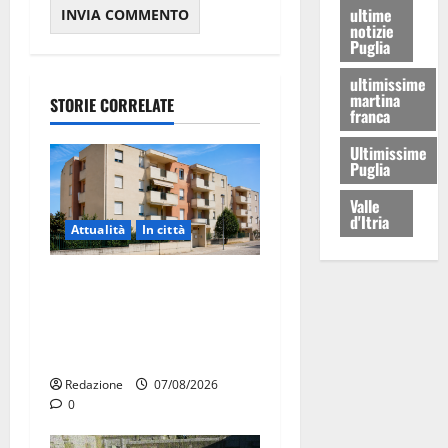
ultime
notizie
Puglia
ultimissime
martina
STORIE CORRELATE
franca
Ultimissime
Puglia
Valle
d'Itria
Attualità
In città
Il Comune di Martina Franca
pubblica il bando alloggi
ERP 2026: domande dal 26
agosto
Redazione
07/08/2026
0