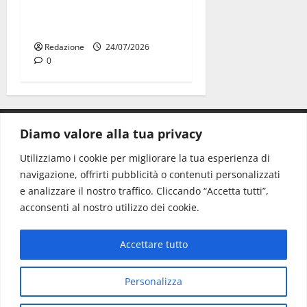
universitarie italiane:
premiate a Montecitorio
Redazione
24/07/2026
0
Diamo valore alla tua privacy
CONTATTI.
Utilizziamo i cookie per migliorare la tua esperienza di
navigazione, offrirti pubblicità o contenuti personalizzati
Redazione:
redazione@www.martinasera.it
e analizzare il nostro traffico. Cliccando “Accetta tutti”,
Direttore:
direttore@www.martinasera.it
acconsenti al nostro utilizzo dei cookie.
Info & Commerciale:
info@www.martinasera.it
Accettare tutto
Home
News
Vivere la città
EVENTI
Salute
Il Blog del Direttore
Contatti
Personalizza