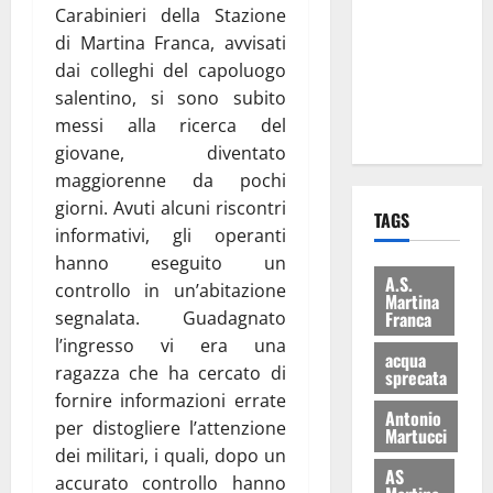
Carabinieri della Stazione
consegnati
di Martina Franca, avvisati
i Baschi Blu
dai colleghi del capoluogo
ai 15 nuovi
salentino, si sono subito
Fucilieri
messi alla ricerca del
dell’Aria
giovane, diventato
maggiorenne da pochi
giorni. Avuti alcuni riscontri
TAGS
informativi, gli operanti
hanno eseguito un
A.S.
controllo in un’abitazione
Martina
segnalata. Guadagnato
Franca
l’ingresso vi era una
acqua
ragazza che ha cercato di
sprecata
fornire informazioni errate
Antonio
per distogliere l’attenzione
Martucci
dei militari, i quali, dopo un
AS
accurato controllo hanno