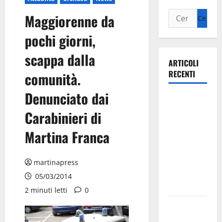
Maggiorenne da
pochi giorni,
scappa dalla
ARTICOLI
RECENTI
comunità.
Denunciato dai
Ospedale di
Martina
Carabinieri di
Franca,
Martina Franca
Forza Italia
annuncia la
protesta:
martinapress
sit-in lunedì
05/03/2014
10 agosto
2 minuti letti
0
Il Comune
di Martina