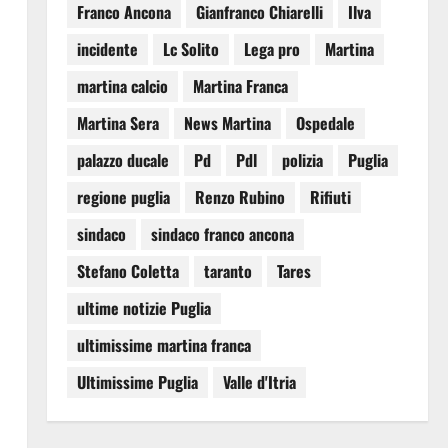
Franco Ancona
Gianfranco Chiarelli
Ilva
,
incidente
Lc Solito
Lega pro
Martina
martina calcio
Martina Franca
Martina Sera
News Martina
Ospedale
palazzo ducale
Pd
Pdl
polizia
Puglia
regione puglia
Renzo Rubino
Rifiuti
sindaco
sindaco franco ancona
Stefano Coletta
taranto
Tares
ultime notizie Puglia
ultimissime martina franca
Ultimissime Puglia
Valle d'Itria