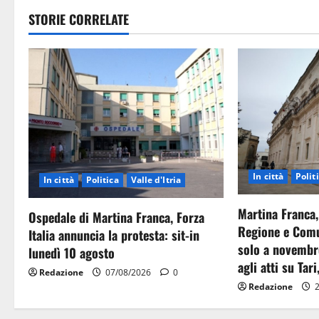
STORIE CORRELATE
In città
Polit
In città
Politica
Valle d'Itria
Martina Franca,
Ospedale di Martina Franca, Forza
Regione e Comu
Italia annuncia la protesta: sit-in
solo a novembr
lunedì 10 agosto
agli atti su Tari
Redazione
07/08/2026
0
Redazione
2