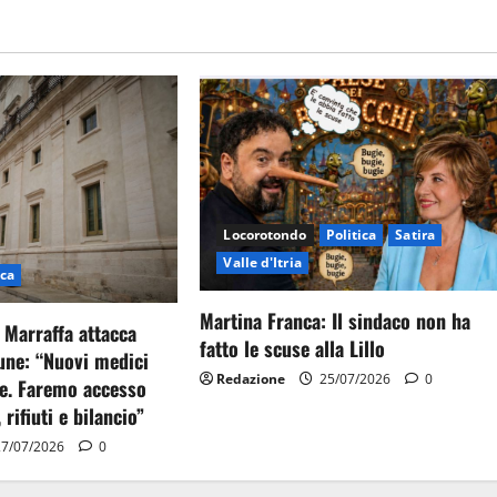
Locorotondo
Politica
Satira
Valle d'Itria
ica
Martina Franca: Il sindaco non ha
 Marraffa attacca
fatto le scuse alla Lillo
ne: “Nuovi medici
Redazione
25/07/2026
0
e. Faremo accesso
, rifiuti e bilancio”
7/07/2026
0