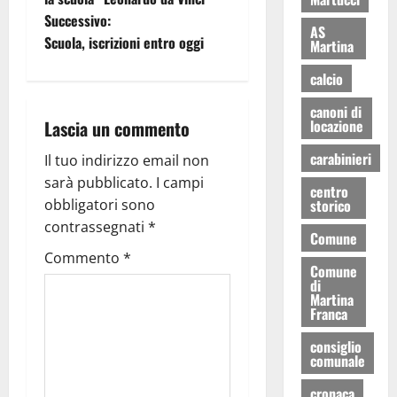
Successivo:
AS
Scuola, iscrizioni entro oggi
Martina
calcio
canoni di
Lascia un commento
locazione
carabinieri
Il tuo indirizzo email non
sarà pubblicato.
I campi
centro
obbligatori sono
storico
contrassegnati
*
Comune
Commento
*
Comune
di
Martina
Franca
consiglio
comunale
cronaca