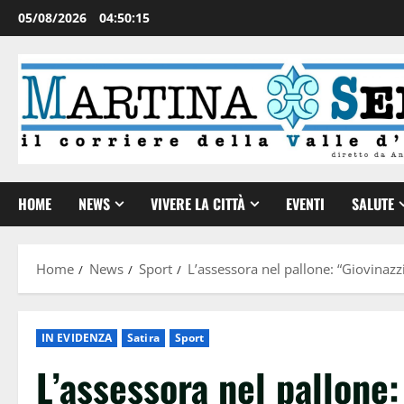
05/08/2026
04:50:16
HOME
NEWS
VIVERE LA CITTÀ
EVENTI
SALUTE
Home
News
Sport
L’assessora nel pallone: “Giovinazz
IN EVIDENZA
Satira
Sport
L’assessora nel pallone: