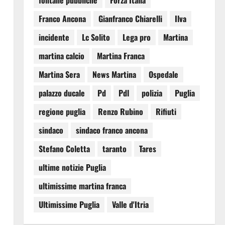
fontane pubbliche
Forza Italia
Franco Ancona
Gianfranco Chiarelli
Ilva
incidente
Lc Solito
Lega pro
Martina
martina calcio
Martina Franca
Martina Sera
News Martina
Ospedale
palazzo ducale
Pd
Pdl
polizia
Puglia
regione puglia
Renzo Rubino
Rifiuti
sindaco
sindaco franco ancona
Stefano Coletta
taranto
Tares
ultime notizie Puglia
ultimissime martina franca
Ultimissime Puglia
Valle d'Itria