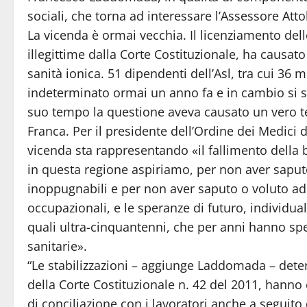
sociali, che torna ad interessare l’Assessore Attol
La vicenda è ormai vecchia. Il licenziamento delle
illegittime dalla Corte Costituzionale, ha causat
sanità ionica. 51 dipendenti dell’Asl, tra cui 36
indeterminato ormai un anno fa e in cambio si son
suo tempo la questione aveva causato un vero t
Franca. Per il presidente dell’Ordine dei Medici
vicenda sta rappresentando «il fallimento della 
in questa regione aspiriamo, per non aver saput
inoppugnabili e per non aver saputo o voluto ado
occupazionali, e le speranze di futuro, individuale
quali ultra-cinquantenni, che per anni hanno spes
sanitarie».
“Le stabilizzazioni – aggiunge Laddomada – deter
della Corte Costituzionale n. 42 del 2011, hanno
di conciliazione con i lavoratori anche a seguito d