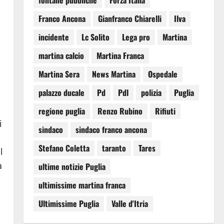
fontane pubbliche
Forza Italia
Franco Ancona
Gianfranco Chiarelli
Ilva
incidente
Lc Solito
Lega pro
Martina
martina calcio
Martina Franca
Martina Sera
News Martina
Ospedale
palazzo ducale
Pd
Pdl
polizia
Puglia
regione puglia
Renzo Rubino
Rifiuti
i
sindaco
sindaco franco ancona
Stefano Coletta
taranto
Tares
l
a
ultime notizie Puglia
ultimissime martina franca
Ultimissime Puglia
Valle d'Itria