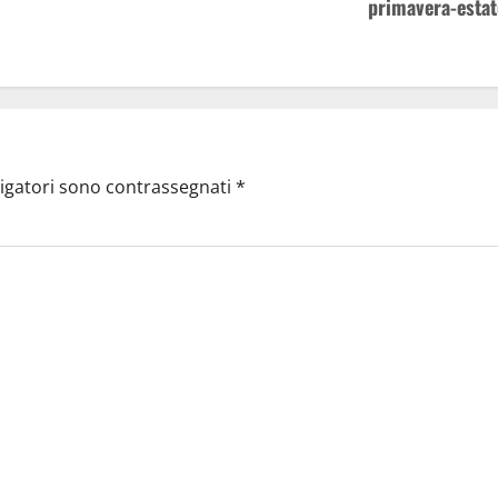
primavera-estat
ligatori sono contrassegnati
*