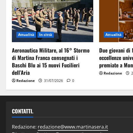
Attualità
In città
Attualità
Aeronautica Militare, al 16° Stormo
Due giovani di 
di Martina Franca consegnati i
eccellenze unive
Baschi Blu ai 15 nuovi Fucilieri
premiate a Mon
dell’Aria
Redazione
2
Redazione
31/07/2026
0
CONTATTI.
Redazione:
redazione@www.martinasera.it