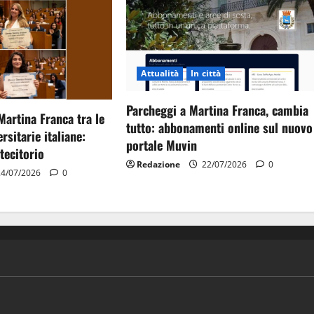
Attualità
In città
Parcheggi a Martina Franca, cambia
Martina Franca tra le
tutto: abbonamenti online sul nuovo
rsitarie italiane:
portale Muvin
tecitorio
Redazione
22/07/2026
0
4/07/2026
0