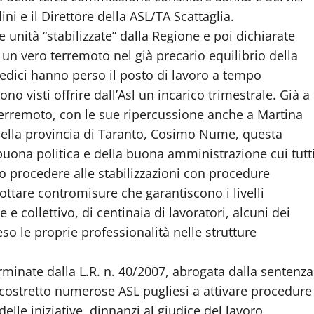
ini e il Direttore della ASL/TA Scattaglia.
 unità “stabilizzate” dalla Regione e poi dichiarate
o un vero terremoto nel già precario equilibrio della
 medici hanno perso il posto di lavoro a tempo
o visti offrire dall’Asl un incarico trimestrale. Già a
erremoto, con le sue ripercussione anche a Martina
 della provincia di Taranto, Cosimo Nume, questa
buona politica e della buona amministrazione cui tutt
o procedere alle stabilizzazioni con procedure
ttare contromisure che garantiscono i livelli
 e collettivo, di centinaia di lavoratori, alcuni dei
o le proprie professionalità nelle strutture
minate dalla L.R. n. 40/2007, abrogata dalla sentenza
 costretto numerose ASL pugliesi a attivare procedure
elle iniziative, dinnanzi al giudice del lavoro,