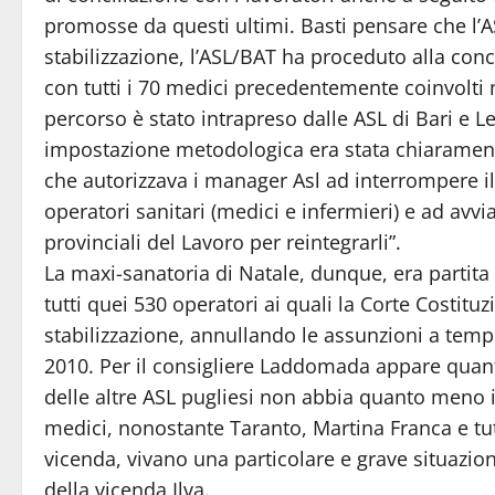
promosse da questi ultimi. Basti pensare che l’
stabilizzazione, l’ASL/BAT ha proceduto alla conc
con tutti i 70 medici precedentemente coinvolti n
percorso è stato intrapreso dalle ASL di Bari e L
impostazione metodologica era stata chiaramente
che autorizzava i manager Asl ad interrompere il
operatori sanitari (medici e infermieri) e ad avvi
provinciali del Lavoro per reintegrarli”.
La maxi-sanatoria di Natale, dunque, era partita e
tutti quei 530 operatori ai quali la Corte Costitu
stabilizzazione, annullando le assunzioni a tem
2010. Per il consigliere Laddomada appare quant
delle altre ASL pugliesi non abbia quanto meno i
medici, nonostante Taranto, Martina Franca e tutta 
vicenda, vivano una particolare e grave situazio
della vicenda Ilva.