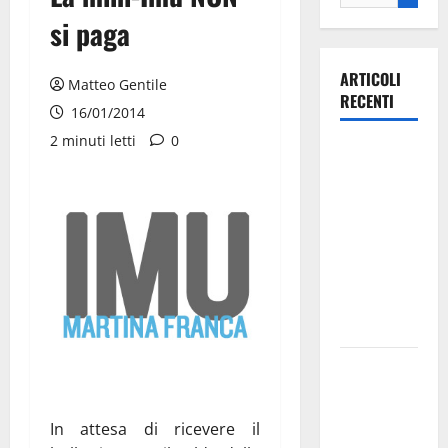
si paga
ARTICOLI
Matteo Gentile
RECENTI
16/01/2014
2 minuti letti
0
Ospedale di
Martina
Franca,
Forza Italia
annuncia la
protesta:
sit-in lunedì
10 agosto
Il Comune
di Martina
Franca
In attesa di ricevere il
pubblica il