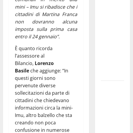
Martina
mini – Imu si ribadisce che i
Franca
cittadini di Martina Franca
investe
non dovranno alcuna
sulle
imposta sulla prima casa
famiglie: in
entro il 24 gennaio”.
arrivo tre
seminari
È quanto ricorda
dedicati ad
l’assessore al
adolescenti,
Bilancio,
Lorenzo
genitori ed
Basile
che aggiunge: “In
empatia
questi giorni sono
pervenute diverse
Aeronautica
sollecitazioni da parte di
Militare, al
cittadini che chiedevano
16° Stormo
informazioni circa la mini-
di Martina
Imu, altro balzello che sta
Franca
creando non poca
consegnati
confusione in numerose
i Baschi Blu