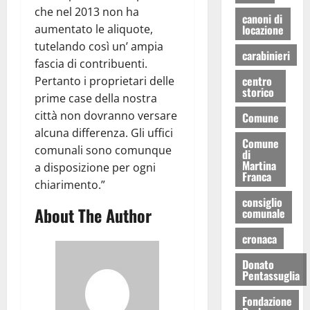
che nel 2013 non ha
canoni di
locazione
aumentato le aliquote,
tutelando così un’ ampia
carabinieri
fascia di contribuenti.
centro
Pertanto i proprietari delle
storico
prime case della nostra
città non dovranno versare
Comune
alcuna differenza. Gli uffici
Comune
comunali sono comunque
di
Martina
a disposizione per ogni
Franca
chiarimento.”
consiglio
About The Author
comunale
cronaca
Donato
Pentassuglia
Fondazione