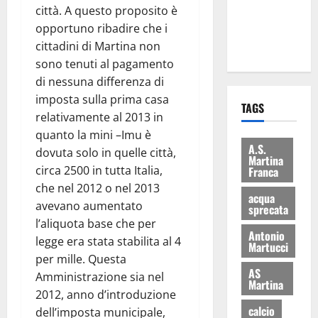
città. A questo proposito è
ai 15 nuovi
opportuno ribadire che i
Fucilieri
cittadini di Martina non
dell’Aria
sono tenuti al pagamento
di nessuna differenza di
imposta sulla prima casa
TAGS
relativamente al 2013 in
quanto la mini –Imu è
A.S.
dovuta solo in quelle città,
Martina
circa 2500 in tutta Italia,
Franca
che nel 2012 o nel 2013
acqua
avevano aumentato
sprecata
l’aliquota base che per
Antonio
legge era stata stabilita al 4
Martucci
per mille. Questa
AS
Amministrazione sia nel
Martina
2012, anno d’introduzione
calcio
dell’imposta municipale,