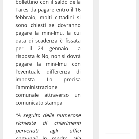
bollettino con il saldo della
bando
Tares da pagare entro il 16
alloggi ERP
febbraio, molti cittadini si
2026:
sono chiesti se dovranno
domande
pagare la mini-Imu, la cui
dal 26
data di scadenza è fissata
agosto
per il 24 gennaio. La
risposta è: No, non si dovrà
La gara
pagare la mini-Imu con
ciclistica
l’eventuale differenza di
dei Giochi
imposta. Lo precisa
attraversa
l’amministrazione
Martina
comunale attraverso un
Franca:
comunicato stampa:
ecco le
strade
“A seguito delle numerose
interessate
richieste di chiarimenti
e gli orari
pervenuti agli uffici
comunali in merito alla