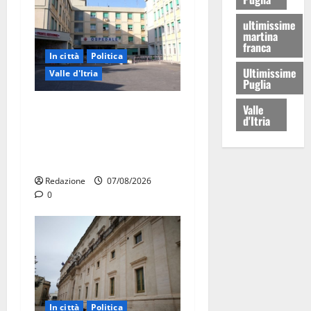
ultimissime
martina
franca
In città
Politica
Ultimissime
Valle d'Itria
Puglia
Ospedale di Martina Franca,
Valle
d'Itria
Forza Italia annuncia la
protesta: sit-in lunedì 10
agosto
Redazione
07/08/2026
0
In città
Politica