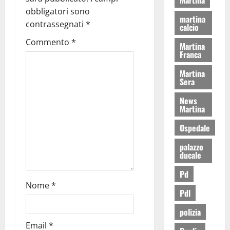
obbligatori sono
martina
contrassegnati
*
calcio
Commento
*
Martina
Franca
Martina
Sera
News
Martina
Ospedale
palazzo
ducale
Pd
Nome
*
Pdl
polizia
Email
*