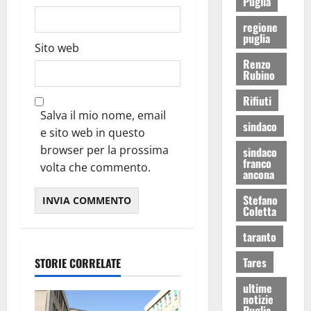
Puglia
regione
puglia
Sito web
Renzo
Rubino
Rifiuti
Salva il mio nome, email
sindaco
e sito web in questo
browser per la prossima
sindaco
franco
volta che commento.
ancona
Stefano
Coletta
taranto
Tares
STORIE CORRELATE
ultime
notizie
Puglia