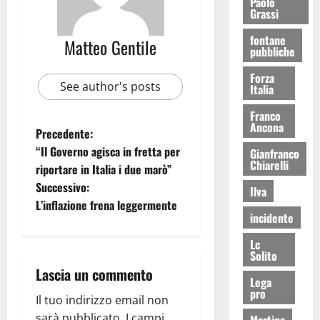
Paolo
Grassi
fontane
Matteo Gentile
pubbliche
Forza
See author's posts
Italia
Franco
Ancona
Precedente:
“Il Governo agisca in fretta per
Gianfranco
Chiarelli
riportare in Italia i due marò”
Successivo:
Ilva
L’inflazione frena leggermente
incidente
Lc
Solito
Lascia un commento
Lega
pro
Il tuo indirizzo email non
sarà pubblicato.
I campi
Martina