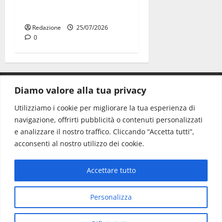
non ha fatto le scuse alla
Lillo
Redazione
25/07/2026
0
Diamo valore alla tua privacy
CONTATTI.
Utilizziamo i cookie per migliorare la tua esperienza di
navigazione, offrirti pubblicità o contenuti personalizzati
Redazione:
redazione@www.martinasera.it
e analizzare il nostro traffico. Cliccando “Accetta tutti”,
Direttore:
direttore@www.martinasera.it
acconsenti al nostro utilizzo dei cookie.
Info & Commerciale:
info@www.martinasera.it
Accettare tutto
Home
News
Vivere la città
EVENTI
Salute
Il Blog del Direttore
Contatti
Personalizza
Copyright © All rights reserved.
|
MoreNews
di AF