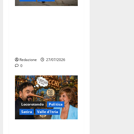
Martina Franca, Marraffa
attacca Regione e Comune:
“Nuovi medici solo a
novembre. Faremo accesso
agli atti su Tari, rifiuti e
bilancio”
Redazione
27/07/2026
0
Locorotondo
Politica
Satira
Valle d'Itria
Martina Franca: Il sindaco