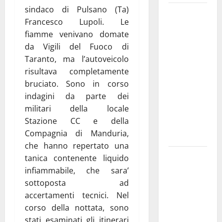
sindaco di Pulsano (Ta)
Martina
Francesco Lupoli. Le
Franca
fiamme venivano domate
investe
da Vigili del Fuoco di
sulle
Taranto, ma l’autoveicolo
famiglie: in
risultava completamente
arrivo tre
bruciato. Sono in corso
seminari
indagini da parte dei
dedicati ad
militari della locale
adolescenti,
Stazione CC e della
genitori ed
Compagnia di Manduria,
empatia
che hanno repertato una
Aeronautica
tanica contenente liquido
Militare, al
infiammabile, che sara’
16° Stormo
sottoposta ad
di Martina
accertamenti tecnici. Nel
Franca
corso della nottata, sono
consegnati
stati esaminati gli itinerari