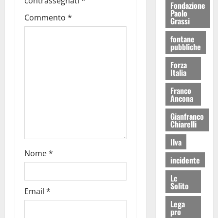
contrassegnati
*
Fondazione
Paolo
Commento
*
Grassi
fontane
pubbliche
Forza
Italia
Franco
Ancona
Gianfranco
Chiarelli
Ilva
Nome
*
incidente
Lc
Solito
Email
*
Lega
pro