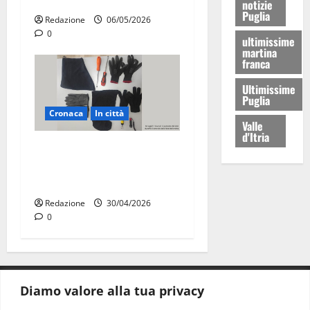
per un funzionario
notizie
Puglia
Redazione
06/05/2026
0
ultimissime
martina
franca
Ultimissime
Puglia
Cronaca
In città
Valle
d'Itria
Martina Franca, sorpresi in
casa con la refurtiva:
quattro arresti
Redazione
30/04/2026
0
Diamo valore alla tua privacy
CONTATTI.