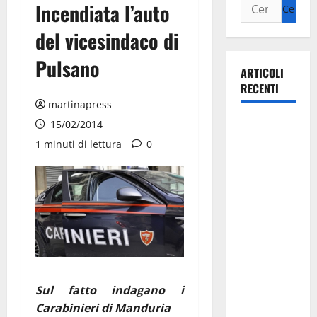
Incendiata l’auto
del vicesindaco di
Pulsano
ARTICOLI
RECENTI
martinapress
Ospedale di
15/02/2014
Martina
1 minuti di lettura
0
Franca,
Forza Italia
annuncia la
protesta:
sit-in lunedì
10 agosto
Il Comune
Sul fatto indagano i
di Martina
Carabinieri di Manduria
Franca