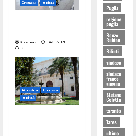
Cronaca
In città
Puglia
Auto in fiamme,
regione
puglia
intervengono i Vigili del
Fuoco
Renzo
Rubino
Redazione
14/05/2026
0
Rifiuti
sindaco
sindaco
franco
ancona
Attualità
Cronaca
Stefano
In città
Coletta
taranto
Martina Franca, presunte
tangenti sul verde pubblico:
Tares
la Procura chiede il carcere
ultime