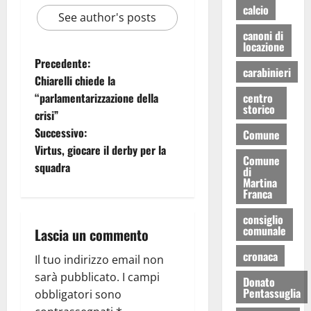
calcio
See author's posts
canoni di
locazione
Precedente:
carabinieri
Chiarelli chiede la
centro
“parlamentarizzazione della
storico
crisi”
Successivo:
Comune
Virtus, giocare il derby per la
Comune
squadra
di
Martina
Franca
consiglio
comunale
Lascia un commento
cronaca
Il tuo indirizzo email non
sarà pubblicato.
I campi
Donato
Pentassuglia
obbligatori sono