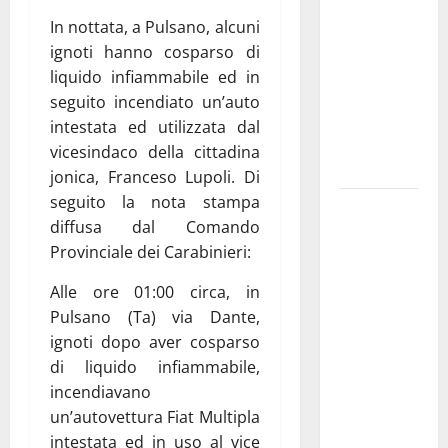
pubblica il
In nottata, a Pulsano, alcuni
bando
ignoti hanno cosparso di
alloggi ERP
liquido infiammabile ed in
2026:
seguito incendiato un’auto
domande
intestata ed utilizzata dal
dal 26
vicesindaco della cittadina
agosto
jonica, Franceso Lupoli. Di
seguito la nota stampa
La gara
diffusa dal Comando
ciclistica
Provinciale dei Carabinieri:
dei Giochi
attraversa
Alle ore 01:00 circa, in
Martina
Pulsano (Ta) via Dante,
Franca:
ignoti dopo aver cosparso
ecco le
di liquido infiammabile,
strade
incendiavano
interessate
un’autovettura Fiat Multipla
e gli orari
intestata ed in uso al vice