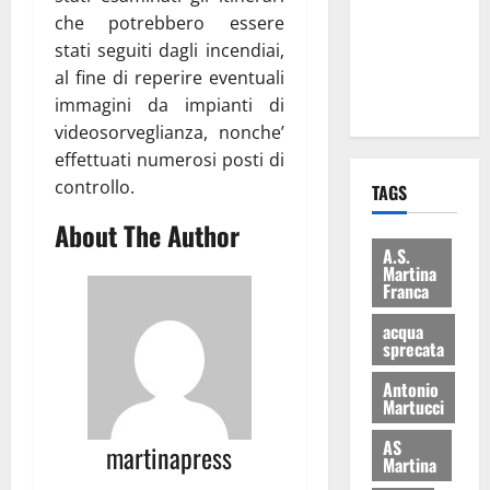
i Baschi Blu
che potrebbero essere
ai 15 nuovi
stati seguiti dagli incendiai,
Fucilieri
al fine di reperire eventuali
dell’Aria
immagini da impianti di
videosorveglianza, nonche’
effettuati numerosi posti di
controllo.
TAGS
About The Author
A.S.
Martina
Franca
acqua
sprecata
Antonio
Martucci
AS
martinapress
Martina