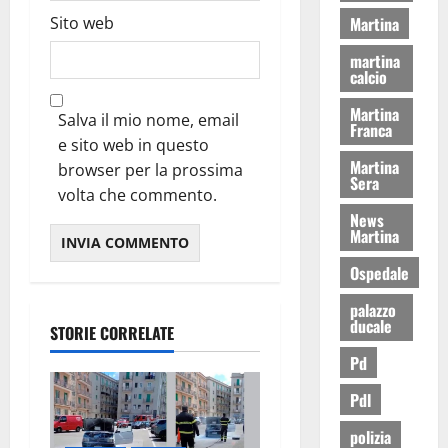
Martina
Sito web
martina
calcio
Martina
Salva il mio nome, email
Franca
e sito web in questo
Martina
browser per la prossima
Sera
volta che commento.
News
Martina
Ospedale
palazzo
ducale
STORIE CORRELATE
Pd
Pdl
polizia