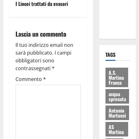
I Lincei trattati da evasori
i Baschi Blu
ai 15 nuovi
Fucilieri
dell’Aria
Lascia un commento
Il tuo indirizzo email non
sarà pubblicato.
I campi
TAGS
obbligatori sono
contrassegnati
*
A.S.
Martina
Commento
*
Franca
acqua
sprecata
Antonio
Martucci
AS
Martina