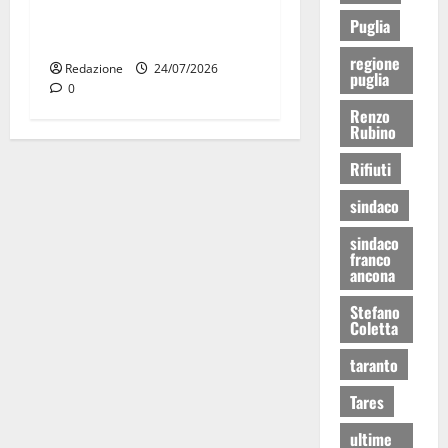
universitarie italiane:
Puglia
premiate a Montecitorio
regione
Redazione
24/07/2026
puglia
0
Renzo
Rubino
Rifiuti
sindaco
sindaco
franco
ancona
Stefano
Coletta
taranto
Tares
ultime