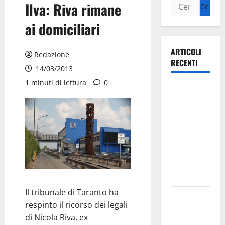
Ilva: Riva rimane
ai domiciliari
ARTICOLI
Redazione
RECENTI
14/03/2013
1 minuti di lettura
0
Ospedale di
Martina
Franca,
Forza Italia
annuncia la
protesta:
sit-in lunedì
10 agosto
Il tribunale di Taranto ha
Il Comune
respinto il ricorso dei legali
di Martina
di Nicola Riva, ex
Franca