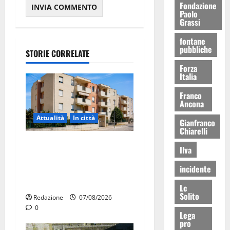
Fondazione
Paolo
Grassi
fontane
pubbliche
STORIE CORRELATE
Forza
Italia
Franco
Ancona
Attualità
In città
Gianfranco
Chiarelli
Il Comune di Martina Franca
Ilva
pubblica il bando alloggi
incidente
ERP 2026: domande dal 26
agosto
Lc
Solito
Redazione
07/08/2026
0
Lega
pro