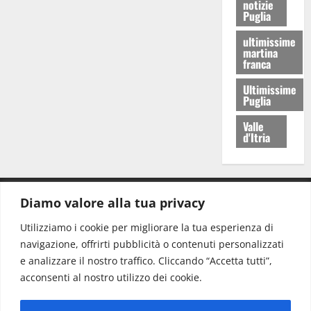
notizie
Puglia
ultimissime
martina
franca
Ultimissime
Puglia
Valle
d'Itria
Diamo valore alla tua privacy
CONTATTI.
Utilizziamo i cookie per migliorare la tua esperienza di
navigazione, offrirti pubblicità o contenuti personalizzati
Redazione:
redazione@www.martinasera.it
e analizzare il nostro traffico. Cliccando “Accetta tutti”,
Direttore:
direttore@www.martinasera.it
acconsenti al nostro utilizzo dei cookie.
Info & Commerciale:
info@www.martinasera.it