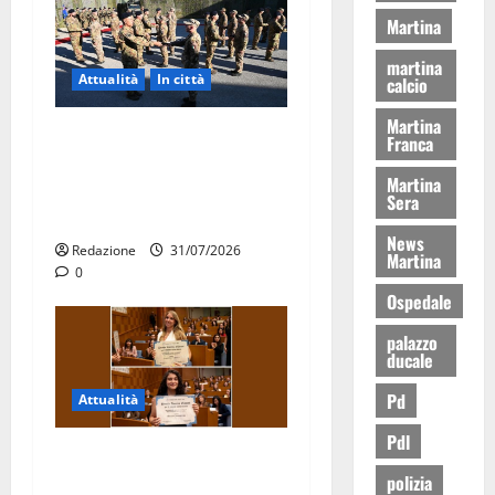
Martina
martina
Attualità
In città
calcio
Martina
Aeronautica Militare, al 16°
Franca
Stormo di Martina Franca
Martina
consegnati i Baschi Blu ai
Sera
15 nuovi Fucilieri dell’Aria
News
Redazione
31/07/2026
Martina
0
Ospedale
palazzo
ducale
Pd
Attualità
Pdl
Due giovani di Martina
polizia
Franca tra le eccellenze