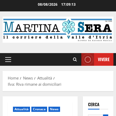
08/08/2026
17:09:13
VIVERE
Home
News
Attualità
Ilva: Riva rimane ai domiciliari
CERCA
Attualità
Cronaca
News