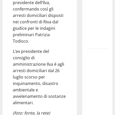
presidente dell’Ilva,
pubblica il
confermando così gli
bando
arresti domiciliari disposti
alloggi ERP
nei confronti di Riva dal
2026:
giudice per le indagini
domande
preliminari Patrizia
dal 26
Todisco.
agosto
L’ex presidente del
La gara
consiglio di
ciclistica
amministrazione Ilva è agli
dei Giochi
arresti domiciliari dal 26
attraversa
luglio scorso per
Martina
inquinamento, disastro
Franca:
ambientale e
ecco le
avvelenamento di sostanze
strade
alimentari.
interessate
e gli orari
(foto: fonte, la rete)