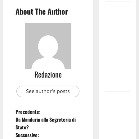
Martina
About The Author
Franca
investe
sulle
famiglie: in
arrivo tre
seminari
dedicati ad
adolescenti,
Redazione
genitori ed
empatia
See author's posts
Aeronautica
Militare, al
Precedente:
16° Stormo
Da Manduria alla Segreteria di
di Martina
Stato?
Franca
Successivo:
consegnati