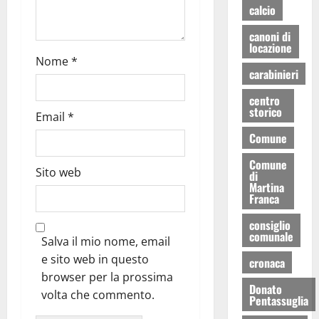
calcio
canoni di
locazione
Nome
*
carabinieri
centro
storico
Email
*
Comune
Comune
Sito web
di
Martina
Franca
consiglio
comunale
Salva il mio nome, email
e sito web in questo
cronaca
browser per la prossima
Donato
volta che commento.
Pentassuglia