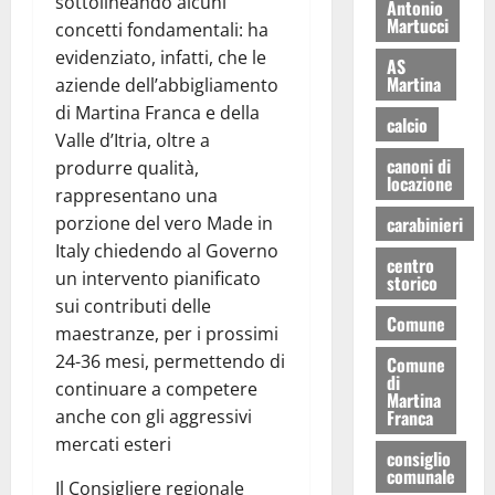
sottolineando alcuni
Antonio
Martucci
concetti fondamentali: ha
evidenziato, infatti, che le
AS
Martina
aziende dell’abbigliamento
di Martina Franca e della
calcio
Valle d’Itria, oltre a
canoni di
produrre qualità,
locazione
rappresentano una
carabinieri
porzione del vero Made in
Italy chiedendo al Governo
centro
un intervento pianificato
storico
sui contributi delle
Comune
maestranze, per i prossimi
24-36 mesi, permettendo di
Comune
di
continuare a competere
Martina
Franca
anche con gli aggressivi
mercati esteri
consiglio
comunale
Il Consigliere regionale