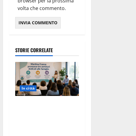
browser per la prossima
volta che commento.
STORIE CORRELATE
In città
Martina Franca investe sulle
famiglie: in arrivo tre
seminari dedicati ad
adolescenti, genitori ed
empatia