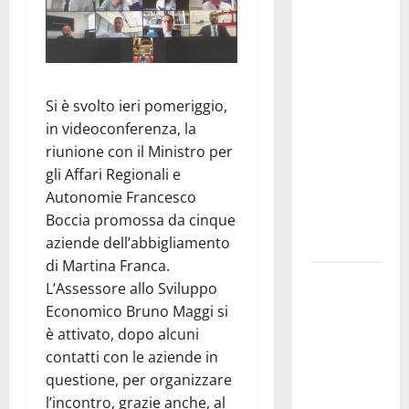
Martina
Franca
investe
sulle
Si è svolto ieri pomeriggio,
famiglie: in
in videoconferenza, la
arrivo tre
riunione con il Ministro per
seminari
gli Affari Regionali e
dedicati ad
Autonomie Francesco
adolescenti,
Boccia promossa da cinque
genitori ed
aziende dell’abbigliamento
empatia
di Martina Franca.
Aeronautica
L’Assessore allo Sviluppo
Militare, al
Economico Bruno Maggi si
16° Stormo
è attivato, dopo alcuni
di Martina
contatti con le aziende in
Franca
questione, per organizzare
consegnati
l’incontro, grazie anche, al