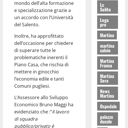
mondo dell’alta formazione
Lc
Solito
e specializzazione grazie a
un accordo con l’Università
Lega
pro
del Salento.
Martina
Inoltre, ha approfittato
dell’occasione per chiedere
martina
calcio
di superare tutte le
problematiche inerenti il
Martina
Piano Casa, che rischia di
Franca
mettere in ginocchio
Martina
l’economia edile e tanti
Sera
Comuni pugliesi.
News
Martina
L’Assessore allo Sviluppo
Economico Bruno Maggi ha
Ospedale
evidenziato che :“
Il lavoro
palazzo
di squadra
ducale
pubblico/privato è