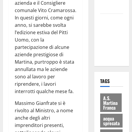
rifiuti e
azienda e il Consigliere
bilancio”
comunale Vito Cramarossa.
In questi giorni, come ogni
Martina
anno, si sarebbe svolta
Franca: Il
l’edizione estiva del Pitti
sindaco non
Uomo, con la
ha fatto le
partecipazione di alcune
scuse alla
aziende prestigiose di
Lillo
Martina, purtroppo è stata
annullata ma le aziende
sono al lavoro per
TAGS
riprendere, i lavori
interrotti qualche mese fa.
A.S.
Martina
Massimo Gianfrate si è
Franca
rivolto al Ministro, a nome
anche degli altri
acqua
sprecata
imprenditori presenti,