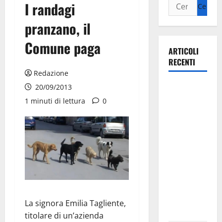
I randagi
pranzano, il
Comune paga
ARTICOLI
RECENTI
Redazione
Martina
20/09/2013
Franca
1 minuti di lettura
0
investe
sulle
famiglie: in
arrivo tre
seminari
dedicati ad
adolescenti,
genitori ed
La signora Emilia Tagliente,
empatia
titolare di un’azienda