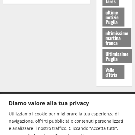
Tares
ultime
notizie
Puglia
ultimissime
martina
franca
Ultimissime
Puglia
Valle
d'Itria
Diamo valore alla tua privacy
CONTATTI.
Utilizziamo i cookie per migliorare la tua esperienza di
navigazione, offrirti pubblicità o contenuti personalizzati
Redazione:
redazione@www.martinasera.it
e analizzare il nostro traffico. Cliccando “Accetta tutti”,
Direttore:
direttore@www.martinasera.it