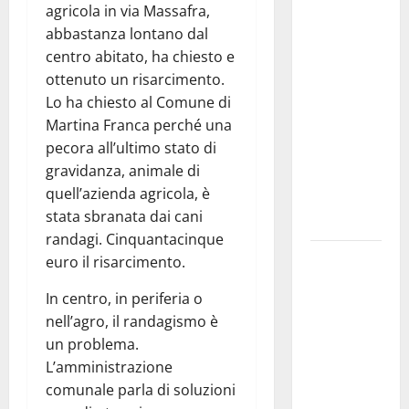
agricola in via Massafra,
Aeronautica
abbastanza lontano dal
Militare, al
centro abitato, ha chiesto e
16° Stormo
ottenuto un risarcimento.
di Martina
Lo ha chiesto al Comune di
Franca
Martina Franca perché una
consegnati
pecora all’ultimo stato di
i Baschi Blu
gravidanza, animale di
ai 15 nuovi
quell’azienda agricola, è
Fucilieri
stata sbranata dai cani
dell’Aria
randagi. Cinquantacinque
Martina
euro il risarcimento.
Franca,
In centro, in periferia o
Marraffa
nell’agro, il randagismo è
attacca
un problema.
Regione e
L’amministrazione
Comune:
comunale parla di soluzioni
“Nuovi