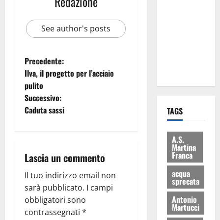
Redazione
le
eccellenze
See author's posts
universitarie
italiane:
premiate a
Precedente:
Montecitorio
Ilva, il progetto per l’acciaio
pulito
Successivo:
Caduta sassi
TAGS
A.S.
Martina
Franca
Lascia un commento
acqua
Il tuo indirizzo email non
sprecata
sarà pubblicato.
I campi
Antonio
obbligatori sono
Martucci
contrassegnati
*