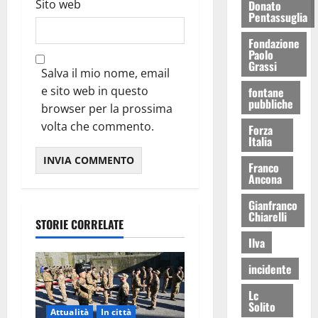
Sito web
Donato
Pentassuglia
Fondazione
Paolo
Grassi
Salva il mio nome, email
e sito web in questo
fontane
pubbliche
browser per la prossima
volta che commento.
Forza
Italia
Franco
Ancona
Gianfranco
Chiarelli
STORIE CORRELATE
Ilva
incidente
Lc
Solito
Attualità
In città