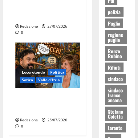
Pdl
novembre. Faremo accesso
agli atti su Tari, rifiuti e
polizia
bilancio”
Puglia
Redazione
27/07/2026
0
regione
puglia
Renzo
Rubino
Rifiuti
Locorotondo
Politica
sindaco
Satira
Valle d'Itria
sindaco
franco
Martina Franca: Il sindaco
ancona
non ha fatto le scuse alla
Lillo
Stefano
Coletta
Redazione
25/07/2026
0
taranto