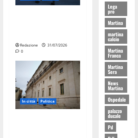
Lega
pro
Aeronautica Militare, al 16°
Stormo di Martina Franca
Martina
consegnati i Baschi Blu ai
martina
15 nuovi Fucilieri dell’Aria
calcio
Redazione
31/07/2026
Martina
0
Franca
Martina
Sera
News
Martina
Ospedale
In città
Politica
palazzo
ducale
Martina Franca, Marraffa
attacca Regione e Comune:
Pd
“Nuovi medici solo a