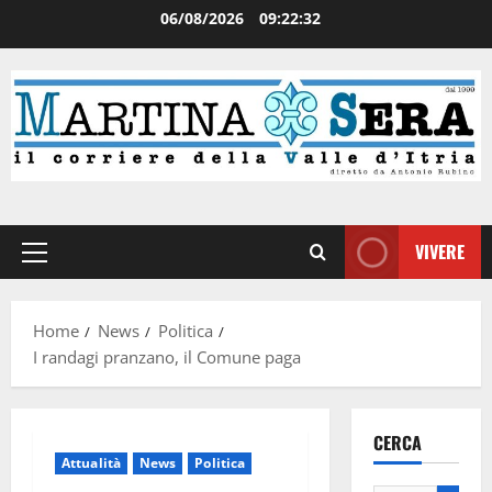
06/08/2026
09:22:32
VIVERE
Home
News
Politica
I randagi pranzano, il Comune paga
CERCA
Attualità
News
Politica