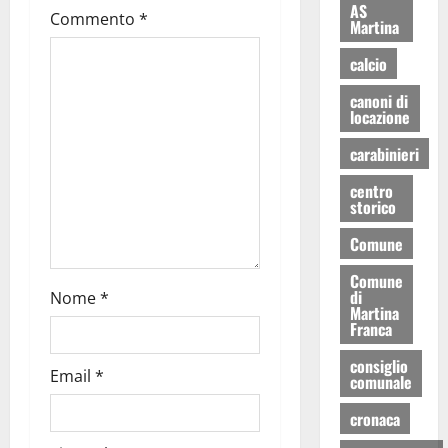
AS
Commento
*
Martina
calcio
canoni di
locazione
carabinieri
centro
storico
Comune
Comune
di
Nome
*
Martina
Franca
consiglio
Email
*
comunale
cronaca