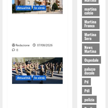
Attualità
In città
martina
calcio
Il Comune di Martina Franca
Martina
Franca
pubblica il bando alloggi
ERP 2026: domande dal 26
Martina
Sera
agosto
Redazione
07/08/2026
News
0
Martina
Ospedale
palazzo
ducale
Attualità
In città
Pd
Aeronautica Militare, al 16°
Pdl
Stormo di Martina Franca
polizia
consegnati i Baschi Blu ai