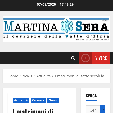
07/08/2026
17:45:29
VIVERE
Home
News
Attualità
I matrimoni di sette secoli fa
CERCA
Attualità
Cronaca
News
I matrimoni di