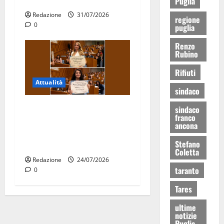
15 nuovi Fucilieri dell’Aria
Puglia
Redazione
31/07/2026
regione
0
puglia
Renzo
Rubino
Rifiuti
Attualità
sindaco
Due giovani di Martina
sindaco
franco
Franca tra le eccellenze
ancona
universitarie italiane:
Stefano
premiate a Montecitorio
Coletta
Redazione
24/07/2026
taranto
0
Tares
ultime
notizie
Puglia