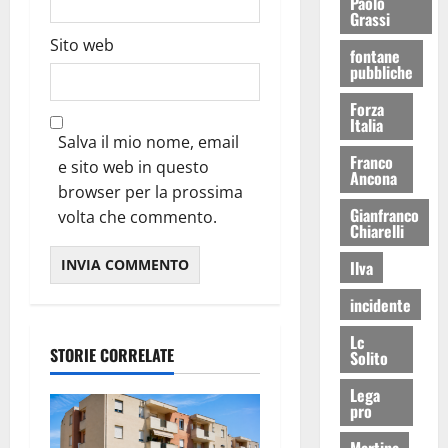
Paolo
Grassi
Sito web
fontane
pubbliche
Forza
Italia
Salva il mio nome, email
Franco
e sito web in questo
Ancona
browser per la prossima
Gianfranco
volta che commento.
Chiarelli
Ilva
incidente
Lc
STORIE CORRELATE
Solito
Lega
pro
Martina