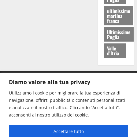
ultimissime
martina
franca
Ultimissime
Puglia
Valle
d'Itria
Diamo valore alla tua privacy
CONTATTI.
Utilizziamo i cookie per migliorare la tua esperienza di
navigazione, offrirti pubblicità o contenuti personalizzati
Redazione:
redazione@www.martinasera.it
e analizzare il nostro traffico. Cliccando “Accetta tutti”,
Direttore:
direttore@www.martinasera.it
acconsenti al nostro utilizzo dei cookie.
Info & Commerciale:
info@www.martinasera.it
Accettare tutto