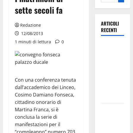
sette secoli fa
ARTICOLI
Redazione
RECENTI
12/08/2013
1 minuti di lettura
0
Ospedale di
Martina
Franca,
Forza Italia
annuncia la
Con una conferenza tenuta
protesta:
dall’accademico dei Linceo,
sit-in lunedì
Cosimo Damiano Fonseca,
10 agosto
cittadino onorario di
Il Comune
Martina Franca, si è
di Martina
conclusa la serie di
Franca
manifestazioni per il
pubblica il
“compleanno” numero 703