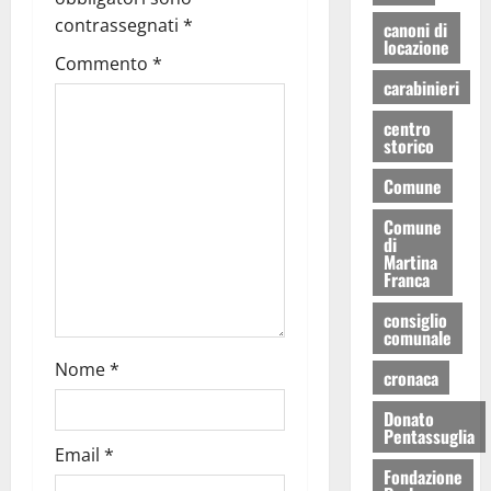
contrassegnati
*
canoni di
locazione
Commento
*
carabinieri
centro
storico
Comune
Comune
di
Martina
Franca
consiglio
comunale
Nome
*
cronaca
Donato
Pentassuglia
Email
*
Fondazione