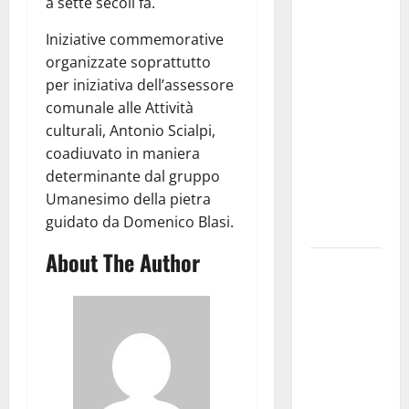
Martina
a sette secoli fa.
Franca
Iniziative commemorative
investe
organizzate soprattutto
sulle
per iniziativa dell’assessore
famiglie: in
comunale alle Attività
arrivo tre
culturali, Antonio Scialpi,
seminari
coadiuvato in maniera
dedicati ad
determinante dal gruppo
adolescenti,
Umanesimo della pietra
genitori ed
guidato da Domenico Blasi.
empatia
About The Author
Aeronautica
Militare, al
16° Stormo
di Martina
Franca
consegnati
i Baschi Blu