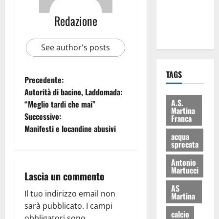
ai 15 nuovi
Redazione
Fucilieri
dell’Aria
See author's posts
TAGS
Precedente:
Autorità di bacino, Laddomada:
A.S.
“Meglio tardi che mai”
Martina
Successivo:
Franca
Manifesti e locandine abusivi
acqua
sprecata
Antonio
Martucci
Lascia un commento
AS
Il tuo indirizzo email non
Martina
sarà pubblicato.
I campi
calcio
obbligatori sono