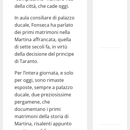
bando
della città, che cade oggi.
alloggi ERP
In aula consiliare di palazzo
2026:
ducale, Fonseca ha parlato
domande
dei primi matrimoni nella
dal 26
Martina affrancata, quella
agosto
di sette secoli fa, in virtù
La gara
della decisione del principe
ciclistica
di Taranto.
dei Giochi
Per l’intera giornata, e solo
attraversa
per oggi, sono rimaste
Martina
esposte, sempre a palazzo
Franca:
ducale, due preziosissime
ecco le
pergamene, che
strade
documentano i primi
interessate
matrimoni della storia di
e gli orari
Martina, risalenti appunto