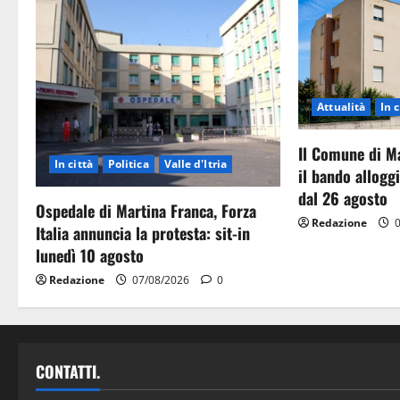
Attualità
In c
Il Comune di M
In città
Politica
Valle d'Itria
il bando allog
dal 26 agosto
Ospedale di Martina Franca, Forza
Redazione
0
Italia annuncia la protesta: sit-in
lunedì 10 agosto
Redazione
07/08/2026
0
CONTATTI.