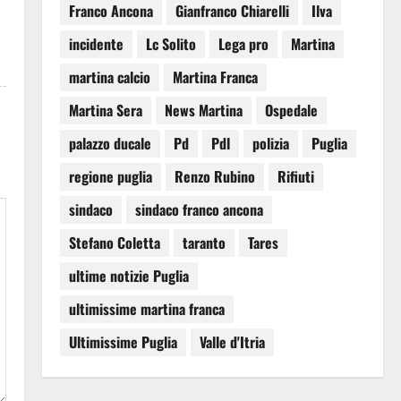
Franco Ancona
Gianfranco Chiarelli
Ilva
incidente
Lc Solito
Lega pro
Martina
martina calcio
Martina Franca
Martina Sera
News Martina
Ospedale
palazzo ducale
Pd
Pdl
polizia
Puglia
regione puglia
Renzo Rubino
Rifiuti
sindaco
sindaco franco ancona
Stefano Coletta
taranto
Tares
ultime notizie Puglia
ultimissime martina franca
Ultimissime Puglia
Valle d'Itria