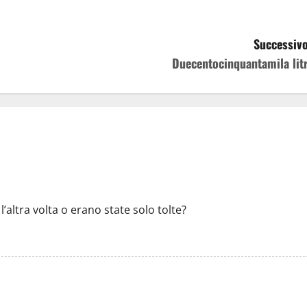
Successivo
Duecentocinquantamila litr
ltra volta o erano state solo tolte?