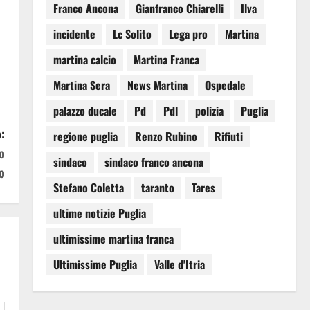
Franco Ancona
Gianfranco Chiarelli
Ilva
incidente
Lc Solito
Lega pro
Martina
martina calcio
Martina Franca
Martina Sera
News Martina
Ospedale
palazzo ducale
Pd
Pdl
polizia
Puglia
:
regione puglia
Renzo Rubino
Rifiuti
o
sindaco
sindaco franco ancona
o
Stefano Coletta
taranto
Tares
ultime notizie Puglia
ultimissime martina franca
Ultimissime Puglia
Valle d'Itria