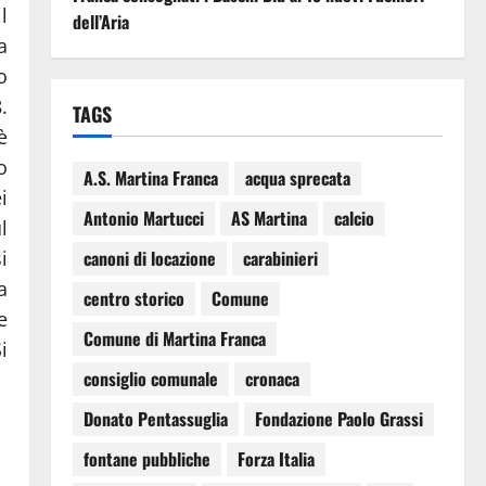
l
dell’Aria
a
o
.
TAGS
è
o
A.S. Martina Franca
acqua sprecata
i
Antonio Martucci
AS Martina
calcio
l
i
canoni di locazione
carabinieri
a
centro storico
Comune
e
Comune di Martina Franca
i
consiglio comunale
cronaca
Donato Pentassuglia
Fondazione Paolo Grassi
fontane pubbliche
Forza Italia