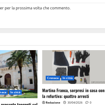
ser per la prossima volta che commento.
Cronaca
In città
Martina Franca, sorpresi in casa con
naca
In città
la refurtiva: quattro arresti
Redazione
30/04/2026
0
 presunte tangenti sul