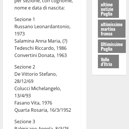
per sezione, con cognome,
ultime
nome e data di nascita:
notizie
Puglia
Sezione 1
ultimissime
Russano Leonardantonio,
martina
franca
1973
Salamina Anna Maria, (?)
Ultimissime
Tedeschi Riccardo, 1986
Puglia
Convertini Donata, 1963
Valle
d'Itria
Sezione 2
De Vittorio Stefano,
28/12/69
Colucci Michelangelo,
13/4/93
Fasano Vita, 1976
Quarta Rosaria, 16/3/1952
Sezione 3
Palmisano Angela, 8/3/76