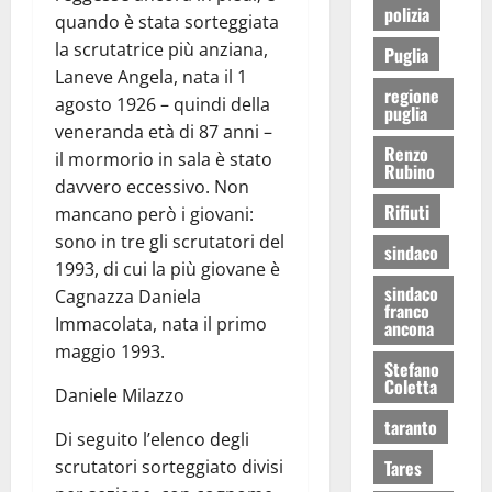
polizia
quando è stata sorteggiata
la scrutatrice più anziana,
Puglia
Laneve Angela, nata il 1
regione
agosto 1926 – quindi della
puglia
veneranda età di 87 anni –
Renzo
il mormorio in sala è stato
Rubino
davvero eccessivo. Non
Rifiuti
mancano però i giovani:
sono in tre gli scrutatori del
sindaco
1993, di cui la più giovane è
sindaco
Cagnazza Daniela
franco
Immacolata, nata il primo
ancona
maggio 1993.
Stefano
Coletta
Daniele Milazzo
taranto
Di seguito l’elenco degli
scrutatori sorteggiato divisi
Tares