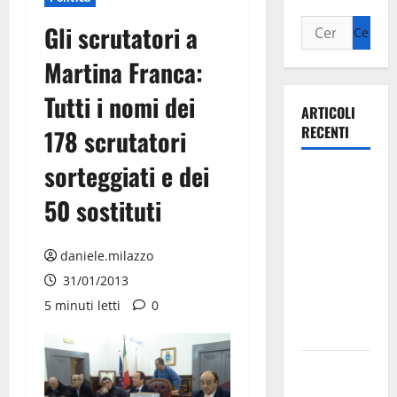
Gli scrutatori a
Martina Franca:
Tutti i nomi dei
ARTICOLI
RECENTI
178 scrutatori
sorteggiati e dei
Ospedale di
Martina
50 sostituti
Franca,
Forza Italia
daniele.milazzo
annuncia la
31/01/2013
protesta:
5 minuti letti
0
sit-in lunedì
10 agosto
Il Comune
di Martina