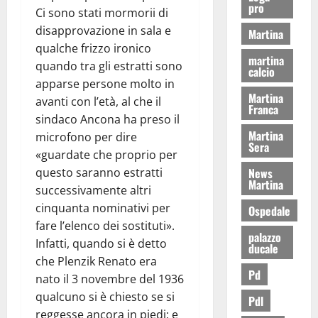
pro
Ci sono stati mormorii di
disapprovazione in sala e
Martina
qualche frizzo ironico
martina
quando tra gli estratti sono
calcio
apparse persone molto in
Martina
avanti con l’età, al che il
Franca
sindaco Ancona ha preso il
Martina
microfono per dire
Sera
«guardate che proprio per
questo saranno estratti
News
Martina
successivamente altri
cinquanta nominativi per
Ospedale
fare l’elenco dei sostituti».
palazzo
Infatti, quando si è detto
ducale
che Plenzik Renato era
Pd
nato il 3 novembre del 1936
qualcuno si è chiesto se si
Pdl
reggesse ancora in piedi; e