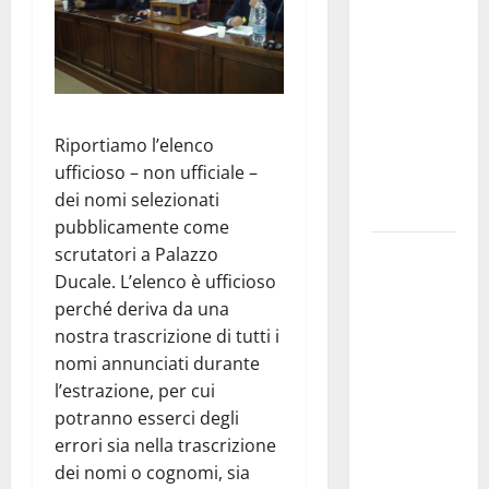
Franca
pubblica il
bando
alloggi ERP
2026:
Riportiamo l’elenco
domande
ufficioso – non ufficiale –
dal 26
dei nomi selezionati
agosto
pubblicamente come
La gara
scrutatori a Palazzo
ciclistica
Ducale. L’elenco è ufficioso
dei Giochi
perché deriva da una
attraversa
nostra trascrizione di tutti i
Martina
nomi annunciati durante
Franca:
l’estrazione, per cui
ecco le
potranno esserci degli
strade
errori sia nella trascrizione
interessate
dei nomi o cognomi, sia