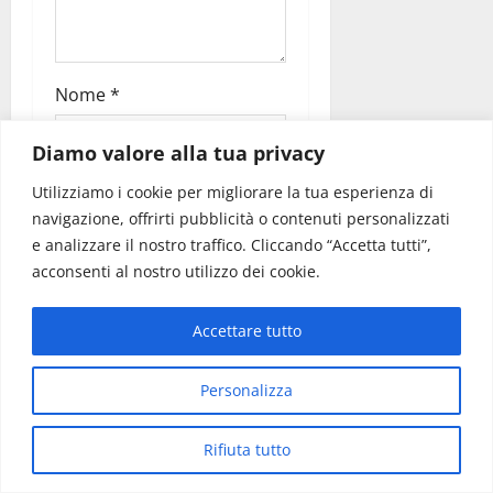
Nome
*
Diamo valore alla tua privacy
Email
*
Utilizziamo i cookie per migliorare la tua esperienza di
navigazione, offrirti pubblicità o contenuti personalizzati
e analizzare il nostro traffico. Cliccando “Accetta tutti”,
Sito web
acconsenti al nostro utilizzo dei cookie.
Accettare tutto
Salva il mio nome, email
Personalizza
e sito web in questo
browser per la prossima
Rifiuta tutto
volta che commento.