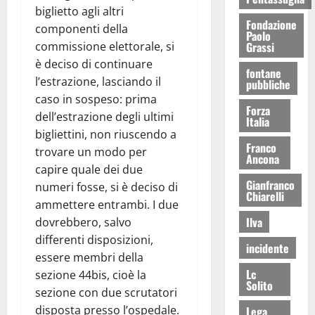
biglietto agli altri
Fondazione
componenti della
Paolo
commissione elettorale, si
Grassi
è deciso di continuare
fontane
l’estrazione, lasciando il
pubbliche
caso in sospeso: prima
Forza
dell’estrazione degli ultimi
Italia
bigliettini, non riuscendo a
Franco
trovare un modo per
Ancona
capire quale dei due
Gianfranco
numeri fosse, si è deciso di
Chiarelli
ammettere entrambi. I due
Ilva
dovrebbero, salvo
differenti disposizioni,
incidente
essere membri della
Lc
sezione 44bis, cioè la
Solito
sezione con due scrutatori
disposta presso l’ospedale.
Lega