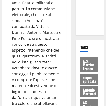
amici fidati o militanti di
consegnati
partito. La commissione
i Baschi Blu
elettorale, che oltre al
ai 15 nuovi
sindaco Ancona è
Fucilieri
composta da Vittorio
dell’Aria
Donnici, Antonio Martucci e
Pino Pulito si è dimostrata
concorde su questo
TAGS
aspetto, ritenendo che dei
quasi quattromila iscritti
A.S.
nelle liste gli scrutatori
Martina
avrebbero dovuto essere
Franca
sorteggiati pubblicamente.
acqua
A compiere l’operazione
sprecata
materiale di estrazione dei
Antonio
bigliettini numerati
Martucci
dall’urna cinque volontari
AS
tra coloro che affollavano