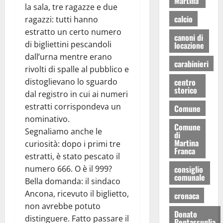
Martina
la sala, tre ragazze e due
calcio
ragazzi: tutti hanno
estratto un certo numero
canoni di
di bigliettini pescandoli
locazione
dall’urna mentre erano
carabinieri
rivolti di spalle al pubblico e
distoglievano lo sguardo
centro
storico
dal registro in cui ai numeri
estratti corrispondeva un
Comune
nominativo.
Comune
Segnaliamo anche le
di
Martina
curiosità: dopo i primi tre
Franca
estratti, è stato pescato il
numero 666. O è il 999?
consiglio
comunale
Bella domanda: il sindaco
Ancona, ricevuto il biglietto,
cronaca
non avrebbe potuto
Donato
distinguere. Fatto passare il
Pentassuglia