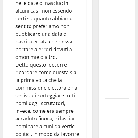
e gli orari
nelle date di nascita: in
alcuni casi, non essendo
Martina
certi su quanto abbiamo
Franca
sentito preferiamo non
investe
pubblicare una data di
sulle
nascita errata che possa
famiglie: in
portare a errori dovuti a
arrivo tre
omonimie o altro.
seminari
Detto questo, occorre
dedicati ad
ricordare come questa sia
adolescenti,
la prima volta che la
genitori ed
commissione elettorale ha
empatia
deciso di sorteggiare tutti i
nomi degli scrutatori,
Aeronautica
invece, come era sempre
Militare, al
accaduto finora, di lasciar
16° Stormo
nominare alcuni da vertici
di Martina
politici, in modo da favorire
Franca