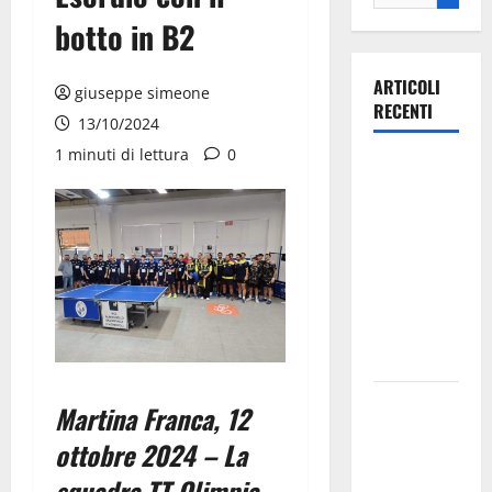
botto in B2
ARTICOLI
giuseppe simeone
RECENTI
13/10/2024
1 minuti di lettura
0
Ospedale di
Martina
Franca,
Forza Italia
annuncia la
protesta:
sit-in lunedì
10 agosto
Il Comune
Martina Franca, 12
di Martina
ottobre 2024
– La
Franca
squadra TT Olimpia
pubblica il