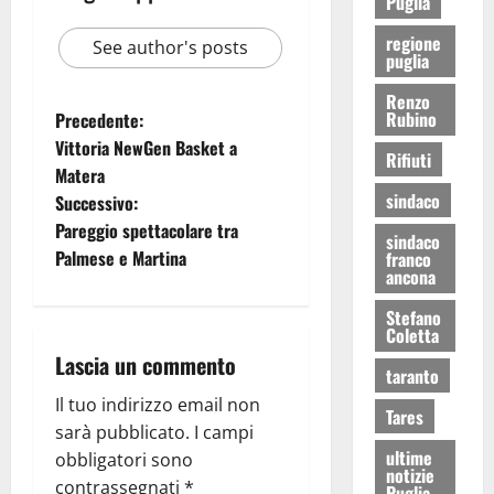
Puglia
regione
See author's posts
puglia
Renzo
Rubino
Precedente:
Vittoria NewGen Basket a
Rifiuti
Matera
sindaco
Successivo:
Pareggio spettacolare tra
sindaco
Palmese e Martina
franco
ancona
Stefano
Coletta
Lascia un commento
taranto
Il tuo indirizzo email non
Tares
sarà pubblicato.
I campi
ultime
obbligatori sono
notizie
contrassegnati
*
Puglia