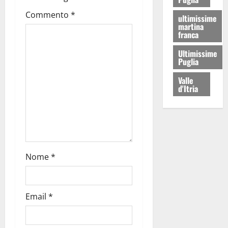
Commento
*
ultimissime
martina
franca
Ultimissime
Puglia
Valle
d'Itria
Nome
*
Email
*