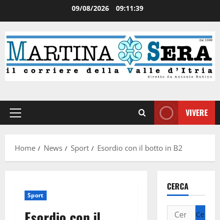
09/08/2026
09:11:40
VIVERE
Home
News
Sport
Esordio con il botto in B2
CERCA
Sport
Esordio con il