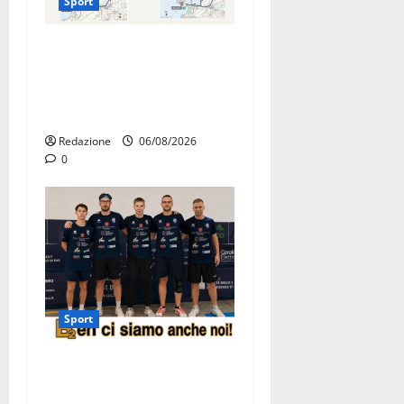
Sport
La gara ciclistica dei Giochi
attraversa Martina Franca:
ecco le strade interessate e
gli orari
Redazione
06/08/2026
0
Sport
Olimpia Martina, doppio
salto nei vertici nazionali