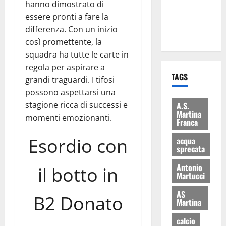
hanno dimostrato di
ai 15 nuovi
essere pronti a fare la
Fucilieri
differenza. Con un inizio
dell’Aria
così promettente, la
squadra ha tutte le carte in
regola per aspirare a
TAGS
grandi traguardi. I tifosi
possono aspettarsi una
stagione ricca di successi e
A.S.
Martina
momenti emozionanti.
Franca
Esordio con
acqua
sprecata
Antonio
il botto in
Martucci
AS
B2 Donato
Martina
calcio