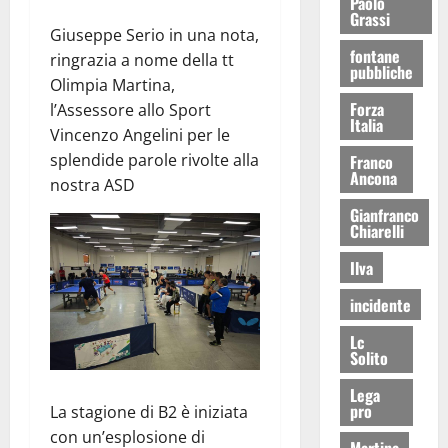
Paolo
Grassi
Giuseppe Serio in una nota,
fontane
ringrazia a nome della tt
pubbliche
Olimpia Martina,
Forza
l’Assessore allo Sport
Italia
Vincenzo Angelini per le
splendide parole rivolte alla
Franco
Ancona
nostra ASD
Gianfranco
Chiarelli
Ilva
incidente
Lc
Solito
Lega
pro
La stagione di B2 è iniziata
con un’esplosione di
Martina