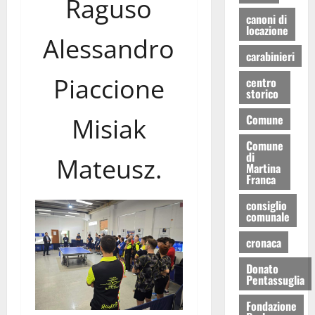
Raguso
canoni di
locazione
Alessandro
carabinieri
Piaccione
centro
storico
Comune
Misiak
Comune
di
Mateusz.
Martina
Franca
consiglio
comunale
cronaca
Donato
Pentassuglia
Fondazione