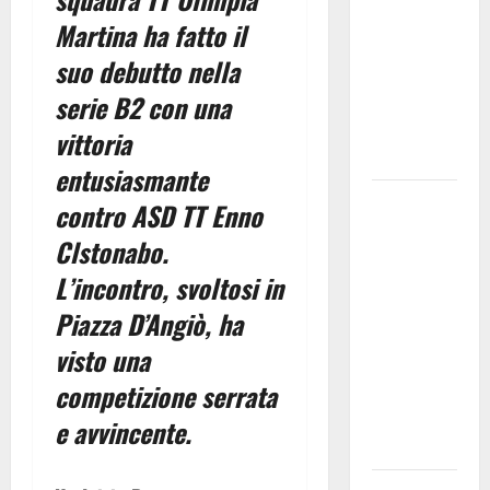
bando
Martina ha fatto il
alloggi ERP
suo debutto nella
2026:
serie B2 con una
domande
dal 26
vittoria
agosto
entusiasmante
La gara
contro ASD TT Enno
ciclistica
Clstonabo.
dei Giochi
L’incontro, svoltosi in
attraversa
Martina
Piazza D’Angiò, ha
Franca:
visto una
ecco le
competizione serrata
strade
interessate
e avvincente.
e gli orari