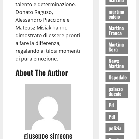
talento e determinazione.
martina
Donato Raguso,
calcio
Alessandro Piaccione e
Martina
Mateusz Misiak hanno
Franca
dimostrato di essere pronti
a fare la differenza,
Martina
Sera
regalando ai tifosi momenti
di pura emozione.
News
Martina
About The Author
Ospedale
palazzo
ducale
Pd
Pdl
polizia
giuseppe simeone