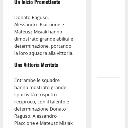
Martina
Un Inizio Promettente
Franca
investe
Donato Raguso,
sulle
Alessandro Piaccione e
famiglie: in
Mateusz Misiak hanno
arrivo tre
dimostrato grande abilità e
seminari
determinazione, portando
dedicati ad
la loro squadra alla vittoria.
adolescenti,
Una Vittoria Meritata
genitori ed
empatia
Entrambe le squadre
Aeronautica
hanno mostrato grande
Militare, al
sportività e rispetto
16° Stormo
reciproco, con il talento e
di Martina
determinazione Donato
Franca
Raguso, Alessandro
consegnati
Piaccione e Mateusz Misiak
i Baschi Blu