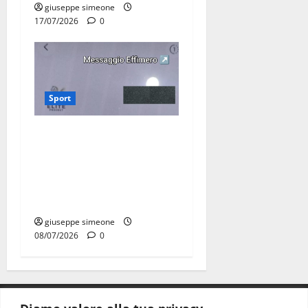
giuseppe simeone
17/07/2026
0
Sport
Martina Franca, lettere
effimere ai giovani
calciatori: il caso che fa
riflettere famiglie e società
sportive
giuseppe simeone
08/07/2026
0