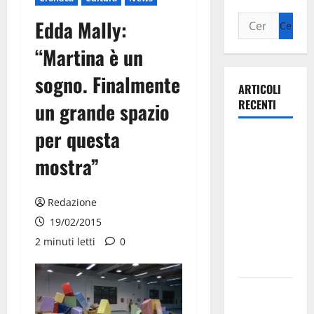
Edda Mally:
“Martina è un
sogno. Finalmente
ARTICOLI
RECENTI
un grande spazio
per questa
Ospedale di
Martina
mostra”
Franca,
Forza Italia
Redazione
annuncia la
19/02/2015
protesta:
2 minuti letti
0
sit-in lunedì
10 agosto
Il Comune
di Martina