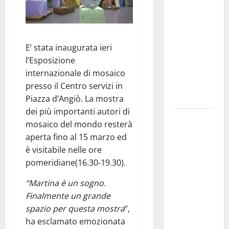
Franca
pubblica il
bando
alloggi ERP
E’ stata inaugurata ieri
2026:
l’Esposizione
domande
internazionale di mosaico
dal 26
presso il Centro servizi in
agosto
Piazza d’Angiò. La mostra
dei più importanti autori di
La gara
mosaico del mondo resterà
ciclistica
aperta fino al 15 marzo ed
dei Giochi
è visitabile nelle ore
attraversa
pomeridiane(16.30-19.30).
Martina
Franca:
“Martina è un sogno.
ecco le
Finalmente un grande
strade
spazio per questa mostra
“,
interessate
ha esclamato emozionata