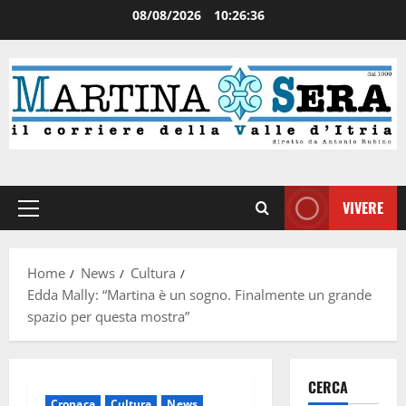
08/08/2026
10:26:37
VIVERE
Home
News
Cultura
Edda Mally: “Martina è un sogno. Finalmente un grande
spazio per questa mostra”
CERCA
Cronaca
Cultura
News