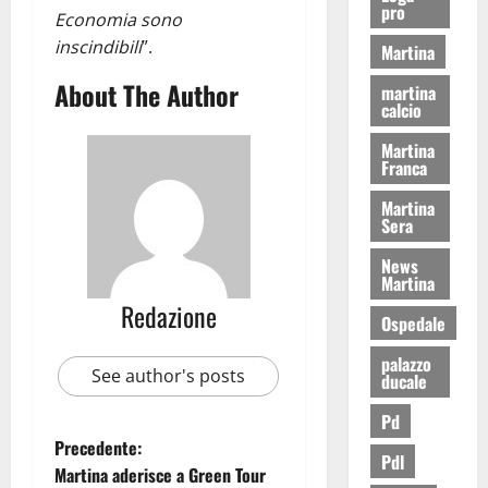
pro
Economia sono
inscindibili
”.
Martina
About The Author
martina
calcio
Martina
Franca
Martina
Sera
News
Martina
Redazione
Ospedale
palazzo
See author's posts
ducale
Pd
Precedente:
Pdl
Martina aderisce a Green Tour