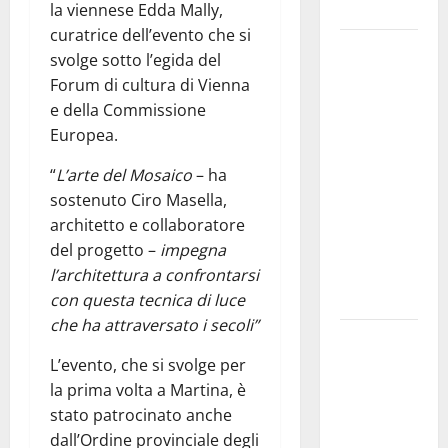
e gli orari
la viennese Edda Mally,
curatrice dell’evento che si
Martina
svolge sotto l’egida del
Franca
Forum di cultura di Vienna
investe
e della Commissione
sulle
Europea.
famiglie: in
arrivo tre
“
L’arte del Mosaico
– ha
seminari
sostenuto Ciro Masella,
dedicati ad
architetto e collaboratore
adolescenti,
del progetto –
impegna
genitori ed
l’architettura a confrontarsi
empatia
con questa tecnica di luce
che ha attraversato i secoli”
Aeronautica
Militare, al
L’evento, che si svolge per
16° Stormo
la prima volta a Martina, è
di Martina
stato patrocinato anche
Franca
dall’Ordine provinciale degli