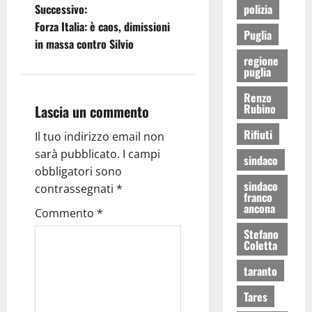
polizia
Successivo:
Forza Italia: è caos, dimissioni
Puglia
in massa contro Silvio
regione
puglia
Renzo
Rubino
Lascia un commento
Rifiuti
Il tuo indirizzo email non
sarà pubblicato.
I campi
sindaco
obbligatori sono
sindaco
contrassegnati
*
franco
ancona
Commento
*
Stefano
Coletta
taranto
Tares