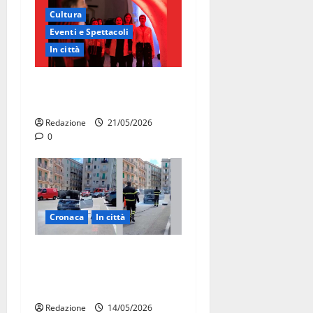
Cultura
Eventi e Spettacoli
In città
Martina Franca, la Carmen
diventa opera di comunità
Redazione
21/05/2026
0
Cronaca
In città
Auto in fiamme,
intervengono i Vigili del
Fuoco
Redazione
14/05/2026