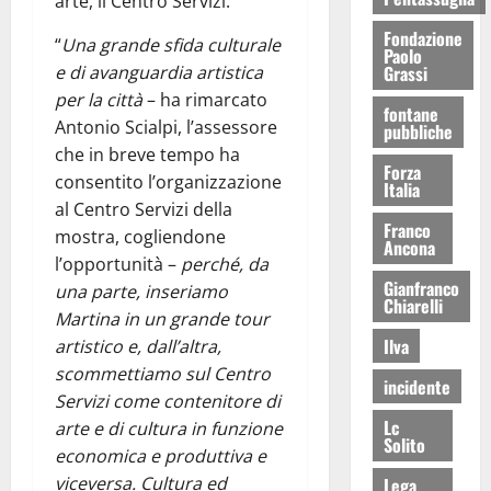
arte, il Centro Servizi.
Fondazione
“
Una grande sfida culturale
Paolo
Grassi
e di avanguardia artistica
per la città
– ha rimarcato
fontane
Antonio Scialpi, l’assessore
pubbliche
che in breve tempo ha
Forza
consentito l’organizzazione
Italia
al Centro Servizi della
Franco
mostra, cogliendone
Ancona
l’opportunità –
perché, da
Gianfranco
una parte, inseriamo
Chiarelli
Martina in un grande tour
Ilva
artistico e, dall’altra,
scommettiamo sul Centro
incidente
Servizi come contenitore di
Lc
arte e di cultura in funzione
Solito
economica e produttiva e
viceversa. Cultura ed
Lega