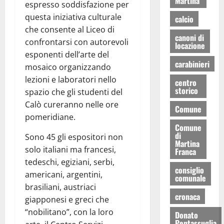
Martina
espresso soddisfazione per
questa iniziativa culturale
calcio
che consente al Liceo di
canoni di
confrontarsi con autorevoli
locazione
esponenti dell’arte del
carabinieri
mosaico organizzando
lezioni e laboratori nello
centro
storico
spazio che gli studenti del
Calò cureranno nelle ore
Comune
pomeridiane.
Comune
di
Sono 45 gli espositori non
Martina
solo italiani ma francesi,
Franca
tedeschi, egiziani, serbi,
consiglio
americani, argentini,
comunale
brasiliani, austriaci
cronaca
giapponesi e greci che
“nobilitano”, con la loro
Donato
Pentassuglia