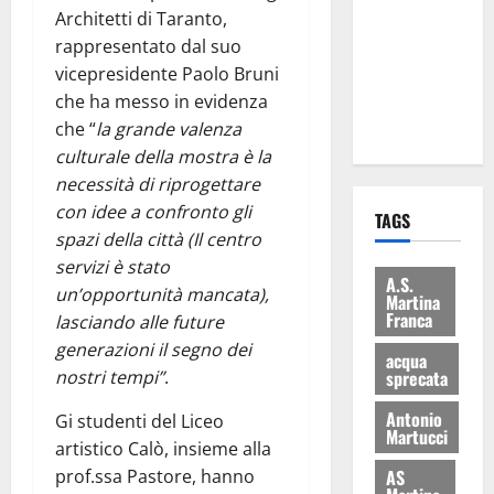
consegnati
Architetti di Taranto,
i Baschi Blu
rappresentato dal suo
ai 15 nuovi
vicepresidente Paolo Bruni
Fucilieri
che ha messo in evidenza
dell’Aria
che “
la grande valenza
culturale della mostra è la
necessità di riprogettare
con idee a confronto gli
TAGS
spazi della città (Il centro
servizi è stato
A.S.
un’opportunità mancata),
Martina
Franca
lasciando alle future
generazioni il segno dei
acqua
sprecata
nostri tempi”
.
Antonio
Gi studenti del Liceo
Martucci
artistico Calò, insieme alla
AS
prof.ssa Pastore, hanno