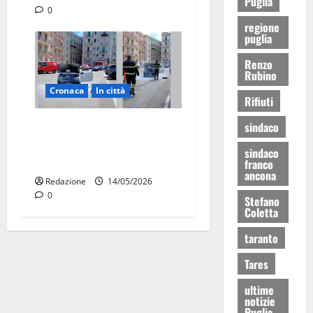
Puglia
0
regione
puglia
Renzo
Rubino
Cronaca
In città
Rifiuti
Auto in fiamme,
sindaco
intervengono i Vigili del
sindaco
Fuoco
franco
ancona
Redazione
14/05/2026
0
Stefano
Coletta
taranto
Tares
ultime
notizie
Puglia