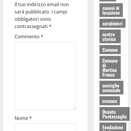
Il tuo indirizzo email non
canoni di
sarà pubblicato.
I campi
locazione
obbligatori sono
carabinieri
contrassegnati
*
centro
Commento
*
storico
Comune
Comune
di
Martina
Franca
consiglio
comunale
cronaca
Donato
Pentassuglia
Nome
*
Fondazione