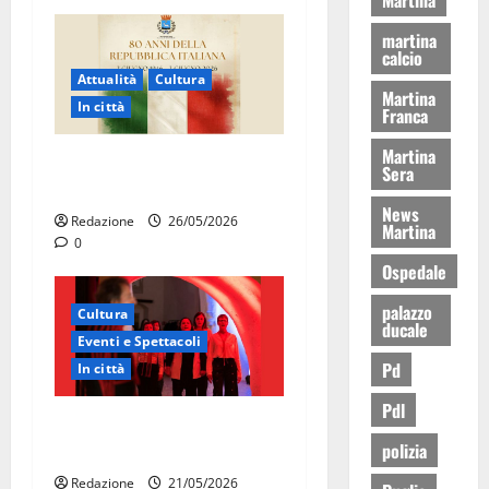
martina
calcio
Attualità
Cultura
Martina
In città
Franca
Martina
Martina Franca celebra gli
Sera
80 anni della Repubblica
News
Redazione
26/05/2026
Martina
0
Ospedale
palazzo
Cultura
ducale
Eventi e Spettacoli
Pd
In città
Pdl
Martina Franca, la Carmen
polizia
diventa opera di comunità
Redazione
21/05/2026