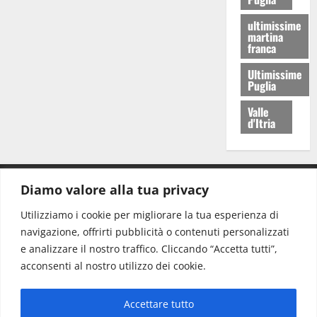
ultimissime
martina
franca
Ultimissime
Puglia
Valle
d'Itria
Diamo valore alla tua privacy
CONTATTI.
Utilizziamo i cookie per migliorare la tua esperienza di
navigazione, offrirti pubblicità o contenuti personalizzati
Redazione:
redazione@www.martinasera.it
e analizzare il nostro traffico. Cliccando “Accetta tutti”,
Direttore:
direttore@www.martinasera.it
acconsenti al nostro utilizzo dei cookie.
Info & Commerciale:
info@www.martinasera.it
Accettare tutto