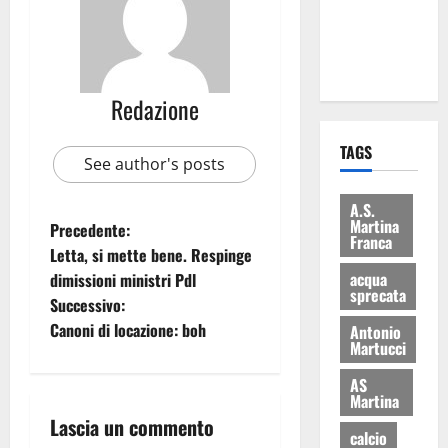
ai 15 nuovi
Fucilieri
dell’Aria
Redazione
TAGS
See author's posts
A.S.
Martina
Precedente:
Franca
Letta, si mette bene. Respinge
acqua
dimissioni ministri Pdl
sprecata
Successivo:
Canoni di locazione: boh
Antonio
Martucci
AS
Martina
Lascia un commento
calcio