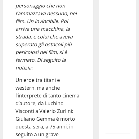
personaggio che non
bando
l’ammazzava nessuno, nei
alloggi ERP
film. Un invincibile. Poi
2026:
arriva una macchina, la
domande
strada, e colui che aveva
dal 26
superato gli ostacoli più
agosto
pericolosi nei film, si è
La gara
fermato. Di seguito la
ciclistica
notizia:
dei Giochi
Un eroe tra titani e
attraversa
western, ma anche
Martina
l’interprete di tanto cinema
Franca:
d’autore, da Luchino
ecco le
Visconti a Valerio Zurlini:
strade
Giuliano Gemma è morto
interessate
questa sera, a 75 anni, in
e gli orari
seguito a un grave