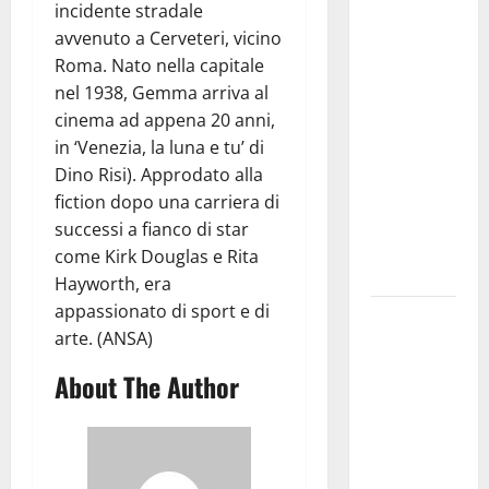
Martina
incidente stradale
Franca
avvenuto a Cerveteri, vicino
investe
Roma. Nato nella capitale
sulle
nel 1938, Gemma arriva al
famiglie: in
cinema ad appena 20 anni,
arrivo tre
in ‘Venezia, la luna e tu’ di
seminari
Dino Risi). Approdato alla
dedicati ad
fiction dopo una carriera di
adolescenti,
successi a fianco di star
genitori ed
come Kirk Douglas e Rita
empatia
Hayworth, era
appassionato di sport e di
Aeronautica
arte. (ANSA)
Militare, al
16° Stormo
About The Author
di Martina
Franca
consegnati
i Baschi Blu