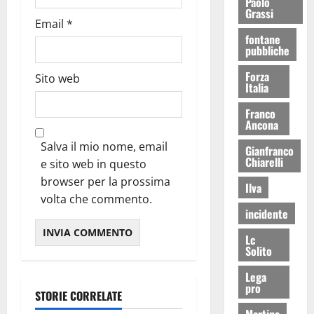
Paolo
Grassi
Email
*
fontane
pubbliche
Forza
Sito web
Italia
Franco
Ancona
Salva il mio nome, email
Gianfranco
Chiarelli
e sito web in questo
browser per la prossima
Ilva
volta che commento.
incidente
Lc
Solito
Lega
pro
STORIE CORRELATE
Martina