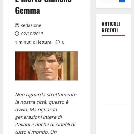
Gemma
ARTICOLI
Redazione
RECENTI
02/10/2013
1 minuti di lettura
0
Ospedale di
Martina
Franca,
Forza Italia
annuncia la
protesta:
sit-in lunedì
Non riguarda strettamente
10 agosto
la nostra città, questo è
ovvio. Ma riguarda
Il Comune
generazioni intere di
di Martina
italiani e anche di cinefili di
Franca
tutto il mondo. Un
pubblica il