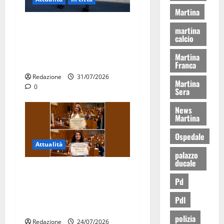
Martina
Aeronautica Militare, al 16°
martina
Stormo di Martina Franca
calcio
consegnati i Baschi Blu ai
Martina
15 nuovi Fucilieri dell’Aria
Franca
Redazione
31/07/2026
Martina
0
Sera
News
Martina
Ospedale
Attualità
palazzo
ducale
Due giovani di Martina
Pd
Franca tra le eccellenze
universitarie italiane:
Pdl
premiate a Montecitorio
polizia
Redazione
24/07/2026