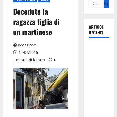
Deceduta la
ragazza figlia di
ARTICOLI
un martinese
RECENTI
Redazione
Ospedale di
Martina
13/07/2016
Franca,
1 minuti di lettura
0
Forza Italia
annuncia la
protesta:
sit-in lunedì
10 agosto
Il Comune
di Martina
Franca