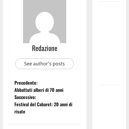
Martina
Franca
investe
sulle
famiglie: in
arrivo tre
Redazione
seminari
dedicati ad
See author's posts
adolescenti,
genitori ed
empatia
Precedente:
Abbattuti alberi di 70 anni
Aeronautica
Successivo:
Militare, al
Festival del Cabaret: 20 anni di
16° Stormo
risate
di Martina
Franca
consegnati