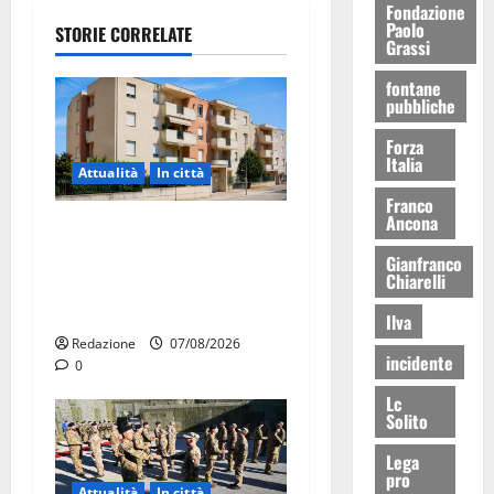
Fondazione
Paolo
STORIE CORRELATE
Grassi
fontane
pubbliche
Forza
Italia
Attualità
In città
Franco
Ancona
Il Comune di Martina Franca
pubblica il bando alloggi
Gianfranco
Chiarelli
ERP 2026: domande dal 26
agosto
Ilva
Redazione
07/08/2026
incidente
0
Lc
Solito
Lega
pro
Attualità
In città