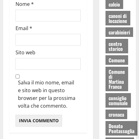
Nome
*
calcio
canoni di
locazione
Email
*
carabinieri
centro
storico
Sito web
Comune
Comune
di
Martina
Salva il mio nome, email
Franca
e sito web in questo
consiglio
browser per la prossima
comunale
volta che commento.
cronaca
Donato
Pentassuglia