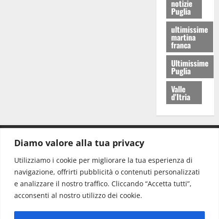
notizie
Puglia
ultimissime
martina
franca
Ultimissime
Puglia
Valle
d'Itria
Diamo valore alla tua privacy
CONTATTI.
Utilizziamo i cookie per migliorare la tua esperienza di
navigazione, offrirti pubblicità o contenuti personalizzati
Redazione:
redazione@www.martinasera.it
e analizzare il nostro traffico. Cliccando “Accetta tutti”,
Direttore:
direttore@www.martinasera.it
acconsenti al nostro utilizzo dei cookie.
Info & Commerciale:
info@www.martinasera.it