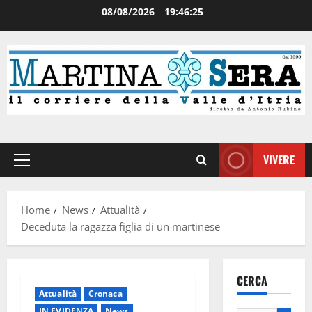
08/08/2026
19:46:25
VIVERE
Home
News
Attualità
Deceduta la ragazza figlia di un martinese
CERCA
Attualità
Cronaca
IN EVIDENZA
News