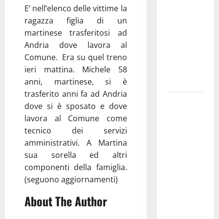
E’ nell’elenco delle vittime la
pubblica il
ragazza figlia di un
bando
martinese trasferitosi ad
alloggi ERP
Andria dove lavora al
2026:
Comune. Era su quel treno
domande
ieri mattina. Michele 58
dal 26
anni, martinese, si è
agosto
trasferito anni fa ad Andria
La gara
dove si è sposato e dove
ciclistica
lavora al Comune come
dei Giochi
tecnico dei servizi
attraversa
amministrativi. A Martina
Martina
sua sorella ed altri
Franca:
componenti della famiglia.
ecco le
(seguono aggiornamenti)
strade
About The Author
interessate
e gli orari