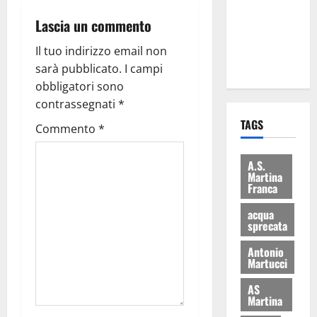
i Baschi Blu
Lascia un commento
ai 15 nuovi
Fucilieri
Il tuo indirizzo email non
dell’Aria
sarà pubblicato.
I campi
obbligatori sono
contrassegnati
*
TAGS
Commento
*
A.S.
Martina
Franca
acqua
sprecata
Antonio
Martucci
AS
Martina