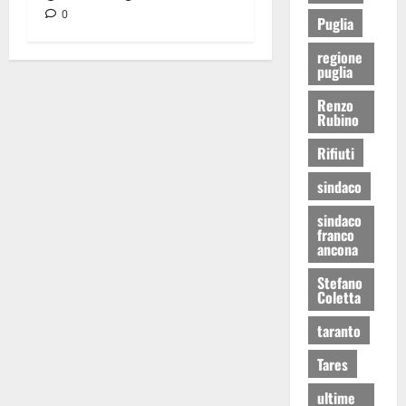
0
Puglia
regione
puglia
Renzo
Rubino
Rifiuti
sindaco
sindaco
franco
ancona
Stefano
Coletta
taranto
Tares
ultime