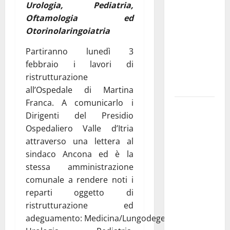
Urologia, Pediatria,
pubblica il
Oftamologia ed
bando
Otorinolaringoiatria
alloggi ERP
2026:
Partiranno lunedì 3
domande
febbraio i lavori di
dal 26
ristrutturazione
agosto
all’Ospedale di Martina
Franca. A comunicarlo i
La gara
Dirigenti del Presidio
ciclistica
Ospedaliero Valle d’Itria
dei Giochi
attraverso una lettera al
attraversa
sindaco Ancona ed è la
Martina
stessa amministrazione
Franca:
comunale a rendere noti i
ecco le
reparti oggetto di
strade
ristrutturazione ed
interessate
adeguamento: Medicina/Lungodegenza,
e gli orari