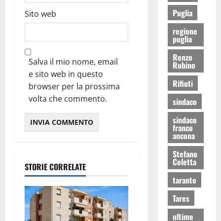
Puglia
Sito web
regione
puglia
Renzo
Salva il mio nome, email
Rubino
e sito web in questo
Rifiuti
browser per la prossima
volta che commento.
sindaco
sindaco
franco
ancona
Stefano
Coletta
STORIE CORRELATE
taranto
Tares
ultime