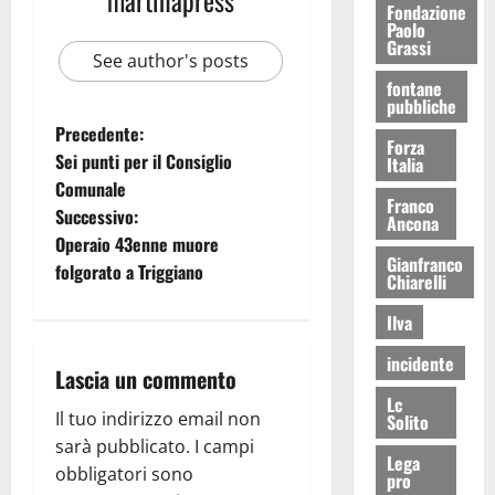
Fondazione
Paolo
Grassi
See author's posts
fontane
pubbliche
Precedente:
Forza
Sei punti per il Consiglio
Italia
Comunale
Franco
Successivo:
Ancona
Operaio 43enne muore
Gianfranco
folgorato a Triggiano
Chiarelli
Ilva
incidente
Lascia un commento
Lc
Il tuo indirizzo email non
Solito
sarà pubblicato.
I campi
Lega
obbligatori sono
pro