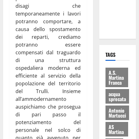
i Baschi Blu
disagi che
ai 15 nuovi
temporaneamente i lavori
Fucilieri
potranno comportare, a
dell’Aria
causa dello spostamento
dei reparti, crediamo
potranno essere
compensati dal traguardo
TAGS
di una struttura
ospedaliera moderna ed
A.S.
efficiente al servizio della
Martina
Franca
popolazione del territorio
del Trulli. Insieme
acqua
sprecata
all’ammodernamento
auspichiamo che prosegua
Antonio
di pari passo il
Martucci
potenziamento del
AS
personale nel solco di
Martina
quanto già avvenuto per