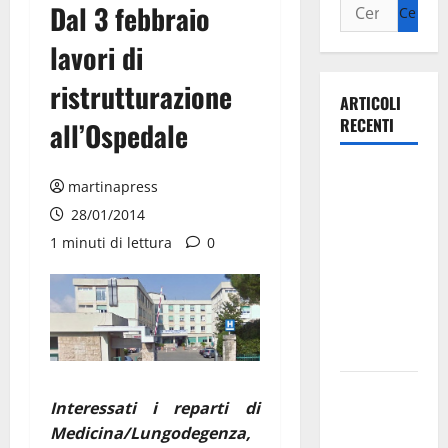
Dal 3 febbraio
lavori di
ristrutturazione
ARTICOLI
RECENTI
all’Ospedale
Ospedale di
martinapress
Martina
28/01/2014
Franca,
1 minuti di lettura
0
Forza Italia
annuncia la
protesta:
sit-in lunedì
10 agosto
Il Comune
Interessati i reparti di
di Martina
Medicina/Lungodegenza,
Franca