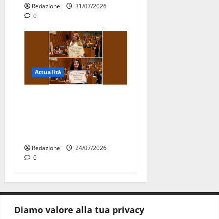
Redazione
31/07/2026
0
Attualità
Due giovani di Martina
Franca tra le eccellenze
universitarie italiane:
premiate a Montecitorio
Redazione
24/07/2026
0
Diamo valore alla tua privacy
CONTATTI.