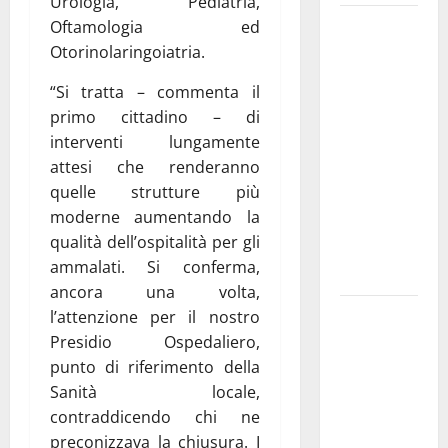
Urologia, Pediatria,
Martina
Oftamologia ed
Franca
Otorinolaringoiatria.
investe
“Si tratta – commenta il
sulle
primo cittadino – di
famiglie: in
interventi lungamente
arrivo tre
attesi che renderanno
seminari
quelle strutture più
dedicati ad
moderne aumentando la
adolescenti,
qualità dell’ospitalità per gli
genitori ed
ammalati. Si conferma,
empatia
ancora una volta,
Aeronautica
l’attenzione per il nostro
Militare, al
Presidio Ospedaliero,
16° Stormo
punto di riferimento della
di Martina
Sanità locale,
Franca
contraddicendo chi ne
consegnati
preconizzava la chiusura. I