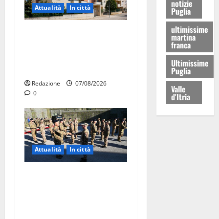
notizie
Attualità
In città
Puglia
ultimissime
Il Comune di Martina Franca
martina
pubblica il bando alloggi
franca
ERP 2026: domande dal 26
Ultimissime
agosto
Puglia
Redazione
07/08/2026
Valle
0
d'Itria
Attualità
In città
Aeronautica Militare, al 16°
Stormo di Martina Franca
consegnati i Baschi Blu ai
15 nuovi Fucilieri dell’Aria