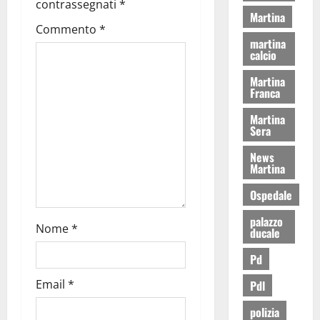
contrassegnati
*
Martina
Commento
*
martina
calcio
Martina
Franca
Martina
Sera
News
Martina
Ospedale
palazzo
Nome
*
ducale
Pd
Email
*
Pdl
polizia