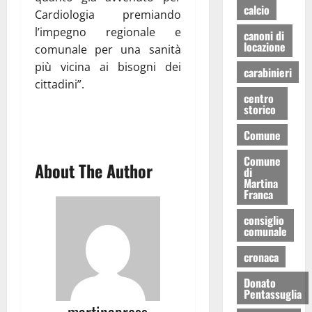
calcio
Cardiologia premiando
l’impegno regionale e
canoni di
locazione
comunale per una sanità
più vicina ai bisogni dei
carabinieri
cittadini”.
centro
storico
Comune
Comune
About The Author
di
Martina
Franca
consiglio
comunale
cronaca
Donato
Pentassuglia
martinapress