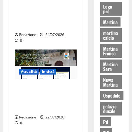
Due giovani di Martina
Lega
pro
Franca tra le eccellenze
universitarie italiane:
Martina
premiate a Montecitorio
martina
Redazione
24/07/2026
calcio
0
Martina
Franca
Martina
Sera
Attualità
In città
News
Martina
Parcheggi a Martina Franca,
cambia tutto: abbonamenti
Ospedale
online sul nuovo portale
palazzo
Muvin
ducale
Redazione
22/07/2026
Pd
0