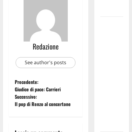
Fucilieri
dell’Aria
Martina
Franca,
Marraffa
Redazione
attacca
Regione e
Comune:
See author's posts
“Nuovi
medici solo
a
Precedente:
novembre.
Giudice di pace: Carrieri
Faremo
Successivo:
accesso agli
Il pop di Renzo al concertone
atti su Tari,
rifiuti e
bilancio”