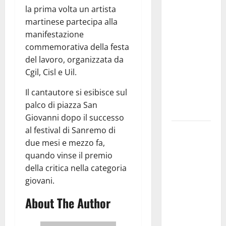
la prima volta un artista
investe
martinese partecipa alla
sulle
manifestazione
famiglie: in
commemorativa della festa
arrivo tre
del lavoro, organizzata da
seminari
Cgil, Cisl e Uil.
dedicati ad
adolescenti,
Il cantautore si esibisce sul
genitori ed
palco di piazza San
empatia
Giovanni dopo il successo
al festival di Sanremo di
Aeronautica
due mesi e mezzo fa,
Militare, al
quando vinse il premio
16° Stormo
della critica nella categoria
di Martina
giovani.
Franca
consegnati
About The Author
i Baschi Blu
ai 15 nuovi