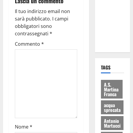
Lascia un commento
Martina
Il tuo indirizzo email non
Franca: Il
sarà pubblicato.
I campi
sindaco non
obbligatori sono
ha fatto le
contrassegnati
*
scuse alla
Lillo
Commento
*
TAGS
A.S.
Martina
Franca
acqua
sprecata
Antonio
Martucci
Nome
*