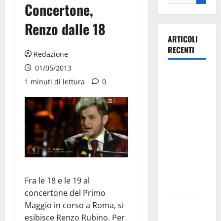
Concertone,
Renzo dalle 18
ARTICOLI
RECENTI
Redazione
01/05/2013
La gara
1 minuti di lettura
0
ciclistica
dei Giochi
attraversa
Martina
Franca:
ecco le
strade
interessate
Fra le 18 e le 19 al
e gli orari
concertone del Primo
Maggio in corso a Roma, si
Martina
esibisce Renzo Rubino. Per
Franca