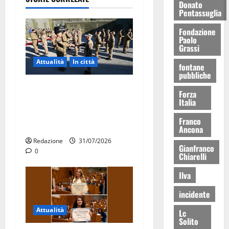
Donato
Pentassuglia
Fondazione
Paolo
Grassi
Attualità
In città
fontane
pubbliche
Aeronautica Militare, al 16°
Forza
Stormo di Martina Franca
Italia
consegnati i Baschi Blu ai
Franco
15 nuovi Fucilieri dell’Aria
Ancona
Redazione
31/07/2026
Gianfranco
0
Chiarelli
Ilva
incidente
Attualità
Lc
Solito