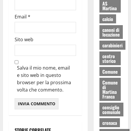
AS
Martina
Email
*
calcio
canoni di
locazione
Sito web
carabinieri
centro
storico
Salva il mio nome, email
Comune
e sito web in questo
Comune
browser per la prossima
di
volta che commento.
Martina
Franca
consiglio
comunale
cronaca
STORIE CORRELATE