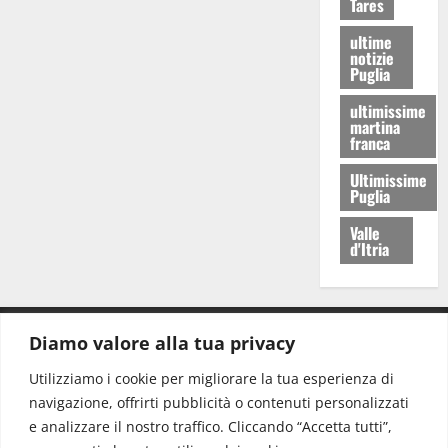
Tares
ultime
notizie
Puglia
ultimissime
martina
franca
Ultimissime
Puglia
Valle
d'Itria
Diamo valore alla tua privacy
CONTATTI.
Utilizziamo i cookie per migliorare la tua esperienza di
navigazione, offrirti pubblicità o contenuti personalizzati
Redazione:
redazione@www.martinasera.it
e analizzare il nostro traffico. Cliccando “Accetta tutti”,
Direttore:
direttore@www.martinasera.it