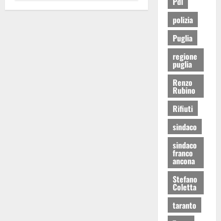
Pdl
polizia
Puglia
regione
puglia
Renzo
Rubino
Rifiuti
sindaco
sindaco
franco
ancona
Stefano
Coletta
taranto