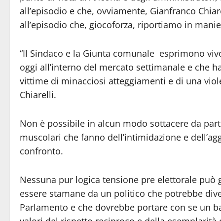
all’episodio e che, ovviamente, Gianfranco Chiarel
all’episodio che, giocoforza, riportiamo in manie
“Il Sindaco e la Giunta comunale esprimono vivo 
oggi all’interno del mercato settimanale e che ha
vittime di minacciosi atteggiamenti e di una vio
Chiarelli.
Non è possibile in alcun modo sottacere da parte 
muscolari che fanno dell’intimidazione e dell’agg
confronto.
Nessuna pur logica tensione pre elettorale può gi
essere stamane da un politico che potrebbe div
Parlamento e che dovrebbe portare con se un bag
valori del rispetto reciproco e della esemplarit