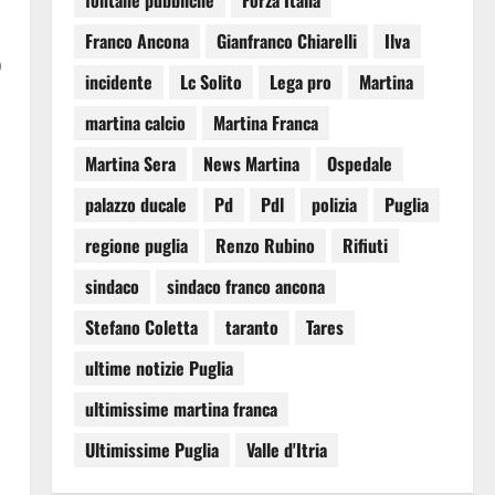
fontane pubbliche
Forza Italia
Franco Ancona
Gianfranco Chiarelli
Ilva
)
incidente
Lc Solito
Lega pro
Martina
martina calcio
Martina Franca
Martina Sera
News Martina
Ospedale
palazzo ducale
Pd
Pdl
polizia
Puglia
regione puglia
Renzo Rubino
Rifiuti
sindaco
sindaco franco ancona
Stefano Coletta
taranto
Tares
ultime notizie Puglia
ultimissime martina franca
Ultimissime Puglia
Valle d'Itria