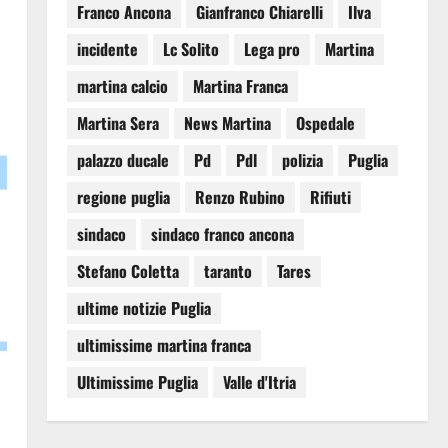
Franco Ancona
Gianfranco Chiarelli
Ilva
incidente
Lc Solito
Lega pro
Martina
martina calcio
Martina Franca
Martina Sera
News Martina
Ospedale
palazzo ducale
Pd
Pdl
polizia
Puglia
regione puglia
Renzo Rubino
Rifiuti
sindaco
sindaco franco ancona
Stefano Coletta
taranto
Tares
ultime notizie Puglia
ultimissime martina franca
Ultimissime Puglia
Valle d'Itria