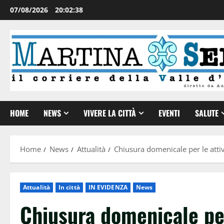
07/08/2026
20:02:39
HOME
NEWS
VIVERE LA CITTÀ
EVENTI
SALUTE
Home
News
Attualità
Chiusura domenicale per le atti
Attualità
In città
IN EVIDENZA
News
Chiusura domenicale per