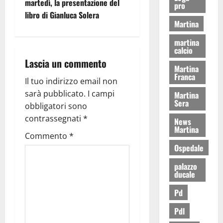
martedì, la presentazione del
pro
libro di Gianluca Solera
Martina
martina
calcio
Lascia un commento
Martina
Franca
Il tuo indirizzo email non
sarà pubblicato.
I campi
Martina
Sera
obbligatori sono
contrassegnati
*
News
Martina
Commento
*
Ospedale
palazzo
ducale
Pd
Pdl