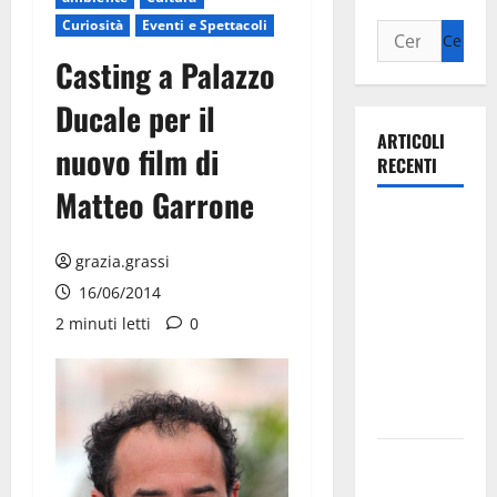
Curiosità
Eventi e Spettacoli
Casting a Palazzo
Ducale per il
ARTICOLI
nuovo film di
RECENTI
Matteo Garrone
Ospedale di
Martina
grazia.grassi
Franca,
16/06/2014
Forza Italia
2 minuti letti
0
annuncia la
protesta:
sit-in lunedì
10 agosto
Il Comune
di Martina