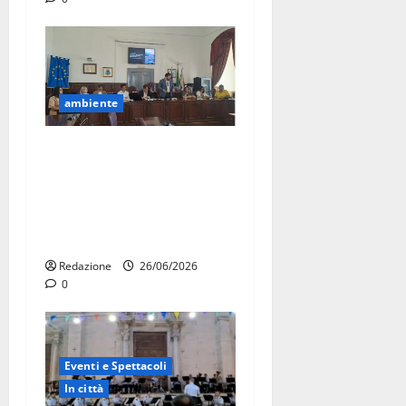
ambiente
Martina Franca estende il
porta a porta nelle
campagne: dal 1° luglio
raccolta rifiuti anche nelle
zone finora escluse
Redazione
26/06/2026
0
Eventi e Spettacoli
In città