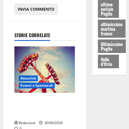
ultime
notizie
Puglia
ultimissime
martina
franca
STORIE CORRELATE
Ultimissime
Puglia
Valle
d'Itria
Attualità
Eventi e Spettacoli
Luna park al Pergolo, bus
gratis e giostre gratuite per
i bambini
Redazione
30/06/2026
0