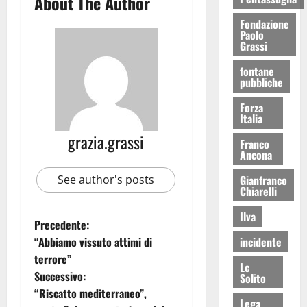
About The Author
Fondazione
Paolo
Grassi
fontane
pubbliche
Forza
Italia
grazia.grassi
Franco
Ancona
Gianfranco
See author's posts
Chiarelli
Ilva
Precedente:
incidente
“Abbiamo vissuto attimi di
terrore”
Lc
Successivo:
Solito
“Riscatto mediterraneo”,
Lega