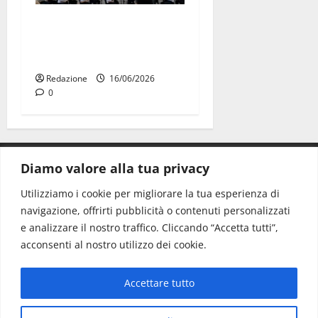
La Fanfara dell’Aeronautica
Militare suona in piazza a
Martina Franca
Redazione
16/06/2026
0
Diamo valore alla tua privacy
CONTATTI.
Utilizziamo i cookie per migliorare la tua esperienza di
navigazione, offrirti pubblicità o contenuti personalizzati
Redazione:
redazione@www.martinasera.it
e analizzare il nostro traffico. Cliccando “Accetta tutti”,
Direttore:
direttore@www.martinasera.it
acconsenti al nostro utilizzo dei cookie.
Info & Commerciale:
info@www.martinasera.it
Accettare tutto
Home
News
Vivere la città
EVENTI
Salute