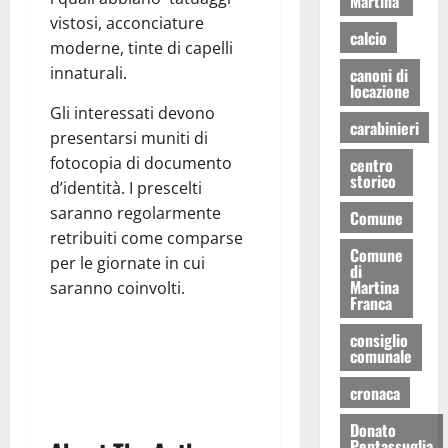
Martina
vistosi, acconciature
calcio
moderne, tinte di capelli
innaturali.
canoni di
locazione
Gli interessati devono
carabinieri
presentarsi muniti di
fotocopia di documento
centro
storico
d’identità. I prescelti
saranno regolarmente
Comune
retribuiti come comparse
Comune
per le giornate in cui
di
Martina
saranno coinvolti.
Franca
consiglio
comunale
cronaca
Donato
Pentassuglia