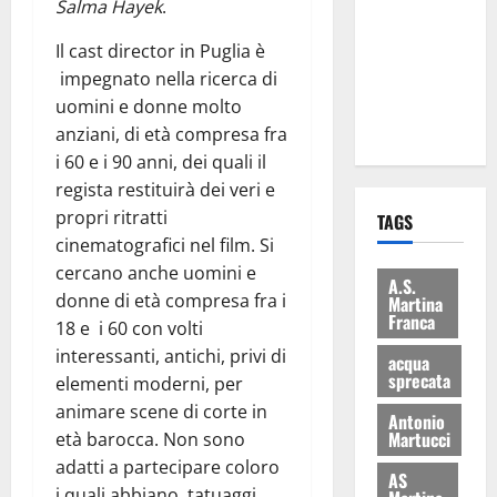
Salma Hayek
.
consegnati
i Baschi Blu
Il cast director in Puglia è
ai 15 nuovi
impegnato nella ricerca di
Fucilieri
uomini e donne molto
dell’Aria
anziani, di età compresa fra
i 60 e i 90 anni, dei quali il
regista restituirà dei veri e
propri ritratti
TAGS
cinematografici nel film. Si
cercano anche uomini e
A.S.
donne di età compresa fra i
Martina
Franca
18 e i 60 con volti
interessanti, antichi, privi di
acqua
sprecata
elementi moderni, per
animare scene di corte in
Antonio
Martucci
età barocca. Non sono
adatti a partecipare coloro
AS
i quali abbiano tatuaggi