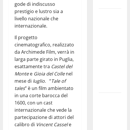
e gli orari
gode di indiscusso
prestigio e lustro sia a
Martina
livello nazionale che
Franca
internazionale.
investe
sulle
Il progetto
famiglie: in
cinematografico, realizzato
arrivo tre
da Archimede Film, verrà in
seminari
larga parte girato in Puglia,
dedicati ad
esattamente tra
Castel del
adolescenti,
Monte
e
Gioia del Colle
nel
genitori ed
mese di
luglio
. “
Tale of
empatia
tales
” è un film ambientato
in una corte barocca del
Aeronautica
1600, con un cast
Militare, al
internazionale che vede la
16° Stormo
partecipazione di attori del
di Martina
calibro di
Vincent Cassel
e
Franca