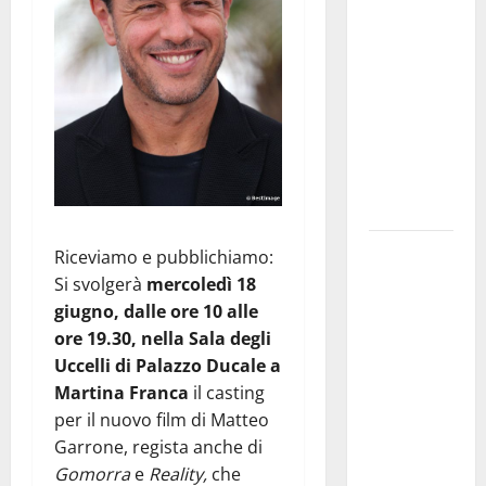
Franca
pubblica il
bando
alloggi ERP
2026:
domande
dal 26
agosto
La gara
Riceviamo e pubblichiamo:
ciclistica
Si svolgerà
mercoledì 18
dei Giochi
giugno, dalle ore 10 alle
attraversa
ore 19.30, nella Sala degli
Martina
Uccelli di Palazzo Ducale a
Franca:
Martina Franca
il casting
ecco le
per il nuovo film di Matteo
strade
Garrone, regista anche di
interessate
Gomorra
e
Reality,
che