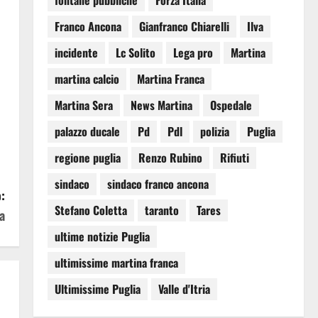
fontane pubbliche
Forza Italia
Franco Ancona
Gianfranco Chiarelli
Ilva
incidente
Lc Solito
Lega pro
Martina
martina calcio
Martina Franca
Martina Sera
News Martina
Ospedale
palazzo ducale
Pd
Pdl
polizia
Puglia
regione puglia
Renzo Rubino
Rifiuti
sindaco
sindaco franco ancona
:
Stefano Coletta
taranto
Tares
a
ultime notizie Puglia
ultimissime martina franca
Ultimissime Puglia
Valle d'Itria