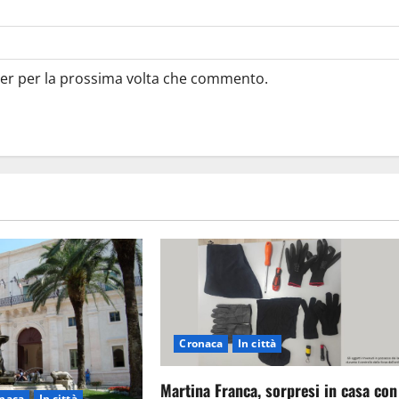
ser per la prossima volta che commento.
Cronaca
In città
Martina Franca, sorpresi in casa con
naca
In città