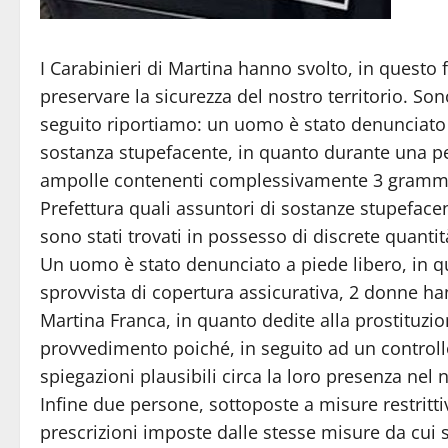
I Carabinieri di Martina hanno svolto, in questo fi
preservare la sicurezza del nostro territorio. Son
seguito riportiamo: un uomo è stato denunciato in
sostanza stupefacente, in quanto durante una per
ampolle contenenti complessivamente 3 grammi di
Prefettura quali assuntori di sostanze stupefacen
sono stati trovati in possesso di discrete quanti
Un uomo è stato denunciato a piede libero, in q
sprovvista di copertura assicurativa, 2 donne han
Martina Franca, in quanto dedite alla prostituzi
provvedimento poiché, in seguito ad un controllo
spiegazioni plausibili circa la loro presenza nel n
Infine due persone, sottoposte a misure restritti
prescrizioni imposte dalle stesse misure da cui 