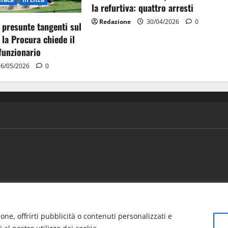
la refurtiva: quattro arresti
Redazione
30/04/2026
0
 presunte tangenti sul
 la Procura chiede il
funzionario
6/05/2026
0
ews
Vivere la città
EVENTI
Salute
Il Blog del Direttore
one, offrirti pubblicità o contenuti personalizzati e