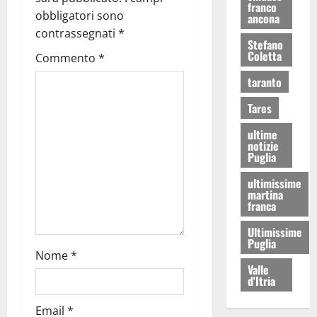
franco
obbligatori sono
ancona
contrassegnati
*
Stefano
Coletta
Commento
*
taranto
Tares
ultime
notizie
Puglia
ultimissime
martina
franca
Ultimissime
Puglia
Nome
*
Valle
d'Itria
Email
*