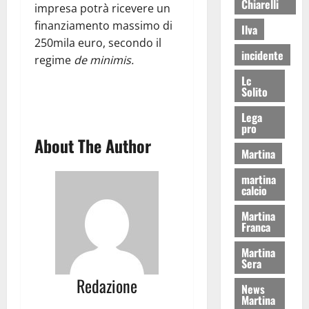
Chiarelli
impresa potrà ricevere un
finanziamento massimo di
Ilva
250mila euro, secondo il
incidente
regime
de minimis.
Lc
Solito
Lega
pro
About The Author
Martina
martina
calcio
Martina
Franca
Martina
Sera
Redazione
News
Martina