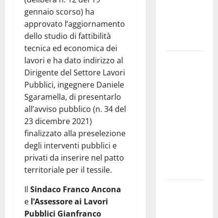
dedicati ad
gennaio scorso) ha
adolescenti,
approvato l’aggiornamento
genitori ed
dello studio di fattibilità
empatia
tecnica ed economica dei
Aeronautica
lavori e ha dato indirizzo al
Militare, al
Dirigente del Settore Lavori
16° Stormo
Pubblici, ingegnere Daniele
di Martina
Sgaramella, di presentarlo
Franca
all’avviso pubblico (n. 34 del
consegnati
23 dicembre 2021)
i Baschi Blu
finalizzato alla preselezione
ai 15 nuovi
degli interventi pubblici e
Fucilieri
privati da inserire nel patto
dell’Aria
territoriale per il tessile.
Martina
Il
Sindaco Franco Ancona
Franca,
e
l’Assessore ai Lavori
Marraffa
Pubblici Gianfranco