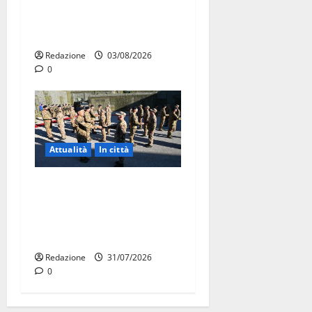
seminari dedicati ad
adolescenti, genitori ed
empatia
Redazione
03/08/2026
0
Attualità
In città
Aeronautica Militare, al 16°
Stormo di Martina Franca
consegnati i Baschi Blu ai
15 nuovi Fucilieri dell’Aria
Redazione
31/07/2026
0