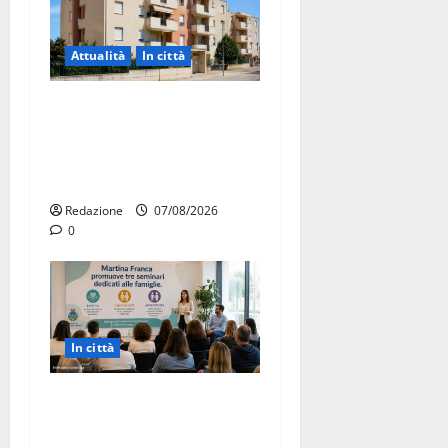
Attualità
In città
Il Comune di Martina Franca
pubblica il bando alloggi
ERP 2026: domande dal 26
agosto
Redazione
07/08/2026
0
In città
Martina Franca investe sulle
famiglie: in arrivo tre