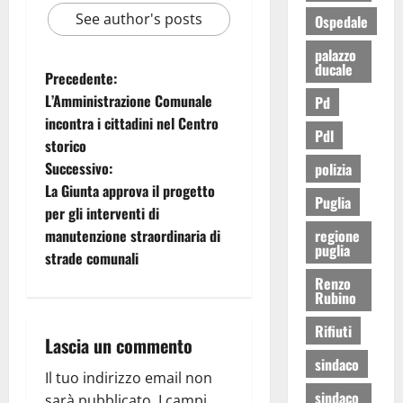
See author's posts
Ospedale
palazzo
ducale
Precedente:
L’Amministrazione Comunale
Pd
incontra i cittadini nel Centro
Pdl
storico
Successivo:
polizia
La Giunta approva il progetto
Puglia
per gli interventi di
manutenzione straordinaria di
regione
puglia
strade comunali
Renzo
Rubino
Rifiuti
Lascia un commento
sindaco
Il tuo indirizzo email non
sindaco
sarà pubblicato.
I campi