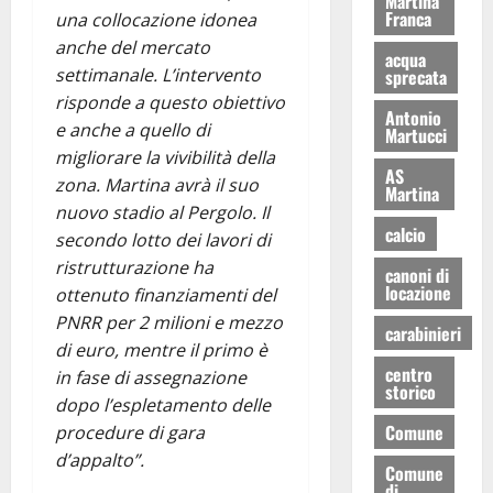
Martina
Franca
una collocazione idonea
anche del mercato
acqua
settimanale. L’intervento
sprecata
risponde a questo obiettivo
Antonio
e anche a quello di
Martucci
migliorare la vivibilità della
AS
zona. Martina avrà il suo
Martina
nuovo stadio al Pergolo. Il
calcio
secondo lotto dei lavori di
ristrutturazione ha
canoni di
locazione
ottenuto finanziamenti del
PNRR per 2 milioni e mezzo
carabinieri
di euro, mentre il primo è
centro
in fase di assegnazione
storico
dopo l’espletamento delle
Comune
procedure di gara
d’appalto”.
Comune
di