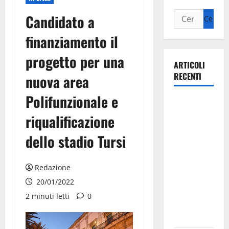
Candidato a
finanziamento il
progetto per una
ARTICOLI
RECENTI
nuova area
Polifunzionale e
Il Comune
di Martina
riqualificazione
Franca
dello stadio Tursi
pubblica il
bando
alloggi ERP
Redazione
2026:
20/01/2022
domande
2 minuti letti
0
dal 26
agosto